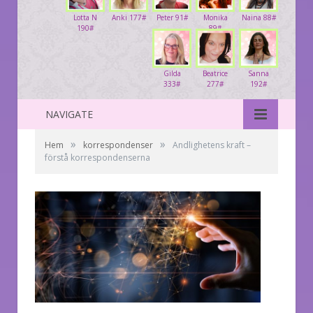
Lotta N
Anki 177#
Peter 91#
Monika
Naina 88#
190#
89#
Gilda
Beatrice
Sanna
333#
277#
192#
NAVIGATE
»
»
Hem
korrespondenser
Andlighetens kraft –
förstå korrespondenserna