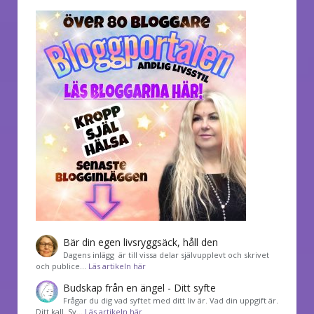
Bär din egen livsryggsäck, håll den
Dagens inlägg är till vissa delar självupplevt och skrivet
och publice…
Läs artikeln här
Budskap från en ängel - Ditt syfte
Frågar du dig vad syftet med ditt liv är. Vad din uppgift är.
Ditt kall. Sv…
Läs artikeln här