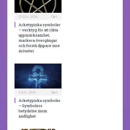
23 JULI, 2026
0
Arketypiska symboler
– verktyg för att rikta
uppmärksamhet,
markera övergångar
och förstå djupare inre
mönster
3 JULI, 2026
0
Arketypiska symboler
– Symbolers
betydelse inom
andlighet