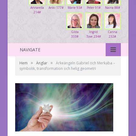
Annarella
Anki 177#
Marie 93#
Peter 91#
Naina 88#
214#
Gilda
Ingrid
Carina
333#
Tove 234#
232#
NAVIGATE
»
»
Hem
Änglar
Ärkeängeln Gabriel och Merkaba –
symbolik, transformation och helig geometri