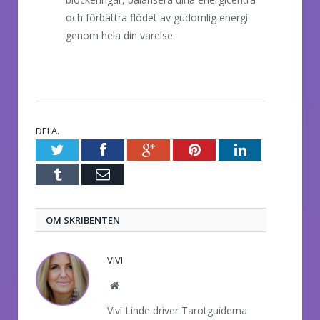
och förbättra flödet av gudomlig energi
genom hela din varelse.
DELA.
Twitter
Facebook
Google+
Pinterest
LinkedIn
Tumblr
E-
post
OM SKRIBENTEN
VIVI
Website
Vivi Linde driver Tarotguiderna