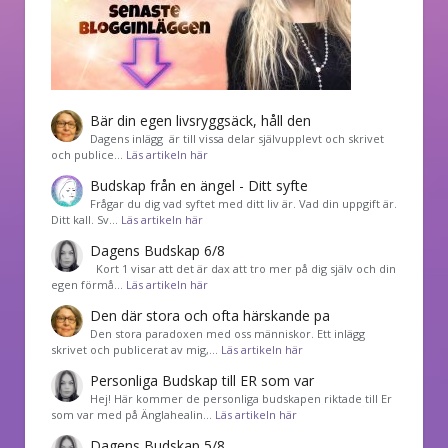
Bär din egen livsryggsäck, håll den
Dagens inlägg är till vissa delar självupplevt och skrivet
och publice…
Läs artikeln här
Budskap från en ängel - Ditt syfte
Frågar du dig vad syftet med ditt liv är. Vad din uppgift är.
Ditt kall. Sv…
Läs artikeln här
Dagens Budskap 6/8
Kort 1 visar att det är dax att tro mer på dig själv och din
egen förmå…
Läs artikeln här
Den där stora och ofta härskande pa
Den stora paradoxen med oss människor. Ett inlägg
skrivet och publicerat av mig,…
Läs artikeln här
Personliga Budskap till ER som var
Hej! Här kommer de personliga budskapen riktade till Er
som var med på Änglahealin…
Läs artikeln här
Dagens Budskap 5/8