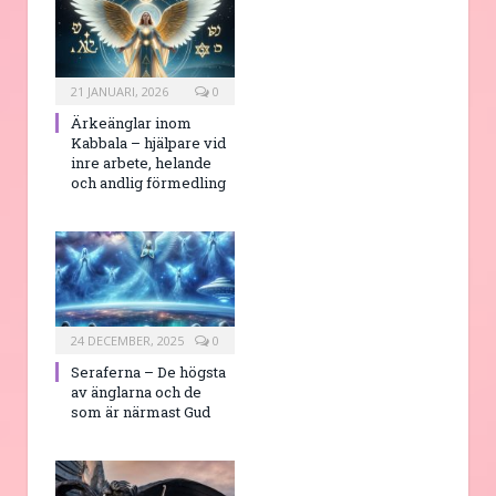
21 JANUARI, 2026
0
Ärkeänglar inom
Kabbala – hjälpare vid
inre arbete, helande
och andlig förmedling
24 DECEMBER, 2025
0
Seraferna – De högsta
av änglarna och de
som är närmast Gud