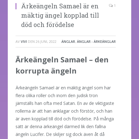
Ärkeängeln Samael är en
1
mäktig ängel kopplad till
död och förödelse
AV
VIVI
DEN
26 JUNI, 2022
ÄNGLAR
,
ÄNGLAR - ÄRKEÄNGLAR
Ärkeängeln Samael – den
korrupta ängeln
Ärkeängeln Samael är en mäktig ängel som har
flera olika roller och inom den judisk tron
jämställs han ofta med Satan. En av de viktigaste
rollerna är att han anklagar och förstör, och han
är även kopplad till död och förödelse. På många
sätt är denna ärkeängel därmed lik den fallna
ängeln Lucifer. De skiljer sig dock även åt då