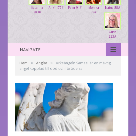
Katarina
Anki 177#
Peter 91#
Monika
Naina 88#
203#
89#
Gilda
333#
NAVIGATE
»
»
Hem
Änglar
Ärkeängeln Samael är en mäktig
ängel kopplad till död och förödelse