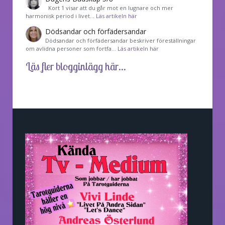
Kort 1 visar att du går mot en lugnare och mer
harmonisk period i livet…
Läs artikeln här
Dödsandar och förfädersandar
Dödsandar och förfädersandar beskriver föreställningar
om avlidna personer som fortfa…
Läs artikeln här
Läs fler blogginlägg här...