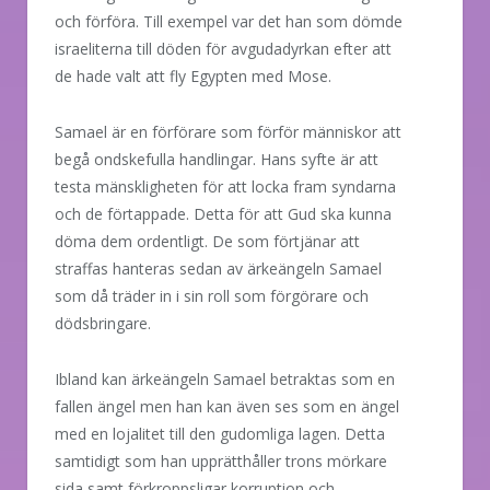
och förföra. Till exempel var det han som dömde
israeliterna till döden för avgudadyrkan efter att
de hade valt att fly Egypten med Mose.
Samael är en förförare som förför människor att
begå ondskefulla handlingar. Hans syfte är att
testa mänskligheten för att locka fram syndarna
och de förtappade. Detta för att Gud ska kunna
döma dem ordentligt. De som förtjänar att
straffas hanteras sedan av ärkeängeln Samael
som då träder in i sin roll som förgörare och
dödsbringare.
Ibland kan ärkeängeln Samael betraktas som en
fallen ängel men han kan även ses som en ängel
med en lojalitet till den gudomliga lagen. Detta
samtidigt som han upprätthåller trons mörkare
sida samt förkroppsligar korruption och