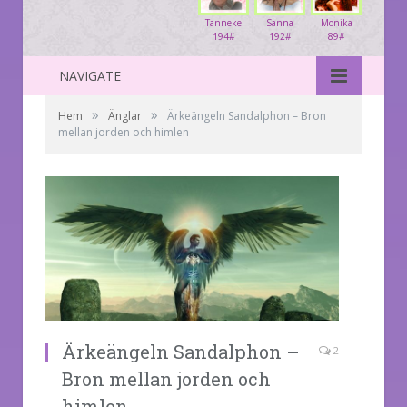
Tanneke
Sanna
Monika
194#
192#
89#
NAVIGATE
»
»
Hem
Änglar
Ärkeängeln Sandalphon – Bron
mellan jorden och himlen
Ärkeängeln Sandalphon –
2
Bron mellan jorden och
himlen