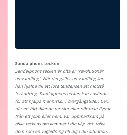
Sandalphons tecken
Sandalphons tecken är ofta är ”revolutionär
omvandling”. När det gäller omvandling kan
han hjälpa till att lösa tendensen att motstå
förändring. Sandalphons tecken kan användas
för att hjälpa människor i övergångstider, t.ex.
när ett förhållande tar slut eller när man flyttar
från ett jobb eller hem. Var uppmärksam på
olika teckens om kommer i din väg, och tolka
dom som en vägledning till dig i din situation.