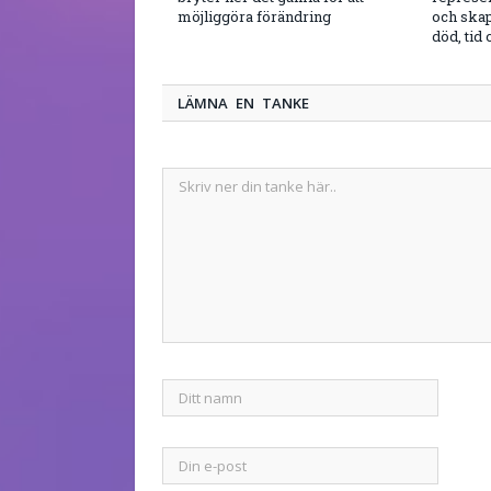
möjliggöra förändring
och ska
död, tid
LÄMNA EN TANKE