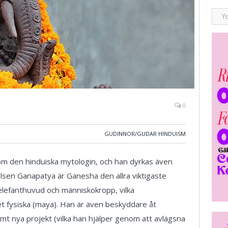
0
GUDINNOR/GUDAR HINDUISM
om den hinduiska mytologin, och han dyrkas även
sen Ganapatya är Ganesha den allra viktigaste
 elefanthuvud och människokropp, vilka
t fysiska (maya). Han är även beskyddare åt
amt nya projekt (vilka han hjälper genom att avlägsna