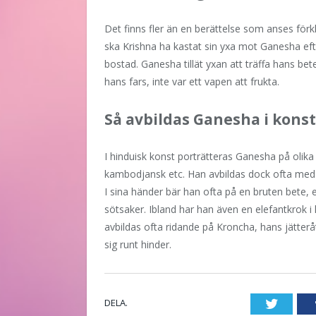
Det finns fler än en berättelse som anses förk
ska Krishna ha kastat sin yxa mot Ganesha efte
bostad. Ganesha tillät yxan att träffa hans bet
hans fars, inte var ett vapen att frukta.
Så avbildas Ganesha i kons
I hinduisk konst porträtteras Ganesha på olika 
kambodjansk etc. Han avbildas dock ofta med
I sina händer bär han ofta på en bruten bete, 
sötsaker. Ibland har han även en elefantkrok 
avbildas ofta ridande på Kroncha, hans jätterå
sig runt hinder.
DELA.
Twitte