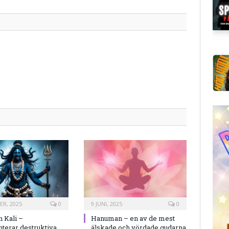
post
ER, 2025
0
9 JUNI, 2025
0
 Kali –
Hanuman – en av de mest
terar destruktiva
älskade och vördade gudarna