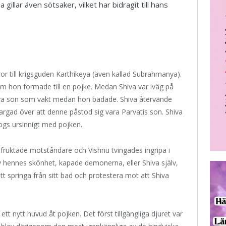
illar även sötsaker, vilket har bidragit till hans
ror till krigsguden Karthikeya (även kallad Subrahmanya).
m hon formade till en pojke. Medan Shiva var iväg på
n nya son som vakt medan hon badade. Shiva återvände
rgad över att denne påstod sig vara Parvatis son. Shiva
logs ursinnigt med pojken.
 fruktade motståndare och Vishnu tvingades ingripa i
hennes skönhet, kapade demonerna, eller Shiva själv,
t springa från sitt bad och protestera mot att Shiva
ett nytt huvud åt pojken. Det först tillgängliga djuret var