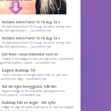
Veckans Astro/Tarot 10-16 aug. Se v
Veckans Astro/Tarot 10-16 aug. Se vilken energi som
kar ditt stjärntecken. …
Läs artikeln här
Veckans Astro/Tarot 10-16 aug. Se v
Veckans Astro/Tarot 10-16 aug. Se vilken energi som
kar ditt stjärntecken. …
Läs artikeln här
Det finns i vissa människor som en
"Dagens" ett inlägg om den som jag tycker, potentiellt
görande kraften i männi…
Läs artikeln här
Dagens Budskap 7/8
Kort 1 handlar om att gå vidare från en svår eller
g period mot någo…
Läs artikeln här
Bär din egen livsryggsäck, håll den
Dagens inlägg är till vissa delar självupplevt och
et och publice…
Läs artikeln här
Budskap från en ängel - Ditt syfte
Frågar du dig vad syftet med ditt liv är. Vad din uppgift
tt kall. Sv…
Läs artikeln här