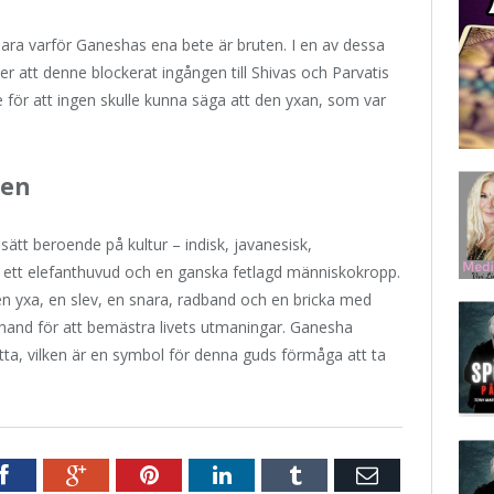
lara varför Ganeshas ena bete är bruten. I en av dessa
r att denne blockerat ingången till Shivas och Parvatis
e för att ingen skulle kunna säga att den yxan, som var
ten
sätt beroende på kultur – indisk, javanesisk,
 ett elefanthuvud och en ganska fetlagd människokropp.
en yxa, en slev, en snara, radband och en bricka med
i hand för att bemästra livets utmaningar. Ganesha
tta, vilken är en symbol för denna guds förmåga att ta
r
Facebook
Google+
Pinterest
LinkedIn
Tumblr
E-