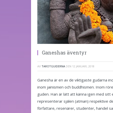
Ganeshas äventyr
AV
TAROTGUIDERNA
DEN
12 JANUARI, 2018
Ganesha är en av de viktigaste gudarna in
inom jainismen och buddhismen. Inom rörel
guden. Han är lätt att känna igen med sitt
representerar själen (atman) respektive de
författare, resenärer, studenter, handel s