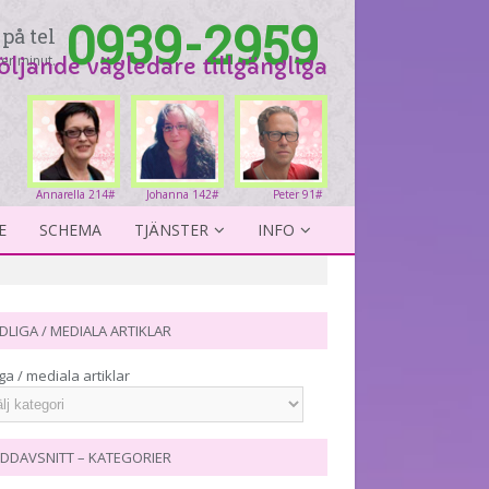
0939-2959
på tel
er minut.
följande vägledare tillgängliga
Annarella 214#
Johanna 142#
Peter 91#
E
SCHEMA
TJÄNSTER
INFO
DLIGA / MEDIALA ARTIKLAR
ga / mediala artiklar
DDAVSNITT – KATEGORIER