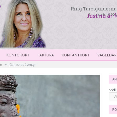
Ring Tarotguiderna 
Samtalspris 19:90 p
Just nu är 
KONTOKORT
FAKTURA
KONTANTKORT
VÄGLEDAR
»
sm
Ganeshas äventyr
AN
Andli
PO