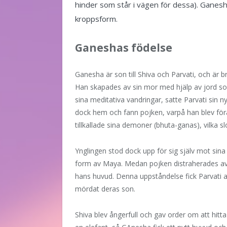
hinder som står i vägen för dessa). Ganesha g
kroppsform.
Ganeshas födelse
Ganesha är son till Shiva och Parvati, och är b
Han skapades av sin mor med hjälp av jord so
sina meditativa vandringar, satte Parvati si
dock hem och fann pojken, varpå han blev föra
tillkallade sina demoner (bhuta-ganas), vilka s
Ynglingen stod dock upp för sig själv mot sina
form av Maya. Medan pojken distraherades av 
hans huvud. Denna uppståndelse fick Parvati at
mördat deras son.
Shiva blev ångerfull och gav order om att hitta 