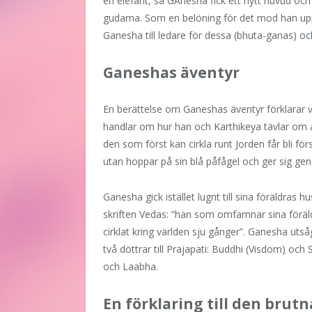
en elefant, så GAnesha fick ett nytt huvud oc
gudarna. Som en belöning för det mod han u
Ganesha till ledare för dessa (bhuta-ganas) oc
Ganeshas äventyr
En berättelse om Ganeshas äventyr förklarar 
handlar om hur han och Karthikeya tävlar om at
den som först kan cirkla runt Jorden får bli för
utan hoppar på sin blå påfågel och ger sig gen
Ganesha gick istället lugnt till sina föräldra
skriften Vedas: “han som omfamnar sina föräldr
cirklat kring världen sju gånger”. Ganesha utsåg
två döttrar till Prajapati: Buddhi (Visdom) oc
och Laabha.
En förklaring till den brut