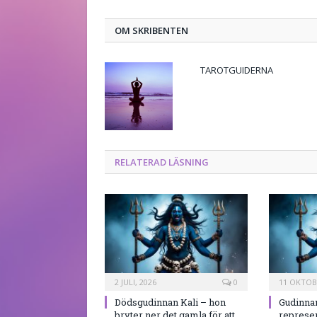
OM SKRIBENTEN
TAROTGUIDERNA
RELATERAD LÄSNING
2 JULI, 2026
0
11 OKTOB
Dödsgudinnan Kali – hon
Gudinnan
bryter ner det gamla för att
represen