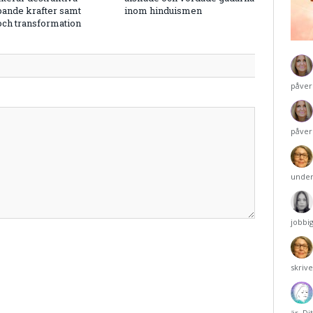
pande krafter samt
inom hinduismen
 och transformation
påver
påver
under
jobbi
skriv
är. Di