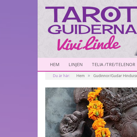
HEM
LINJEN
TELIA /TRE/TELENOR
»
Du är här:
Hem
Gudinnor/Gudar Hindui