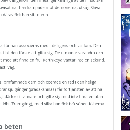
h blev därigenom den mest igenkännliga av de hinduiska
ppvisat när han kämpade mot demonerna, utsåg Shiva
h därav fick han sitt namn.
varför han associeras med intelligens och visdom. Den
t bli den förste att gifta sig. De utmanar varandra och
st med att finna en fru. Karthikeya väntar inte en sekund,
ast iväg.
s hus, omfamnade dem och citerade en rad i den heliga
ar sju gånger (pradakshinas) får förtjänsten av att ha
s därför till vinnare och gifte sig med inte bara en utan
h Siddhi (Framgång), med vilka han fick två söner: Kshema
na beten