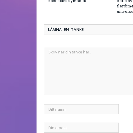
kabbalans symbolik
karta öv
flerdime
univers
LÄMNA EN TANKE