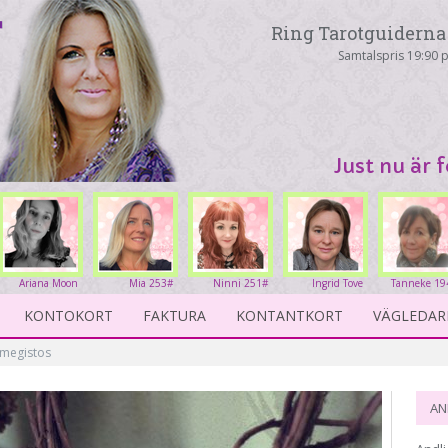
Ring Tarotguiderna 
Samtalspris 19:90 p
Just nu är 
Ariana Moon
Mia 253#
Ninni 251#
Ingrid Tove
Tanneke 19
263#
234#
KONTOKORT
FAKTURA
KONTANTKORT
VÄGLEDAR
smegistos
AN