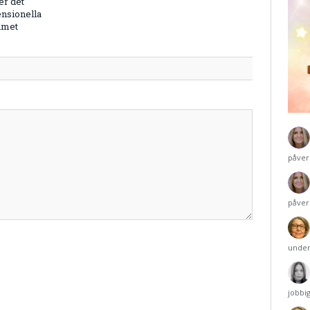
er det
nsionella
umet
påver
påver
under
jobbi