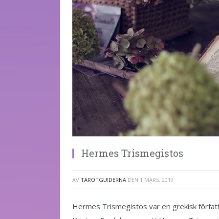
Hermes Trismegistos
AV
TAROTGUIDERNA
DEN
1 MARS, 2019
Hermes Trismegistos var en grekisk förfat