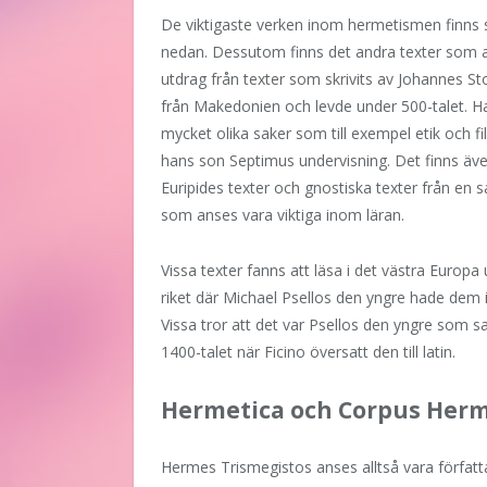
De viktigaste verken inom hermetismen finns
nedan. Dessutom finns det andra texter som a
utdrag från texter som skrivits av Johannes S
från Makedonien och levde under 500-talet. Ha
mycket olika saker som till exempel etik och fil
hans son Septimus undervisning. Det finns äve
Euripides texter och gnostiska texter från en
som anses vara viktiga inom läran.
Vissa texter fanns att läsa i det västra Europa
riket där Michael Psellos den yngre hade dem 
Vissa tror att det var Psellos den yngre som
1400-talet när Ficino översatt den till latin.
Hermetica och Corpus Her
Hermes Trismegistos anses alltså vara författa