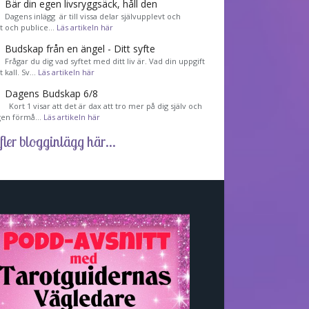
Bär din egen livsryggsäck, håll den
Dagens inlägg är till vissa delar självupplevt och
et och publice…
Läs artikeln här
Budskap från en ängel - Ditt syfte
Frågar du dig vad syftet med ditt liv är. Vad din uppgift
tt kall. Sv…
Läs artikeln här
Dagens Budskap 6/8
Kort 1 visar att det är dax att tro mer på dig själv och
gen förmå…
Läs artikeln här
fler blogginlägg här...