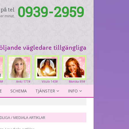
0939-2959
på tel
er minut.
följande vägledare tillgängliga
4#
Anki 177#
Vitulv 143#
Monika 89#
E
SCHEMA
TJÄNSTER
INFO
DLIGA / MEDIALA ARTIKLAR