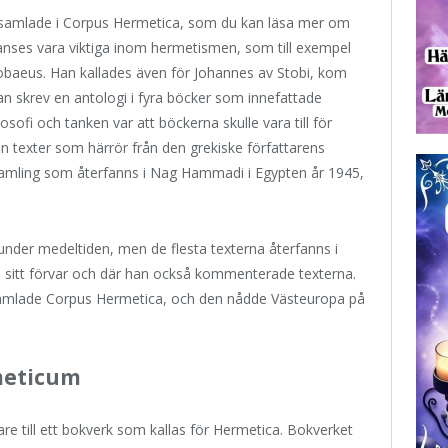
 samlade i Corpus Hermetica, som du kan läsa mer om
nses vara viktiga inom hermetismen, som till exempel
tobaeus. Han kallades även för Johannes av Stobi, kom
n skrev en antologi i fyra böcker som innefattade
osofi och tanken var att böckerna skulle vara till för
n texter som härrör från den grekiske författarens
 samling som återfanns i Nag Hammadi i Egypten år 1945,
 under medeltiden, men de flesta texterna återfanns i
i sitt förvar och där han också kommenterade texterna.
 samlade Corpus Hermetica, och den nådde Västeuropa på
meticum
re till ett bokverk som kallas för Hermetica. Bokverket