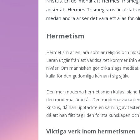
Kristus. En del menar att Hermes Trismegi
anser att Hermes Trismegistos är författ
medan andra anser det vara ett alias för oli
Hermetism
Hermetism är en lära som är religiös och filoso
Läran utgår från att världsalltet kommer från e
nivåer. Om människan gör olika slags meditat
kalla för den gudomliga kärnan i sig själv.
Den mer moderna hermetismen kallas ibland fö
den moderna läran åt. Den moderna varianten 
Kristus, då han upptäckte en samling av text
då att han fått tag i den första kunskapen och
Viktiga verk inom hermetismen