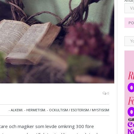
Andli
PO
0
- ALKEMI
,
- HERMETISM
,
- OCKULTISM / ESOTERISM / MYSTISISM
tare och magiker som levde omkring 300 före