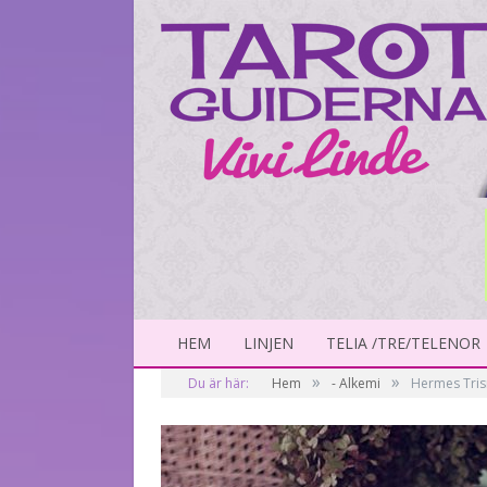
HEM
LINJEN
TELIA /TRE/TELENOR
»
»
Du är här:
Hem
- Alkemi
Hermes Tri