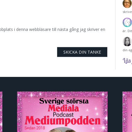
skriv
plats i denna webbläsare till nästa gång jag skriver en
är. Di
din e
Läs 