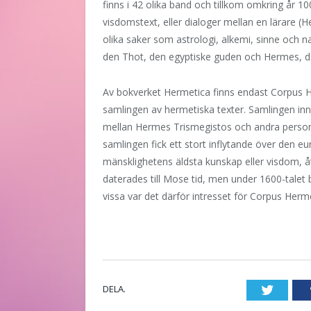
finns i 42 olika band och tillkom omkring år 10
visdomstext, eller dialoger mellan en lärare (
olika saker som astrologi, alkemi, sinne och 
den Thot, den egyptiske guden och Hermes, d
Av bokverket Hermetica finns endast Corpus 
samlingen av hermetiska texter. Samlingen inneh
mellan Hermes Trismegistos och andra personer
samlingen fick ett stort inflytande över den 
mänsklighetens äldsta kunskap eller visdom, å
daterades till Mose tid, men under 1600-talet b
vissa var det därför intresset för Corpus Herm
DELA.
Twitte