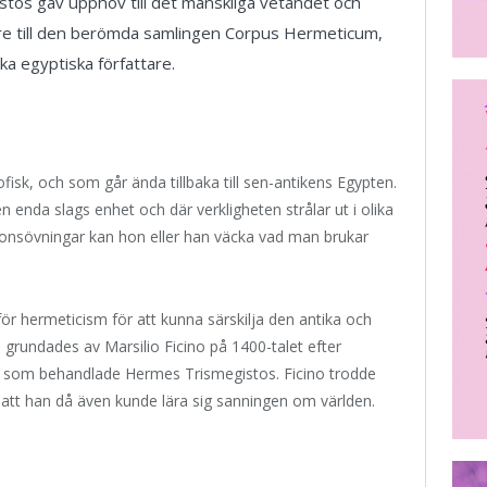
stos gav upphov till det mänskliga vetandet och
are till den berömda samlingen Corpus Hermeticum,
ka egyptiska författare.
fisk, och som går ända tillbaka till sen-antikens Egypten.
n enda slags enhet och där verkligheten strålar ut i olika
ionsövningar kan hon eller han väcka vad man brukar
r hermeticism för att kunna särskilja den antika och
grundades av Marsilio Ficino på 1400-talet efter
er som behandlade Hermes Trismegistos. Ficino trodde
 att han då även kunde lära sig sanningen om världen.