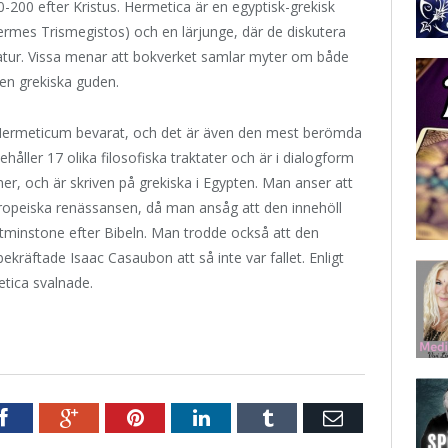
0-200 efter Kristus. Hermetica är en egyptisk-grekisk
Hermes Trismegistos) och en lärjunge, där de diskutera
natur. Vissa menar att bokverket samlar myter om både
en grekiska guden.
Hermeticum bevarat, och det är även den mest berömda
åller 17 olika filosofiska traktater och är i dialogform
, och är skriven på grekiska i Egypten. Man anser att
europeiska renässansen, då man ansåg att den innehöll
tminstone efter Bibeln. Man trodde också att den
ekräftade Isaac Casaubon att så inte var fallet. Enligt
etica svalnade.
r
Facebook
Google+
Pinterest
LinkedIn
Tumblr
E-
post