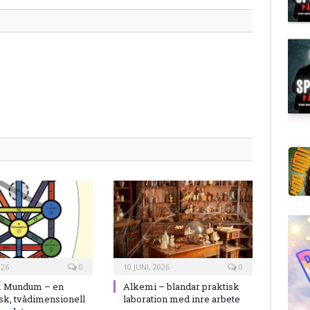
026
0
10 JUNI, 2026
0
 Mundum – en
Alkemi – blandar praktisk
sk, tvådimensionell
laboration med inre arbete