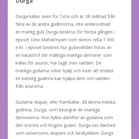
Durga
Durga kallas även för Ta’ra och är, till skillnad från
flera av de andra gudinnorna, inte underordnad
en manlig gud. Durga beskrivs för första gången i
eposet Devi-Mahatmyam som skrevs cirka 1 000
e.Kr. I eposet beskrivs hur gudavärlden hotas av
en katastrof där mäktiga manliga demoner som
kallas för asuror, har tagit över världen. De
manliga gudarna söker hjälp och inser att endast
en kvinnlig gudinna kan hjälpa dem och världen
från asurorna.
Gudarna skapar, eller framkallar, då denna indiska
gudinna, Durga, som besegrar de manliga
demonerna. Hon hyllas därefter av gudarna som
den största och högsta guden. Durga ses därmed
som universums skapare och beskyddare. Durga