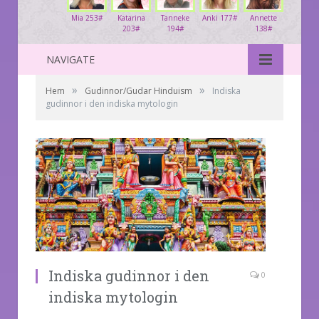
Mia 253#
Katarina
Tanneke
Anki 177#
Annette
203#
194#
138#
NAVIGATE
»
»
Hem
Gudinnor/Gudar Hinduism
Indiska
gudinnor i den indiska mytologin
Indiska gudinnor i den
0
indiska mytologin