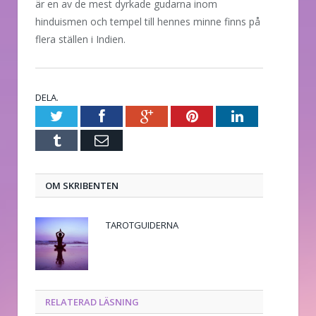
är en av de mest dyrkade gudarna inom
hinduismen och tempel till hennes minne finns på
flera ställen i Indien.
DELA.
Twitter
Facebook
Google+
Pinterest
LinkedIn
Tumblr
E-
post
OM SKRIBENTEN
TAROTGUIDERNA
RELATERAD LÄSNING