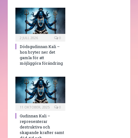
2 JULI, 2026
0
Dödsgudinnan Kali –
hon bryter ner det
gamla för att
möjliggöra förändring
11 OKTOBER, 2025
0
Gudinnan Kali –
representerar
destruktiva och
skapande krafter samt
död, tid och