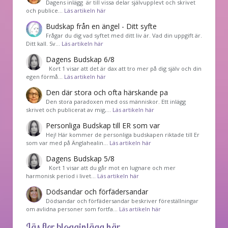
Dagens inlägg är till vissa delar självupplevt och skrivet
och publice…
Läs artikeln här
Budskap från en ängel - Ditt syfte
Frågar du dig vad syftet med ditt liv är. Vad din uppgift är.
Ditt kall. Sv…
Läs artikeln här
Dagens Budskap 6/8
Kort 1 visar att det är dax att tro mer på dig själv och din
egen förmå…
Läs artikeln här
Den där stora och ofta härskande pa
Den stora paradoxen med oss människor. Ett inlägg
skrivet och publicerat av mig,…
Läs artikeln här
Personliga Budskap till ER som var
Hej! Här kommer de personliga budskapen riktade till Er
som var med på Änglahealin…
Läs artikeln här
Dagens Budskap 5/8
Kort 1 visar att du går mot en lugnare och mer
harmonisk period i livet…
Läs artikeln här
Dödsandar och förfädersandar
Dödsandar och förfädersandar beskriver föreställningar
om avlidna personer som fortfa…
Läs artikeln här
Läs fler blogginlägg här...