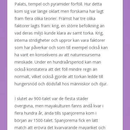
Palats, tempel och pyramider förföll. Hur detta
kom sig var länge oklart men forskarna har lagt
fram flera olika teorier. Främst har tre olika
faktorer lagts fram: krig, en större befolkning än
vad deras miljö kunde klara av samt torka. Krig,
interna stridigheter och uppror kan vara faktorer
som har påverkar och som till exempel också kan
ha varit en konsekvens av att naturresurserna
minskade. Under en hundraårsperiod kan man
också konstatera att det föll mindre regn än
normalt, vilket också gjorde att torkan ledde till
hungersnöd och dödsfall hos människor och djur.
I slutet av 900-talet var de flesta städer
övergivna, men mayakulturen fanns ändå kvar i
flera hundra år, ända tills spanjorerna kom i
början av 1500-talet. Spanjorerna fick en lätt
match att erövra det kvarvarande mayariket och