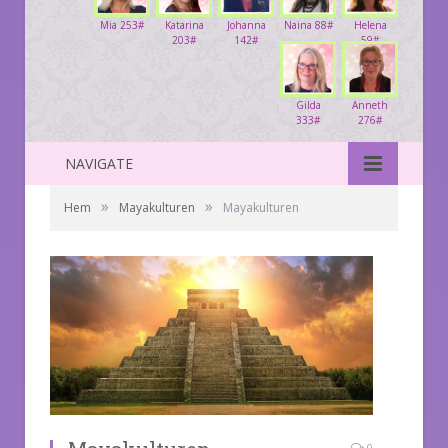
Mia 253#
Katarina
Johanna
Naina 88#
Helena
203#
142#
59#
Gilda
Anneth
333#
276#
NAVIGATE
»
»
Hem
Mayakulturen
Mayakulturen
0