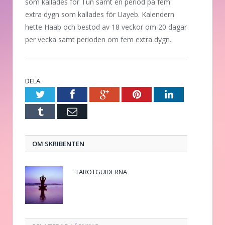
som kallades för Tun samt en period på fem
extra dygn som kallades för Uayeb. Kalendern
hette Haab och bestod av 18 veckor om 20 dagar
per vecka samt perioden om fem extra dygn.
DELA.
Twitter
Facebook
Google+
Pinterest
LinkedIn
Tumblr
E-
post
OM SKRIBENTEN
TAROTGUIDERNA