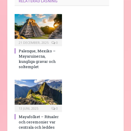
RELATERAD LÄSNING
21 DECEMBER, 2025
0
Palenque, Mexiko –
Mayaruinerna,
kungliga gravar och
soltemplet
13 JUNI, 2025
0
Mayafolket – Ritualer
och ceremonier var
centrala och leddes