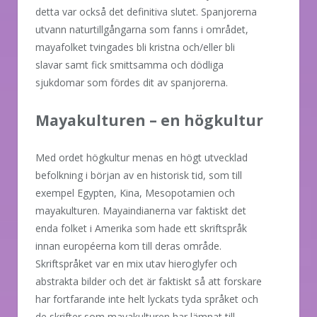
detta var också det definitiva slutet. Spanjorerna
utvann naturtillgångarna som fanns i området,
mayafolket tvingades bli kristna och/eller bli
slavar samt fick smittsamma och dödliga
sjukdomar som fördes dit av spanjorerna.
Mayakulturen – en högkultur
Med ordet högkultur menas en högt utvecklad
befolkning i början av en historisk tid, som till
exempel Egypten, Kina, Mesopotamien och
mayakulturen. Mayaindianerna var faktiskt det
enda folket i Amerika som hade ett skriftspråk
innan européerna kom till deras område.
Skriftspråket var en mix utav hieroglyfer och
abstrakta bilder och det är faktiskt så att forskare
har fortfarande inte helt lyckats tyda språket och
de skrifter som mayakulturen har lämnat till