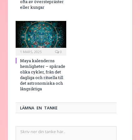
ofta av överstepräster
eller kungar
1 MARS, 2025
0
Maya kalenderns
hemligheter – spårade
olika cykler, från det
dagliga och rituella till
det astronomiska och
långsiktiga
LÄMNA EN TANKE