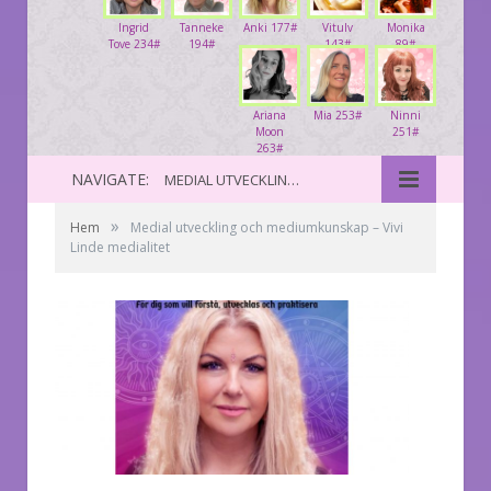
Ingrid
Tanneke
Anki 177#
Vitulv
Monika
Tove 234#
194#
143#
89#
Ariana
Mia 253#
Ninni
Moon
251#
263#
NAVIGATE:
MEDIAL UTVECKLING OCH MEDIUMKUNSKAP – VIVI LINDE MEDIALITET
»
Hem
Medial utveckling och mediumkunskap – Vivi
Linde medialitet