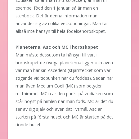
zodiaken så är man i sitt soltecken, är man till
exempel född den 1 januari så är man en
stenbock. Det är denna information man
använder sig av i olika veckotidningar. Man tar
alltså inte hänsyn till hela födelsehoroskopet.
Planeterna, Asc och MC i horoskopet
Man måste dessutom ta hänsyn till vart i
horoskopet de övriga planeterna ligger och även
var man har sin Ascedent (stjärntecket som var i
stigande vid tidpunken när du föddes). Sedan har
man även Medium Coeli (MC) som betyder
mitthimmel. MC:n är den punkt på zodiaken som
står högst på himlen när man föds. MC är det du
ser av dig själv och även ditt livsmål. Asc är
starten på första huset och MC är starten på det
tionde huset.