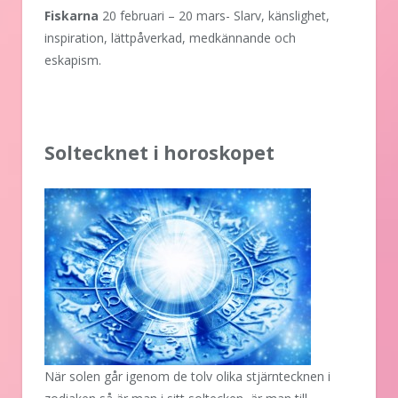
Fiskarna
20 februari – 20 mars- Slarv, känslighet,
inspiration, lättpåverkad, medkännande och
eskapism.
Soltecknet i horoskopet
När solen går igenom de tolv olika stjärntecknen i