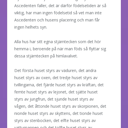
Ascedenten faller, det är därför födelsetiden är så
viktig, har man ingen födelsetid så vet man inte
Ascedenten och husens placering och man får
ingen helhets syn.
Alla hus har sitt egna stjärntecken som det hör
hemma i, beroende på när man föds så flyttar sig
dessa stjärntecken på himlavalvet.
Det första huset styrs av väduren, det andra
huset styrs av oxen, det tredje huset styrs av
tvillingarna, det fjärde huset styrs av kräftan, det
femte huset styrs av lejonet, det sjätte huset
styrs av jungfrun, det sjunde huset styrs av
vågen, det åttonde huset styrs av skorpionen, det
nionde huset styrs av skyttens, det tionde huset
styrs av stenbocken, det elfte huset styrs av
vattumannen och det tolfte huset styrs av