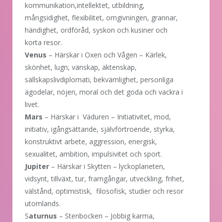
kommunikation,intellektet, utbildning,
mångsidighet, flexibilitet, omgivningen, grannar,
händighet, ordföråd, syskon och kusiner och
korta resor.
Venus
– Härskar i Oxen och Vågen – Kärlek,
skönhet, lugn, vänskap, äktenskap,
sällskapslivdiplomati, bekvämlighet, personliga
ägodelar, nöjen, moral och det goda och vackra i
livet.
Mars
– Härskar i Väduren – Initiativitet, mod,
initiativ, igångsättande, självförtroende, styrka,
konstruktivt arbete, aggression, energisk,
sexualitet, ambition, impulsivitet och sport.
Jupiter
– Härskar i Skytten – lyckoplaneten,
vidsynt, tillväxt, tur, framgångar, utveckling, frihet,
välstånd, optimistisk, filosofisk, studier och resor
utomlands.
S
aturnus
– Stenbocken – Jobbig karma,