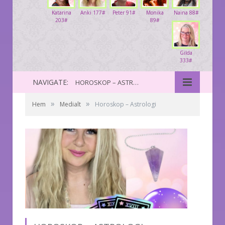
Katarina
Anki 177#
Peter 91#
Monika
Naina 88#
203#
89#
Gilda
333#
NAVIGATE:
HOROSKOP – ASTROLOGI
»
»
Hem
Medialt
Horoskop – Astrologi