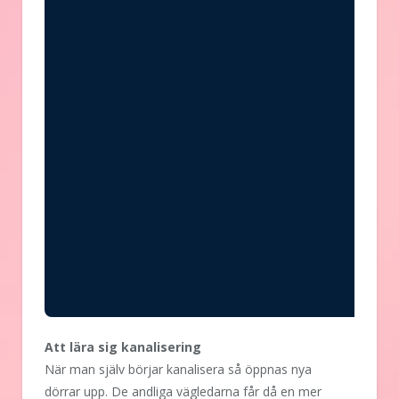
Att lära sig kanalisering
När man själv börjar kanalisera så öppnas nya
dörrar upp. De andliga vägledarna får då en mer