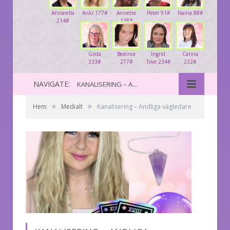
Annarella
Anki 177#
Annette
Peter 91#
Naina 88#
214#
138#
Gilda
Beatrice
Ingrid
Carina
333#
277#
Tove 234#
232#
NAVIGATE:
KANALISERING – ANDLIGA VÄGLEDARE
»
»
Hem
Medialt
Kanalisering – Andliga vägledare