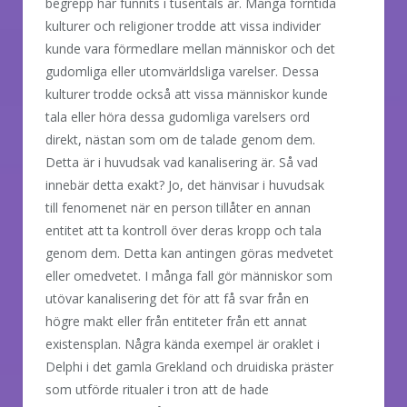
begrepp har funnits i tusentals år. Många forntida
kulturer och religioner trodde att vissa individer
kunde vara förmedlare mellan människor och det
gudomliga eller utomvärldsliga varelser. Dessa
kulturer trodde också att vissa människor kunde
tala eller höra dessa gudomliga varelsers ord
direkt, nästan som om de talade genom dem.
Detta är i huvudsak vad kanalisering är. Så vad
innebär detta exakt? Jo, det hänvisar i huvudsak
till fenomenet när en person tillåter en annan
entitet att ta kontroll över deras kropp och tala
genom dem. Detta kan antingen göras medvetet
eller omedvetet. I många fall gör människor som
utövar kanalisering det för att få svar från en
högre makt eller från entiteter från ett annat
existensplan. Några kända exempel är oraklet i
Delphi i det gamla Grekland och druidiska präster
som utförde ritualer i tron att de hade