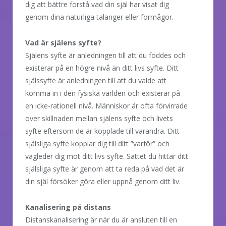
dig att bättre förstå vad din själ har visat dig
genom dina naturliga talanger eller förmågor.
Vad är själens syfte?
Själens syfte är anledningen till att du föddes och
existerar på en högre nivå än ditt livs syfte. Ditt
själssyfte är anledningen till att du valde att
komma in i den fysiska världen och existerar på
en icke-rationell nivå. Människor är ofta förvirrade
över skillnaden mellan själens syfte och livets
syfte eftersom de är kopplade till varandra. Ditt
själsliga syfte kopplar dig till ditt ”varför” och
vägleder dig mot ditt livs syfte. Sättet du hittar ditt
själsliga syfte är genom att ta reda på vad det är
din själ försöker göra eller uppnå genom ditt liv.
Kanalisering på distans
Distanskanalisering är när du är ansluten till en