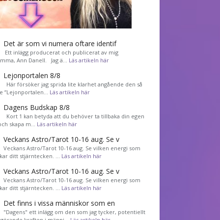
Det är som vi numera oftare identif
͏ Ett inlägg producerat och publicerat av mig
mma, Ann Danell. Jag ä…
Läs artikeln här
Lejonportalen 8/8
Här försöker jag sprida lite klarhet angående den så
de ”Lejonportalen…
Läs artikeln här
Dagens Budskap 8/8
Kort 1 kan betyda att du behöver ta tillbaka din egen
 och skapa m…
Läs artikeln här
Veckans Astro/Tarot 10-16 aug. Se v
Veckans Astro/Tarot 10-16 aug. Se vilken energi som
kar ditt stjärntecken. …
Läs artikeln här
Veckans Astro/Tarot 10-16 aug. Se v
Veckans Astro/Tarot 10-16 aug. Se vilken energi som
kar ditt stjärntecken. …
Läs artikeln här
Det finns i vissa människor som en
"Dagens" ett inlägg om den som jag tycker, potentiellt
görande kraften i männi…
Läs artikeln här