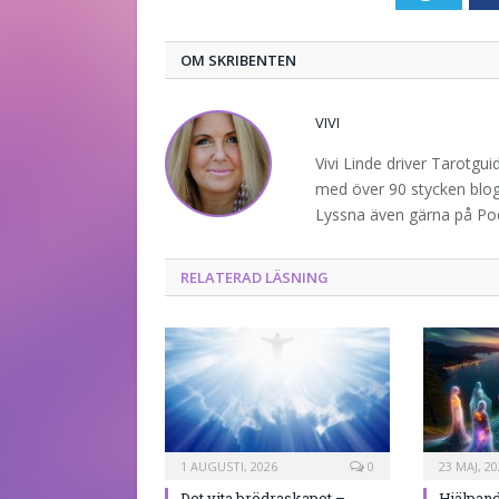
OM SKRIBENTEN
VIVI
Vivi Linde driver Tarotgu
med över 90 stycken blogg
Lyssna även gärna på P
RELATERAD LÄSNING
1 AUGUSTI, 2026
0
23 MAJ, 20
Det vita brödraskapet –
Hjälpand