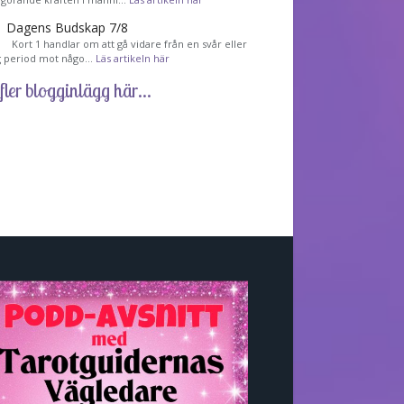
Dagens Budskap 7/8
Kort 1 handlar om att gå vidare från en svår eller
g period mot någo…
Läs artikeln här
fler blogginlägg här...