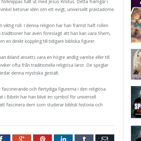
förknippas fullt ut med Jesus Kristus. Detta framgår i
nkel betonar idén om ett evigt, universellt prästadöme.
ktig roll. I denna religion har han främst haft rollen
a traditioner har även föreslagit att han kan vara Shem,
en direkt koppling till tidigare bibliska figurer.
n ibland ansetts vara en högre andlig varelse eller till
viker ofta från traditionella religiösa läror. De speglar
dar denna mystiska gestalt.
 fascinerande och flertydiga figurerna i den religiösa
 i Bibeln har han blivit en symbol för universell
 att fascinera dem som studerar biblisk historia och
r
Facebook
Google+
Pinterest
LinkedIn
Tumblr
E-