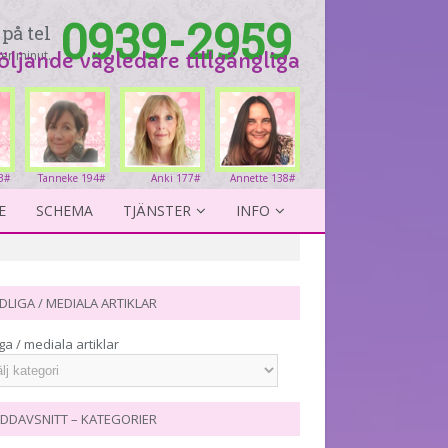
0939-2959
på tel
er minut.
följande vägledare tillgängliga
3#
Tanneke 194#
Anki 177#
Annette 138#
E
SCHEMA
TJÄNSTER
INFO
DLIGA / MEDIALA ARTIKLAR
ga / mediala artiklar
DDAVSNITT – KATEGORIER