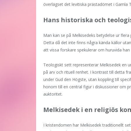
överlägset det levitiska prästadömet i Gamla 
Hans historiska och teolog
Man kan se på Melkisedeks betydelse ur flera pe
Detta då det inte finns några kända källor utan
att vissa forskare spekulerar om huruvida han v
Teologiskt sett representerar Melkisedek en un
på arv och rituell renhet. I kontrast till detta
under Gud den Högste, utan koppling till specif
honom till en central figur i diskussioner om 
auktoritet.
Melkisedek i en religiös ko
I kristendomen har Melkisedek traditionellt se