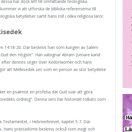
 dessa har dock lett till omfattande teologiska
 kommer vi att utforska de bibliska referenserna till
ogiska betydelser samt hans roll i olika religiösa läror.
kisedek
n 14:18-20. Där beskrivs han som kungen av Salem
 åt Gud den Högste”. Han välsignar Abram (senare känd
t efter dennes seger över Kedorlaomer och hans
gör att Melkisedek ses som en person av stor betydelse
ker en psalmist en profetia där Gud svär att göra
elkisedeks ordning”. Denna vers har historiskt tolkats som
a Testamentet, i Hebreerbrevet, kapitel 5-7. Där
us. Hans prästadöme beskrivs också som evigt och