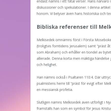
endast nämns i ett fåtal verser. Hans närvaro i
diskussioner och spekulationer. I denna artikel
honom. Vi belyser även hans historiska och teol
Bibliska referenser till Mel
Melkisedek omnämns först i Första Moseboke
(troligtvis forntidens Jerusalem) samt “präst
som Abraham) och erhåller en tiondel av byte
allierade. Denna korta men mäktiga händelse 
och helighet.
Han nämns också i Psaltaren 110:4. Där uttryc
psalmistens herre till “präst för evigt efter M
en messiansk profetia.
Slutligen nämns Melkisedek även utförligt i Ny
framställs han som en symbol för Jesus Krist