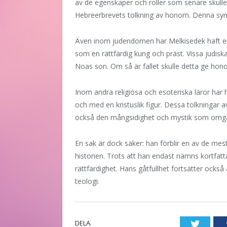
av de egenskaper och roller som senare skulle 
Hebreerbrevets tolkning av honom. Denna synvi
Även inom judendomen har Melkisedek haft en vi
som en rättfärdig kung och präst. Vissa judisk
Noas son. Om så är fallet skulle detta ge honom 
Inom andra religiösa och esoteriska läror har ha
och med en kristuslik figur. Dessa tolkningar av
också den mångsidighet och mystik som omgär
En sak är dock säker: han förblir en av de mest
historien. Trots att han endast nämns kortfattat
rättfärdighet. Hans gåtfullhet fortsätter också
teologi.
DELA.
Twitte