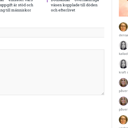
uppgift är stöd och
väsen kopplade till döden
ng till människor
och efterlivet
densa
kalla
kraft
påver
påver
under