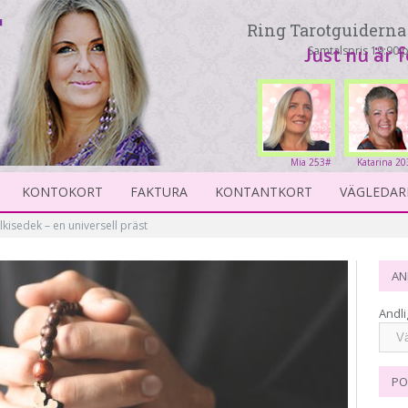
Ring Tarotguiderna 
Samtalspris 19:90 p
Just nu är 
Mia 253#
Katarina 20
KONTOKORT
FAKTURA
KONTANTKORT
VÄGLEDAR
kisedek – en universell präst
AN
Andli
PO