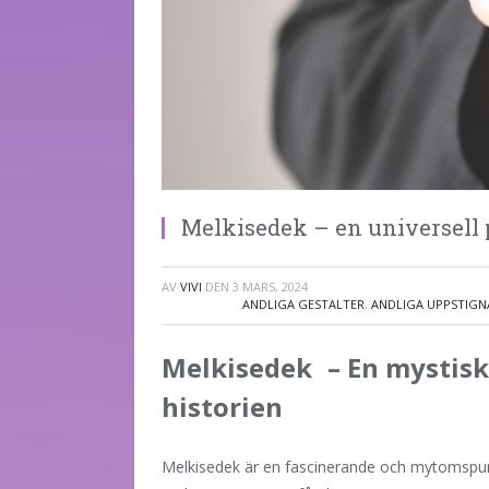
Melkisedek – en universell 
AV
VIVI
DEN
3 MARS, 2024
ANDLIGA GESTALTER
,
ANDLIGA UPPSTIGN
Melkisedek – En mystisk 
historien
Melkisedek är en fascinerande och mytomspunne