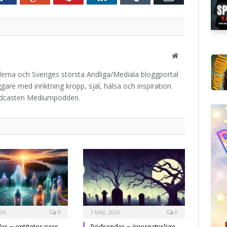
post
Website
iderna och Sveriges största Andliga/Mediala bloggportal
are med inriktning kropp, själ, hälsa och inspiration.
odcasten Mediumpodden.
26
0
7 MAJ, 2026
0
ar – entiteter vars
Dödsandar – övernaturliga