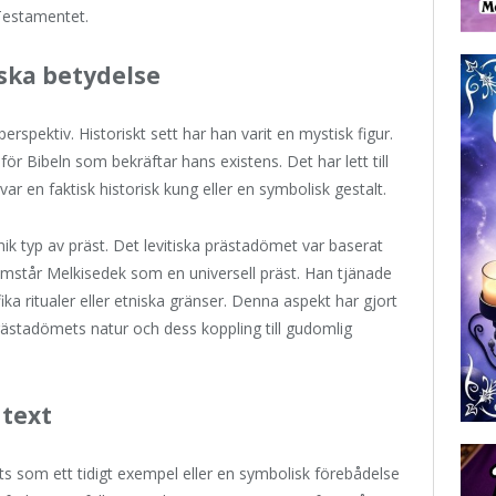
Testamentet.
iska betydelse
rspektiv. Historiskt sett har han varit en mystisk figur.
för Bibeln som bekräftar hans existens. Det har lett till
ar en faktisk historisk kung eller en symbolisk gestalt.
ik typ av präst. Det levitiska prästadömet var baserat
 framstår Melkisedek som en universell präst. Han tjänade
ika ritualer eller etniska gränser. Denna aspekt har gjort
prästadömets natur och dess koppling till gudomlig
ntext
tts som ett tidigt exempel eller en symbolisk förebådelse