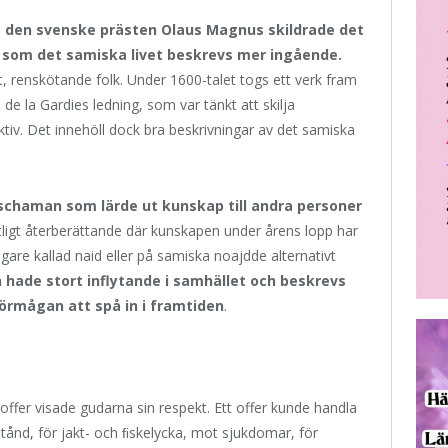
då den svenske prästen Olaus Magnus skildrade det
, som det samiska livet beskrevs mer ingående.
t, renskötande folk. Under 1600-talet togs ett verk fram
e la Gardies ledning, som var tänkt att skilja
tiv. Det innehöll dock bra beskrivningar av det samiska
schaman som lärde ut kunskap till andra personer
ntligt återberättande där kunskapen under årens lopp har
digare kallad naid eller på samiska noajdde alternativt
 hade stort inflytande i samhället och beskrevs
rmågan att spå in i framtiden
.
fer visade gudarna sin respekt. Ett offer kunde handla
tånd, för jakt- och ﬁskelycka, mot sjukdomar, för