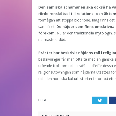
Den samiska schamanen ska också ha varit 
rörde renskötsel till relations- och äkte
förmågan att stoppa blodflöde. Idag finns det 
samhället.
De nåjder som finns omskrivna 
förekom.
Nu är den traditionella mytologin, 
närmaste utdöd.
Präster har beskrivit nåjdens roll i reli
beskrivningar får man ofta ta med en ganska 
utövade trolldom och straffade därför dessa 
religionsutövningen som nåjderna utsattes för
och den nordiska kulturhistorian i stort på ett n
DELA.
Twitte
OM SKRIBENTEN