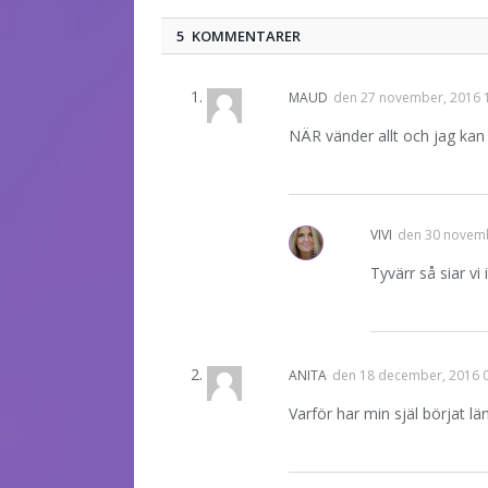
5 KOMMENTARER
MAUD
den
27 november, 2016 
NÄR vänder allt och jag kan 
VIVI
den
30 novemb
Tyvärr så siar vi 
ANITA
den
18 december, 2016 
Varför har min själ börjat län