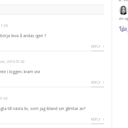
din e
11:26
Läs 
börja leva å andas igen ?
REPLY
er, 2016 01:42
inte i loggen. kram vivi
REPLY
01:30
gta till nästa liv, som jag ibland ser glimtar av?
REPLY