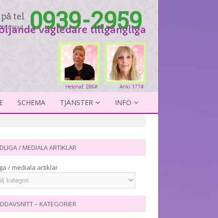
0939-2959
på tel
er minut.
följande vägledare tillgängliga
HelenaE 286#
Anki 177#
E
SCHEMA
TJÄNSTER
INFO
DLIGA / MEDIALA ARTIKLAR
ga / mediala artiklar
DDAVSNITT – KATEGORIER