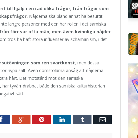
till hjälp i en rad olika frågor, från frågor som
nskapsfrågor.
Nåjderna ska bland annat ha besuttit
inte längre personer med den här rollen i det samiska
från förr var ofta män, men även kvinnliga nåjder
som tros ha haft stora influenser av schamanism, i det
gionsutövningen som ren svartkonst
, men dessa
stor nypa salt. Även domstolarna ansåg att nåjderna
extra hårt. Det motstånd mot den samiska
, har tyvärr drabbat både den samiska kulturhistorian
egativt sätt.
r
Facebook
Google+
Pinterest
LinkedIn
Tumblr
E-
post