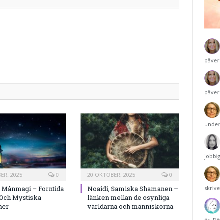
påver
påver
under
jobbi
ER, 2025
0
20 OKTOBER, 2025
0
h Månmagi – Forntida
Noaidi, Samiska Shamanen –
skriv
 Och Mystiska
länken mellan de osynliga
ner
världarna och människorna
är. Di