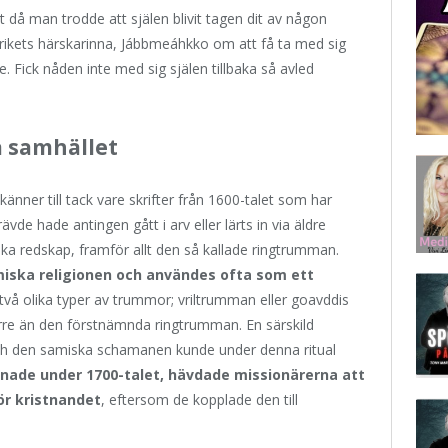
t då man trodde att själen blivit tagen dit av någon
ikets härskarinna, Jábbmeáhkko om att få ta med sig
. Fick nåden inte med sig själen tillbaka så avled
a samhället
vi känner till tack vare skrifter från 1600-talet som har
de hade antingen gått i arv eller lärts in via äldre
a redskap, framför allt den så kallade ringtrumman.
iska religionen och användes ofta som ett
två olika typer av trummor; vriltrumman eller goavddis
örre än den förstnämnda ringtrumman. En särskild
h den samiska schamanen kunde under denna ritual
nade under 1700-talet, hävdade missionärerna att
ör kristnandet
, eftersom de kopplade den till