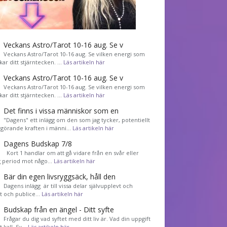
Veckans Astro/Tarot 10-16 aug. Se v
Veckans Astro/Tarot 10-16 aug. Se vilken energi som
kar ditt stjärntecken. …
Läs artikeln här
Veckans Astro/Tarot 10-16 aug. Se v
Veckans Astro/Tarot 10-16 aug. Se vilken energi som
kar ditt stjärntecken. …
Läs artikeln här
Det finns i vissa människor som en
"Dagens" ett inlägg om den som jag tycker, potentiellt
görande kraften i männi…
Läs artikeln här
Dagens Budskap 7/8
Kort 1 handlar om att gå vidare från en svår eller
g period mot någo…
Läs artikeln här
Bär din egen livsryggsäck, håll den
Dagens inlägg är till vissa delar självupplevt och
et och publice…
Läs artikeln här
Budskap från en ängel - Ditt syfte
Frågar du dig vad syftet med ditt liv är. Vad din uppgift
tt kall. Sv…
Läs artikeln här