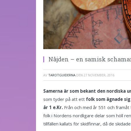
Nåjden – en samisk schama
AV
TAROTGUIDERNA
DEN
27 NOVEMBER, 2016
Samerna är som bekant den nordiska ur
som tyder på att ett
folk som ägnade sig 
år 1 e.Kr.
Från och med år 551 och framåt 
folk i Nordens nordligare delar som höll ren
tillfällen kallats för skidfinnar, då de skida