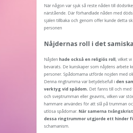
När någon var sjuk så reste nåden till dödsrike
närstående. Där förhandlade nåden med dödsr
själen tillbaka och genom offer kunde detta ske
personen
Nåjdernas roll i det samisk
Nåjden
hade också en religiös roll
, vilket 
bevarats. De kunskaper som nåjdens arbete kräv
personer. Spådomarna utförde nojden med olik
Denna ringtrumma var betydelsefull i
den sam
verktyg vid spådom.
Det fanns till och med 
och sveptrumman eller geavrris, vilken var st
hammare användes för att slå på trumman oc
utlösa spådomar.
När samerna tvångskrist
dessa ringtrummor utgjorde ett hinder f
schamanism.