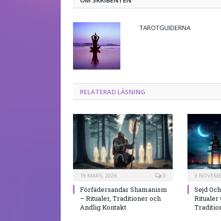
TAROTGUIDERNA
RELATERAD LÄSNING
19 MARS, 2026
0
3 NOVEMB
Förfädersandar Shamanism
Sejd Oc
– Ritualer, Traditioner och
Ritualer
Andlig Kontakt
Traditio