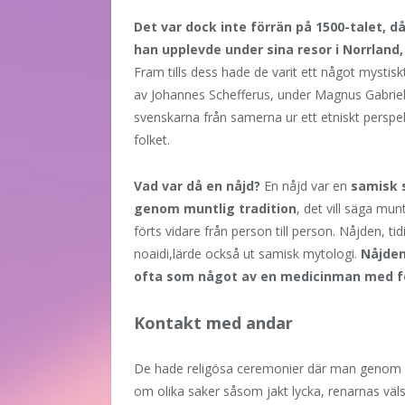
Det var dock inte förrän på 1500-talet, 
han upplevde under sina resor i Norrland
Fram tills dess hade de varit ett något mystisk
av Johannes Schefferus, under Magnus Gabriel d
svenskarna från samerna ur ett etniskt perspek
folket.
Vad var då en nåjd?
En nåjd var en
samisk 
genom muntlig tradition
, det vill säga mu
förts vidare från person till person. Nåjden, ti
noaidi,lärde också ut samisk mytologi.
Nåjden
ofta som något av en medicinman med fö
Kontakt med andar
De hade religösa ceremonier där man genom of
om olika saker såsom jakt lycka, renarnas väls