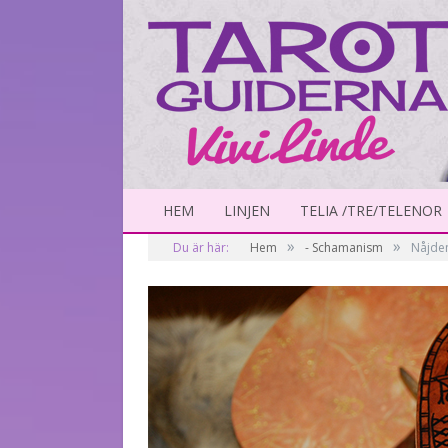
HEM
LINJEN
TELIA /TRE/TELENOR
»
»
Du är här:
Hem
- Schamanism
Nåjde