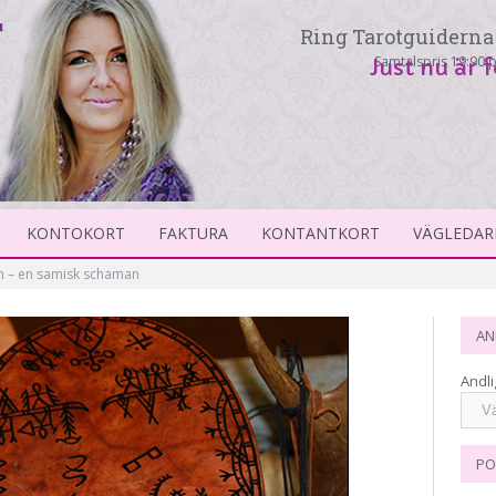
Ring Tarotguiderna 
Samtalspris 19:90 p
Just nu är 
KONTOKORT
FAKTURA
KONTANTKORT
VÄGLEDAR
n – en samisk schaman
AN
Andli
PO