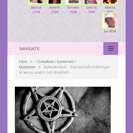
Beatrice
Anneth
Tanneke
Lotta N
Monika
277#
276#
194#
190#
89#
Joy 280#
NAVIGATE
»
Hem
- Ockultism / Esoterism /
»
Mystisism
Nyhedendom – Exempel på inriktningar
är wicca, asatro och druidism