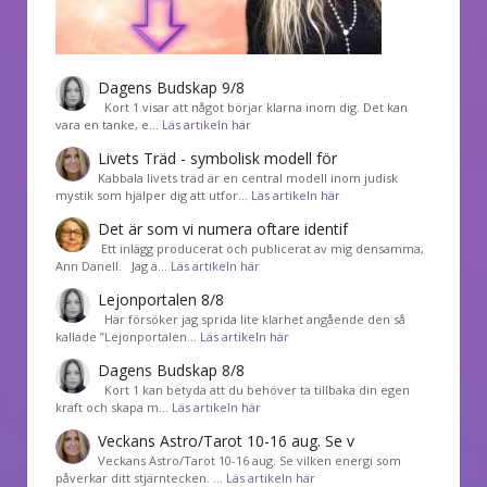
Dagens Budskap 9/8
Kort 1 visar att något börjar klarna inom dig. Det kan
vara en tanke, e…
Läs artikeln här
Livets Träd - symbolisk modell för
Kabbala livets träd är en central modell inom judisk
mystik som hjälper dig att utfor…
Läs artikeln här
Det är som vi numera oftare identif
͏ Ett inlägg producerat och publicerat av mig densamma,
Ann Danell. Jag ä…
Läs artikeln här
Lejonportalen 8/8
Här försöker jag sprida lite klarhet angående den så
kallade ”Lejonportalen…
Läs artikeln här
Dagens Budskap 8/8
Kort 1 kan betyda att du behöver ta tillbaka din egen
kraft och skapa m…
Läs artikeln här
Veckans Astro/Tarot 10-16 aug. Se v
Veckans Astro/Tarot 10-16 aug. Se vilken energi som
påverkar ditt stjärntecken. …
Läs artikeln här