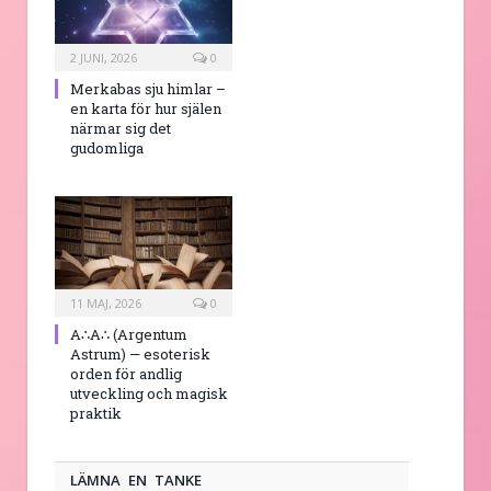
2 JUNI, 2026
0
Merkabas sju himlar –
en karta för hur själen
närmar sig det
gudomliga
11 MAJ, 2026
0
A∴A∴ (Argentum
Astrum) — esoterisk
orden för andlig
utveckling och magisk
praktik
LÄMNA EN TANKE