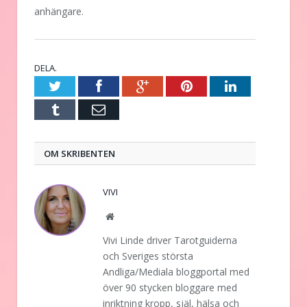
anhängare.
DELA.
Twitter
Facebook
Google+
Pinterest
LinkedIn
Tumblr
E-
post
OM SKRIBENTEN
VIVI
Website
Vivi Linde driver Tarotguiderna
och Sveriges största
Andliga/Mediala bloggportal med
över 90 stycken bloggare med
inriktning kropp, själ, hälsa och