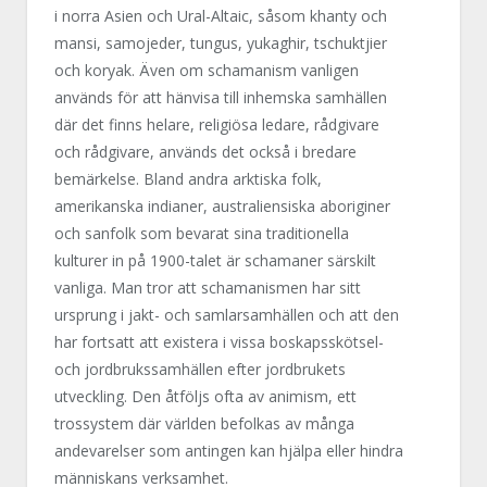
i norra Asien och Ural-Altaic, såsom khanty och
mansi, samojeder, tungus, yukaghir, tschuktjier
och koryak. Även om schamanism vanligen
används för att hänvisa till inhemska samhällen
där det finns helare, religiösa ledare, rådgivare
och rådgivare, används det också i bredare
bemärkelse. Bland andra arktiska folk,
amerikanska indianer, australiensiska aboriginer
och sanfolk som bevarat sina traditionella
kulturer in på 1900-talet är schamaner särskilt
vanliga. Man tror att schamanismen har sitt
ursprung i jakt- och samlarsamhällen och att den
har fortsatt att existera i vissa boskapsskötsel-
och jordbrukssamhällen efter jordbrukets
utveckling. Den åtföljs ofta av animism, ett
trossystem där världen befolkas av många
andevarelser som antingen kan hjälpa eller hindra
människans verksamhet.