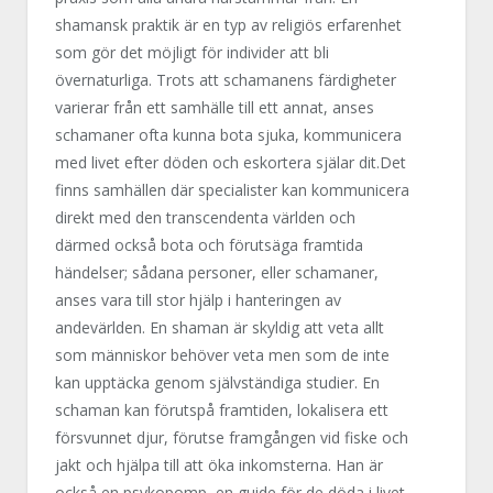
shamansk praktik är en typ av religiös erfarenhet
som gör det möjligt för individer att bli
övernaturliga. Trots att schamanens färdigheter
varierar från ett samhälle till ett annat, anses
schamaner ofta kunna bota sjuka, kommunicera
med livet efter döden och eskortera själar dit.Det
finns samhällen där specialister kan kommunicera
direkt med den transcendenta världen och
därmed också bota och förutsäga framtida
händelser; sådana personer, eller schamaner,
anses vara till stor hjälp i hanteringen av
andevärlden. En shaman är skyldig att veta allt
som människor behöver veta men som de inte
kan upptäcka genom självständiga studier. En
schaman kan förutspå framtiden, lokalisera ett
försvunnet djur, förutse framgången vid fiske och
jakt och hjälpa till att öka inkomsterna. Han är
också en psykopomp, en guide för de döda i livet