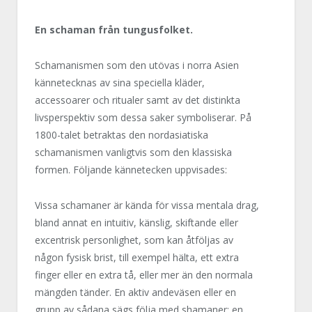
En schaman från tungusfolket.
Schamanismen som den utövas i norra Asien
kännetecknas av sina speciella kläder,
accessoarer och ritualer samt av det distinkta
livsperspektiv som dessa saker symboliserar. På
1800-talet betraktas den nordasiatiska
schamanismen vanligtvis som den klassiska
formen. Följande kännetecken uppvisades:
Vissa schamaner är kända för vissa mentala drag,
bland annat en intuitiv, känslig, skiftande eller
excentrisk personlighet, som kan åtföljas av
någon fysisk brist, till exempel hälta, ett extra
finger eller en extra tå, eller mer än den normala
mängden tänder. En aktiv andeväsen eller en
grupp av sådana sägs följa med shamaner; en