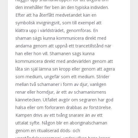
den innehåller fler ben än den typiska individen.
Efter att ha återfått medvetandet kan en
symbolisk invigningsrit, som till exempel att
klättra upp i världsträdet, genomföras. En
shaman sägs kunna kommunicera direkt med
andarna genom att uppnå ett trancetillstånd när
han eller hon vill. Shamanen sägs kunna
kommunicera direkt med andevärlden genom att
låta sin själ lämna sin kropp eller genom att agera
som medium, ungefär som ett medium. Strider
mellan två schamaner i form av djur, vanligen
renar eller horndjur, är ett av schamanismens
kännetecken. Utfallet avgör om segraren har god
hälsa eller om förloraren drabbas av förstörelse.
Kampen drivs av ett tvång snarare än av ett
uttalat syfte. Någon blir en aboriginalschaman
genom en ritualiserad döds- och