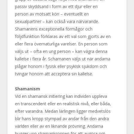
passiv skyddsand i form av ett djur eller en
person av motsatt kön – eventuellt en
sexualpartner – kan också vara närvarande.
Shamanens exceptionella förmågor och
följdfunktion förklaras av ett val som gjorts av en
eller flera övernaturliga varelser. En person som
väljs ut – ofta en ung person – kan vägra denna
kallelse i flera år. Schamanen väljs ut när andarna
plågar honom i fysisk eller psykisk sjukdom och
tvingar honom att acceptera sin kallelse.
Shamanism
Vid en shamansk initiering kan individen uppleva
en transcendent eller en realistisk nivå, eller båda,
efter varandra. Medan lärlingen ligger medvetslös
blir hans kropp stympad av andar från den andra
världen eller av en liknande prövning. Andarna
hugger upp shamankroppen för att avgöra om