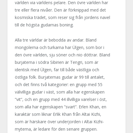
världen via världens pelare. Den övre världen har
tre eller flera nivåer. Den är förknippad med det
kosmiska trädet, som reser sig från jordens navel
till de högsta gudarnas boning.
Alla tre världar är bebodda av andar. Bland
mongolerna och turkarna har Ülgen, som bor i
den övre världen, sju söner och nio döttrar. Bland
burjaterna i södra Sibirien är Tengri, som är
identisk med Ülgen, far till både västliga och
östliga folk. Burjaternas gudar är 99 till antalet,
och det finns två kategorier: en grupp med 55
välvilliga gudar i väst, som alla har egenskapen
”vit”, och en grupp med 44 illvilliga varelser i öst,
som alla har egenskapen ”svart”. Erlen Khan, en
karaktär som liknar Erlik Khan från Altai Kizhi,
som är härskare över underjorden i Altai Kizhi-
myterna, är ledare för den senare gruppen.