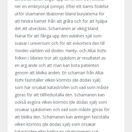
ner en embryosjäl (omija). Efter ett barns födelse
utför shamanen libationer bland buryaterna för
att hindra barnet från att gråta och för att hjälpa
det att utvecklas. Schamanen är viktig bland
Nanai för att fånga upp den avlidnes själ som
svävar i universum och för att eskortera den till
Yonder-världen vid döden. Hanty- och Altai Kizhi-
folken i Sibirien tror att sjukdom är resultatet av
en arg ande och att man kan bota patienten
genom att blidka anden. En schaman från Altai
Kizhi fastställer vilken körmös (de dödas själ)
som har orsakat katastrofen och vad som måste
göras för att tillfredsställa den. Schamanen kan
också avgöra vilken körmös (de dödas själ) som
orsakar sjukdomen och vad som måste göras för
att blidka den. Schamanen kan antingen fastställa
vilken körmös (de dödas själ) som orsakar
katastrofen eller befria en vilsekommen själ.