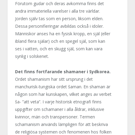
Förutom gudar och deras avkomma finns det
andra immateriella varelser i alla tre världar.
Jorden själv tas som en person, liksom elden.
Dessa personifieringar avbildas också i idoler.
Människor anses ha en fysisk kropp, en själ (eller
ibland flera själar) och en spegel själ, som kan
ses i vatten, och en skugg själ, som kan vara
synlig i solskenet.
Det finns fortfarande shamaner i Sydkorea.
Ordet shamanism har sitt ursprung i det
manchurisk-tungiska ordet šaman. En shaman är
någon som har kunskapen, vilket anges av verbet
ša- ”att veta”. I varje historisk etnografi finns
uppgifter om schamaner i alla åldrar, inklusive
kvinnor, män och transpersoner. Termen
schamanism används lämpligen för att beskriva
de religiösa systemen och fenomenen hos folken