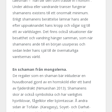
talesman – ”han blir den som trädde in i honom”.
Under aktiva eller vandrande transer fungerar
shamanens existens till ett onormalt minimum.
Enligt shamanens berättelse lämnar hans ande
efter uppvaknandet hans kropp och vågar sig till
ett av världslagen. Det finns också situationer där
besatthet och vandring hänger samman, som när
shamanens ande till en början usurperas och
sedan leder hans själ till de övernaturliga
varelsernas värld.
En schaman från mongolerna.
De regalier som en shaman bär inkluderar en
huvudbonad gjord av en hornsköld eller ett band
av fjäderdräkt (Nimueshan 2013). Shamanens
skor är också symboliska och har vanligtvis
hjortklovar, fågelklor eller björntassar. Å andra
sidan är Tofalar- (Karagasy), Soyet- och Darhat-