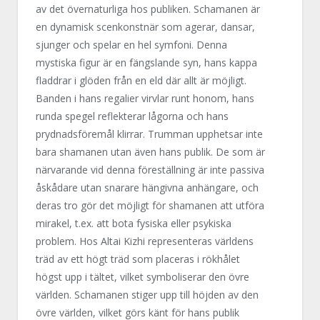
av det övernaturliga hos publiken. Schamanen är
en dynamisk scenkonstnär som agerar, dansar,
sjunger och spelar en hel symfoni. Denna
mystiska figur är en fängslande syn, hans kappa
fladdrar i glöden från en eld där allt är möjligt.
Banden i hans regalier virvlar runt honom, hans
runda spegel reflekterar lågorna och hans
prydnadsföremål klirrar. Trumman upphetsar inte
bara shamanen utan även hans publik. De som är
närvarande vid denna föreställning är inte passiva
åskådare utan snarare hängivna anhängare, och
deras tro gör det möjligt för shamanen att utföra
mirakel, t.ex. att bota fysiska eller psykiska
problem. Hos Altai Kizhi representeras världens
träd av ett högt träd som placeras i rökhålet
högst upp i tältet, vilket symboliserar den övre
världen. Schamanen stiger upp till höjden av den
övre världen, vilket görs känt för hans publik