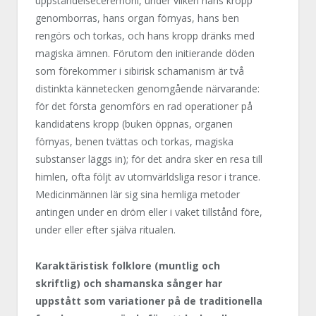
uppståndelseceremoni, under vilken hans kropp
genomborras, hans organ förnyas, hans ben
rengörs och torkas, och hans kropp dränks med
magiska ämnen. Förutom den initierande döden
som förekommer i sibirisk schamanism är två
distinkta kännetecken genomgående närvarande:
för det första genomförs en rad operationer på
kandidatens kropp (buken öppnas, organen
förnyas, benen tvättas och torkas, magiska
substanser läggs in); för det andra sker en resa till
himlen, ofta följt av utomvärldsliga resor i trance.
Medicinmännen lär sig sina hemliga metoder
antingen under en dröm eller i vaket tillstånd före,
under eller efter själva ritualen.
Karaktäristisk folklore (muntlig och
skriftlig) och shamanska sånger har
uppstått som variationer på de traditionella