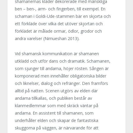
shamanernas kläder dekorerade med mänskliga
ben – ben-, arm- och fingerben, till exempel. En
schaman i Goldi-Ude-stammen bär en skjorta och
ett förkläde över vilka det utöver skjortan och
förklädet är målade ormar, ödlor, grodor och
andra varelser (Nimueshan 2013).
Vid shamansk kommunikation är shamanen
utklädd och utför dans och dramatik. Schamanen,
som sjunger till andarna, höjer rösten. Sången är
komponerad men innehåller obligatoriska bilder
och liknelser, dialog och refränger. Den framförs
alltid på natten. Scenen utgörs av elden där
andarna tillkallas, och publiken består av
klanmedlemmar som med skräck väntar på
andarna. En assistent till shamanen, som
underhåller elden och skapar de fantastiska
skuggorna på väggen, är närvarande för att