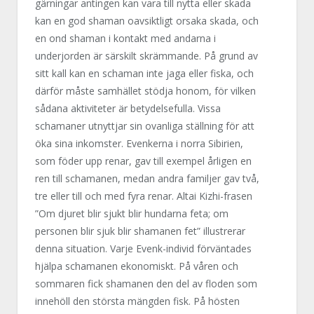
gärningar antingen kan vara till nytta eller skada
kan en god shaman oavsiktligt orsaka skada, och
en ond shaman i kontakt med andarna i
underjorden är särskilt skrämmande. På grund av
sitt kall kan en schaman inte jaga eller fiska, och
därför måste samhället stödja honom, för vilken
sådana aktiviteter är betydelsefulla. Vissa
schamaner utnyttjar sin ovanliga ställning för att
öka sina inkomster. Evenkerna i norra Sibirien,
som föder upp renar, gav till exempel årligen en
ren till schamanen, medan andra familjer gav två,
tre eller till och med fyra renar. Altai Kizhi-frasen
”Om djuret blir sjukt blir hundarna feta; om
personen blir sjuk blir shamanen fet” illustrerar
denna situation. Varje Evenk-individ förväntades
hjälpa schamanen ekonomiskt. På våren och
sommaren fick shamanen den del av floden som
innehöll den största mängden fisk. På hösten