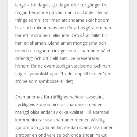
länge – tre dagar, sju dagar eller tre gånger tre
dagar, beroende på vad man tror. Under denna
”långa sömn” tror man att andarna skär honom i
bitar och räknar hans ben för att avgöra om han
har ett ”extra ben” eller inte. Om så är fallet blir
han en shaman. Bland annat mongolerna och
manchu-tunguerna inviger sina schamaner på ett
offentligt och officiellt sätt. De presenterar
honom för de övernaturliga varelserna, och han
stiger symboliskt upp i ”trädet upp till himlen” (en
stolpe som symboliserar det).
Shamanernas förträfflighet varierar avsevärt.
Lyckligtvis kommunicerar shamaner med en
mängd olika andar av olika kvalitet. Till exempel
kommunicerar vita shamaner med en välvillig
gudom och goda andar, medan svarta shamaner
anropar en ond varelse och onda andar. Yakut