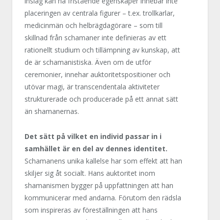
inslag kan ha fristående egenskaper innebär inte
placeringen av centrala figurer – t.ex. trollkarlar,
medicinmän och helbrägdagörare – som till
skillnad från schamaner inte definieras av ett
rationellt studium och tillämpning av kunskap, att
de är schamanistiska. Även om de utför
ceremonier, innehar auktoritetspositioner och
utövar magi, är transcendentala aktiviteter
strukturerade och producerade på ett annat sätt
än shamanernas.
Det sätt på vilket en individ passar in i
samhället är en del av dennes identitet.
Schamanens unika kallelse har som effekt att han
skiljer sig åt socialt. Hans auktoritet inom
shamanismen bygger på uppfattningen att han
kommunicerar med andarna. Förutom den rädsla
som inspireras av föreställningen att hans