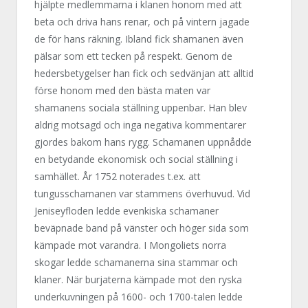
hjälpte medlemmarna i klanen honom med att
beta och driva hans renar, och på vintern jagade
de för hans räkning. Ibland fick shamanen även
pälsar som ett tecken på respekt. Genom de
hedersbetygelser han fick och sedvänjan att alltid
förse honom med den bästa maten var
shamanens sociala ställning uppenbar. Han blev
aldrig motsagd och inga negativa kommentarer
gjordes bakom hans rygg. Schamanen uppnådde
en betydande ekonomisk och social ställning i
samhället. År 1752 noterades t.ex. att
tungusschamanen var stammens överhuvud. Vid
Jeniseyfloden ledde evenkiska schamaner
beväpnade band på vänster och höger sida som
kämpade mot varandra. I Mongoliets norra
skogar ledde schamanerna sina stammar och
klaner. När burjaterna kämpade mot den ryska
underkuvningen på 1600- och 1700-talen ledde