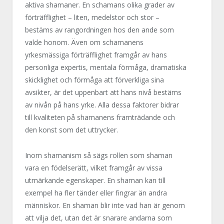
aktiva shamaner. En schamans olika grader av
förträfflighet – liten, medelstor och stor –
bestäms av rangordningen hos den ande som
valde honom. Även om schamanens
yrkesmässiga förträfflighet framgår av hans
personliga expertis, mentala förmåga, dramatiska
skicklighet och förmåga att förverkliga sina
avsikter, är det uppenbart att hans nivå bestäms
av nivån på hans yrke. Alla dessa faktorer bidrar
till kvaliteten på shamanens framträdande och
den konst som det uttrycker.
Inom shamanism så sägs rollen som shaman
vara en födelserätt, vilket framgår av vissa
utmärkande egenskaper. En shaman kan till
exempel ha fler tänder eller fingrar än andra
människor. En shaman blir inte vad han är genom
att vilja det, utan det är snarare andarna som