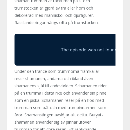
shamantrumman är täckt med päls, och
trumstocken är gjord av trä eller horn och
dekorerad med människo- och djurfigurer.
Rasslande ringar hängs ofta på trumstocken.
Under den trance som trummorna framkallar
reser shamanen, andarna och ibland även
shamanens själ till andevärlden. Schamanen rider
på en trumma i detta rike och använder sin pinne
som en piska. Schamanen reser på en flod med
trumman som båt och med trumpinnarmen som
åror. Shamansången avslöjar allt detta. Buryat-
shamanen använder sig av pinnar utöver
trumman för att göra resan. Ett renliknande