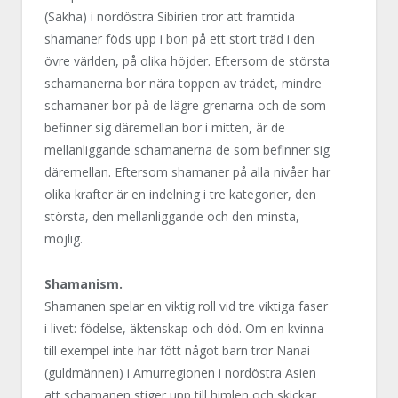
(Sakha) i nordöstra Sibirien tror att framtida
shamaner föds upp i bon på ett stort träd i den
övre världen, på olika höjder. Eftersom de största
schamanerna bor nära toppen av trädet, mindre
schamaner bor på de lägre grenarna och de som
befinner sig däremellan bor i mitten, är de
mellanliggande schamanerna de som befinner sig
däremellan. Eftersom shamaner på alla nivåer har
olika krafter är en indelning i tre kategorier, den
största, den mellanliggande och den minsta,
möjlig.
Shamanism.
Shamanen spelar en viktig roll vid tre viktiga faser
i livet: födelse, äktenskap och död. Om en kvinna
till exempel inte har fött något barn tror Nanai
(guldmännen) i Amurregionen i nordöstra Asien
att schamanen stiger upp till himlen och skickar