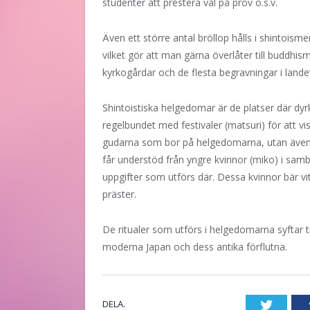
studenter att prestera väl på prov o.s.v.
Även ett större antal bröllop hålls i shintoism
vilket gör att man gärna överlåter till buddhis
kyrkogårdar och de flesta begravningar i lande
Shintoistiska helgedomar är de platser där dy
regelbundet med festivaler (matsuri) för att v
gudarna som bor på helgedomarna, utan även sh
får understöd från yngre kvinnor (miko) i sa
uppgifter som utförs där. Dessa kvinnor bär vit
präster.
De ritualer som utförs i helgedomarna syftar ti
moderna Japan och dess antika förflutna.
DELA.
Twitte