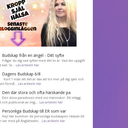
Budskap från en ängel - Ditt syfte
Frågar du dig vad syftet med ditt liv är. Vad din uppgift
tt kall. Sv…
Läs artikeln här
Dagens Budskap 6/8
Kort 1 visar att det är dax att tro mer på dig själv och
gen förmå…
Läs artikeln här
Den där stora och ofta härskande pa
Den stora paradoxen med oss människor. Ett inlägg
et och publicerat av mig,…
Läs artikeln här
Personliga Budskap till ER som var
Hej! Här kommer de personliga budskapen riktade till
m var med på Änglahealin…
Läs artikeln här