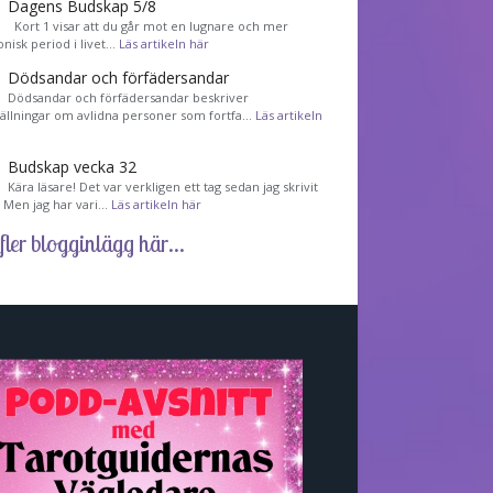
Dagens Budskap 5/8
Kort 1 visar att du går mot en lugnare och mer
nisk period i livet…
Läs artikeln här
Dödsandar och förfädersandar
Dödsandar och förfädersandar beskriver
tällningar om avlidna personer som fortfa…
Läs artikeln
Budskap vecka 32
Kära läsare! Det var verkligen ett tag sedan jag skrivit
! Men jag har vari…
Läs artikeln här
fler blogginlägg här...