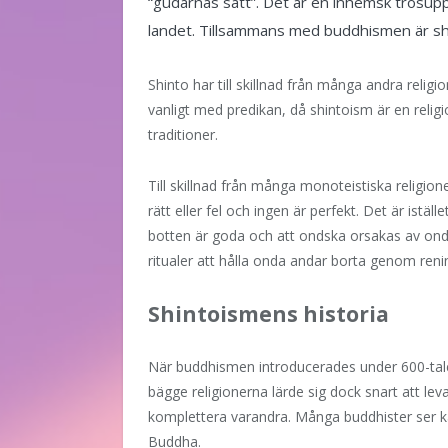
“gudarnas sätt”. Det är en inhemsk trosupp
landet. Tillsammans med buddhismen är shin
Shinto har till skillnad från många andra religio
vanligt med predikan, då shintoism är en relig
traditioner.
Till skillnad från många monoteistiska religione
rätt eller fel och ingen är perfekt. Det är istäl
botten är goda och att ondska orsakas av onda
ritualer att hålla onda andar borta genom renin
Shintoismens historia
När buddhismen introducerades under 600-talet u
bägge religionerna lärde sig dock snart att l
komplettera varandra. Många buddhister ser k
Buddha.