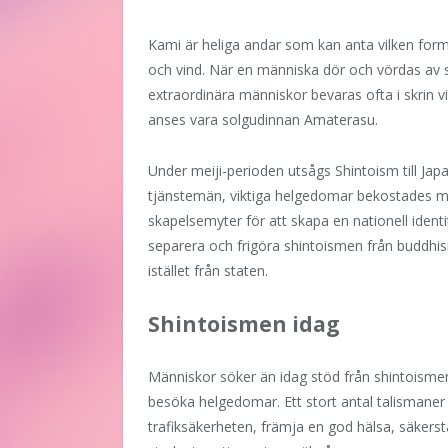
Kami är heliga andar som kan anta vilken form so
och vind. När en människa dör och vördas av si
extraordinära människor bevaras ofta i skrin vi
anses vara solgudinnan Amaterasu.
Under meiji-perioden utsågs Shintoism till Japan
tjänstemän, viktiga helgedomar bekostades 
skapelsemyter för att skapa en nationell iden
separera och frigöra shintoismen från buddhis
istället från staten.
Shintoismen idag
Människor söker än idag stöd från shintoismen
besöka helgedomar. Ett stort antal talismaner
trafiksäkerheten, främja en god hälsa, säkerst