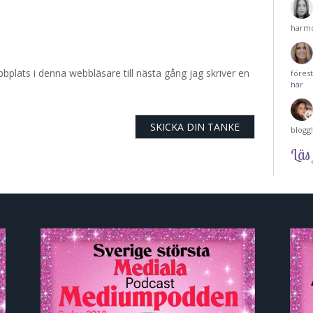
harmo
plats i denna webbläsare till nästa gång jag skriver en
föres
här
blogg
Läs 