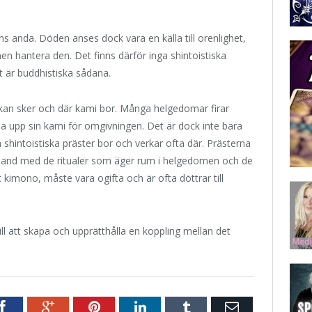
ens anda. Döden anses dock vara en källa till orenlighet,
men hantera den. Det finns därför inga shintoistiska
t är buddhistiska sådana.
rkan sker och där kami bor. Många helgedomar firar
isa upp sin kami för omgivningen. Det är dock inte bara
intoistiska präster bor och verkar ofta där. Prästerna
mband med de ritualer som äger rum i helgedomen och de
 kimono, måste vara ogifta och är ofta döttrar till
ll att skapa och upprätthålla en koppling mellan det
r
Facebook
Google+
Pinterest
LinkedIn
Tumblr
E-