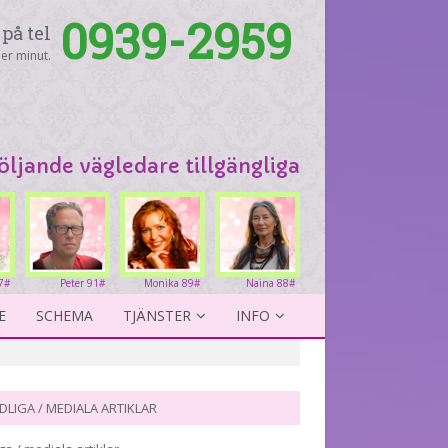
0939-2959
på tel
er minut.
följande vägledare tillgängliga
7#
Peter 91#
Monika 89#
Naina 88#
E
SCHEMA
TJÄNSTER
INFO
DLIGA / MEDIALA ARTIKLAR