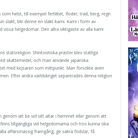
m helst, till exempel fertilitet, floder, träd, berg, regn
n släkt, blir denne en släkt-kami. Kami i form av
d vissa helgedomar. Den allra viktigaste av alla kami
s statsreligion. Shintoistiska präster blev statliga
med skattemedel, och man använde japanska
titet med kejsaren som mittpunkt. Man försökte även
men. Efter andra världskriget separerades denna religion
 genom att be vid sitt altar i hemmet eller genom att
 finns tillgängliga vid helgedomarna och tros kunna öka
älla affärsmässig framgång, ge säkra födslar, få