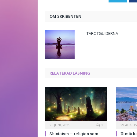
OM SKRIBENTEN
TAROTGUIDERNA
RELATERAD LÄSNING
25 JUNI, 2025
0
29 AUGUST
Shintoism – religion som
Utmärka