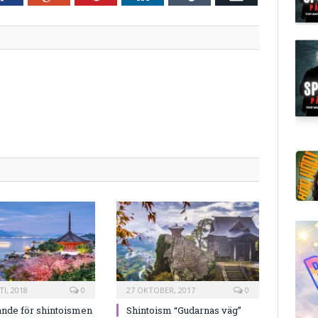
post
I, 2018
0
27 OKTOBER, 2017
0
nde för shintoismen
Shintoism “Gudarnas väg”