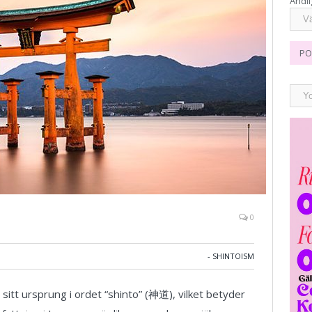
Andli
PO
0
- SHINTOISM
sitt ursprung i ordet “shinto” (神道), vilket betyder