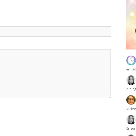
är. Di
din e
skriv
Er so