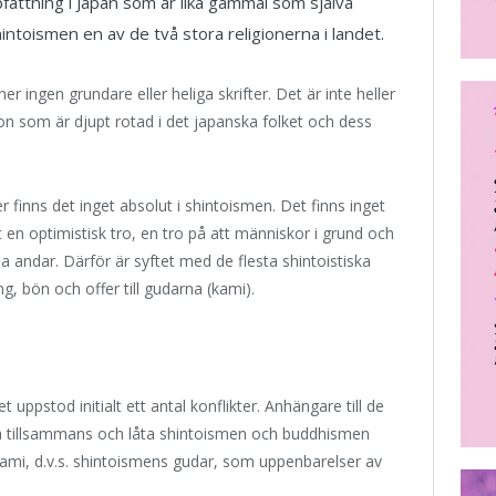
fattning i Japan som är lika gammal som själva
toismen en av de två stora religionerna i landet.
ner ingen grundare eller heliga skrifter. Det är inte heller
ion som är djupt rotad i det japanska folket och dess
r finns det inget absolut i shintoismen. Det finns inget
let en optimistisk tro, en tro på att människor i grund och
 andar. Därför är syftet med de flesta shintoistiska
g, bön och offer till gudarna (kami).
ppstod initialt ett antal konflikter. Anhängare till de
eva tillsammans och låta shintoismen och buddhismen
ami, d.v.s. shintoismens gudar, som uppenbarelser av