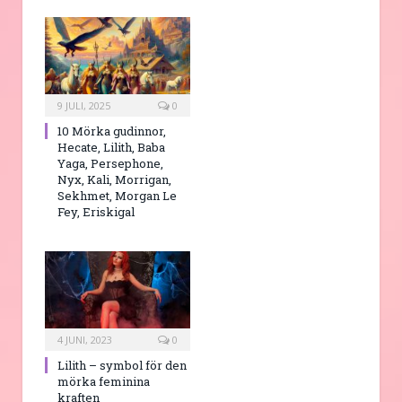
9 JULI, 2025
0
10 Mörka gudinnor,
Hecate, Lilith, Baba
Yaga, Persephone,
Nyx, Kali, Morrigan,
Sekhmet, Morgan Le
Fey, Eriskigal
4 JUNI, 2023
0
Lilith – symbol för den
mörka feminina
kraften