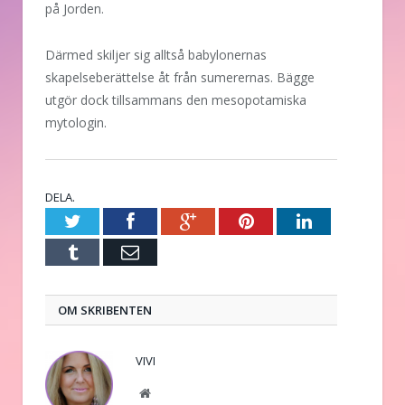
på Jorden.
Därmed skiljer sig alltså babylonernas
skapelseberättelse åt från sumerernas. Bägge
utgör dock tillsammans den mesopotamiska
mytologin.
DELA.
Twitter
Facebook
Google+
Pinterest
LinkedIn
Tumblr
E-
post
OM SKRIBENTEN
VIVI
Website