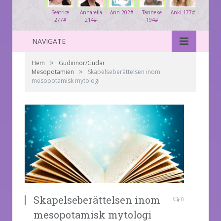
Beatrice
Annarella
Ann 202#
Tanneke
Anki 177#
277#
214#
194#
NAVIGATE
»
Hem
Gudinnor/Gudar
»
Mesopotamien
Skapelseberättelsen inom
mesopotamisk mytologi
Skapelseberättelsen inom
0
mesopotamisk mytologi