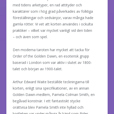
med tidens arketyper, en rad attityder och
karaktärer som i hög grad påverkades av folkliga
föreställningar och sedvänjor, varav många hade
gamla rötter. Vi vet att korten användes i ockulta
praktiker – vilket var mycket vanligt vid den tiden
– och även som spel.
Den moderna taroten har mycket att tacka för
Order of the Golden Dawn, en esoterisk grupp
baserad i London som var aktiv i slutet av 1800-
talet och början av 1900-talet.
Arthur Edward Waite beställde teckningarna till
korten, enligt sina specifikationer, av en annan
Golden Dawn-medlem, Pamela Colman Smith, en
begåvad konstnär. I ett fantastiskt stycke
orättvisa blev Pamela Smith inte hyllad och
kortleken var under många år känd som Rider-