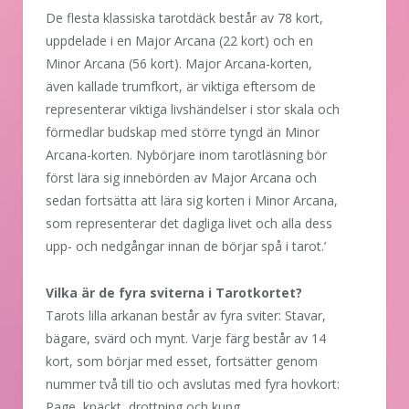
De flesta klassiska tarotdäck består av 78 kort,
uppdelade i en Major Arcana (22 kort) och en
Minor Arcana (56 kort). Major Arcana-korten,
även kallade trumfkort, är viktiga eftersom de
representerar viktiga livshändelser i stor skala och
förmedlar budskap med större tyngd än Minor
Arcana-korten. Nybörjare inom tarotläsning bör
först lära sig innebörden av Major Arcana och
sedan fortsätta att lära sig korten i Minor Arcana,
som representerar det dagliga livet och alla dess
upp- och nedgångar innan de börjar spå i tarot.’
Vilka är de fyra sviterna i Tarotkortet?
Tarots lilla arkanan består av fyra sviter: Stavar,
bägare, svärd och mynt. Varje färg består av 14
kort, som börjar med esset, fortsätter genom
nummer två till tio och avslutas med fyra hovkort:
Page, knäckt, drottning och kung.