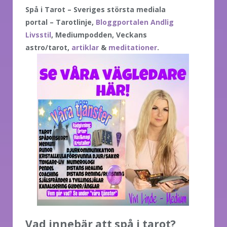
Spå i Tarot – Sveriges största mediala
portal – Tarotlinje,
Bloggportalen Andlig
Livsstil
, Mediumpodden, Veckans
astro/tarot,
artiklar
&
meditationer
.
Vad innebär att spå i tarot?