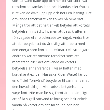
som är vänd både upp och ner på rätt sida. När
tarotkorten samlas ihop och blandas eller flyttas
runt kan de dyka upp upp och ner i en läsning. Det
omvända tarotkortet kan tolkas på olika sätt.
Många tror att det helt enkelt betyder att kortets
betydelse finns i ditt liv, men att dess krafter är
försvagade eller blockerade av något. Andra tror
att det betyder att du är ovillig att arbeta med
den energi som kortet betecknar. Och ytterligare
andra tolkar ett omvänt tarotkort som att
motsatsen eller det omvända av kortets
betydelse är närvarande. I vissa häften med
kortlekar (t.ex. den klassiska Rider-Waite) får du
en officiell ”omvänd” betydelse tillsammans med
den huvudsakliga divinatoriska betydelsen av
varje kort. När man lär sig Tarot är det lämpligt
att hålla sig till rättvänd tolkning och helt enkelt
vända på kortet om det faller upp och ner,