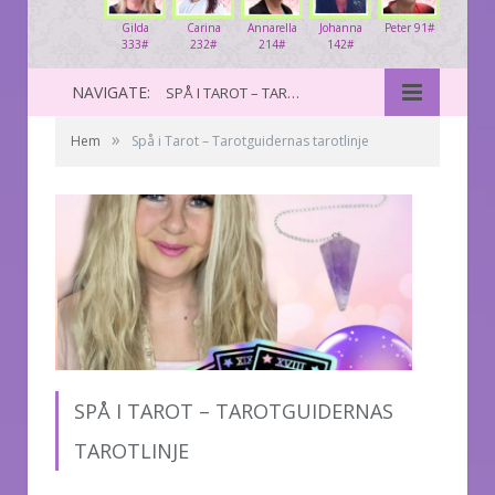
Gilda
Carina
Annarella
Johanna
Peter 91#
333#
232#
214#
142#
NAVIGATE:
SPÅ I TAROT – TAROTGUIDERNAS TAROTLINJE
»
Hem
Spå i Tarot – Tarotguidernas tarotlinje
SPÅ I TAROT – TAROTGUIDERNAS
TAROTLINJE