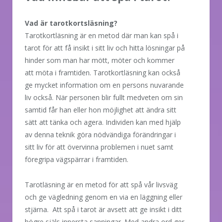
Vad är tarotkortsläsning?
Tarotkortläsning är en metod där man kan spå i
tarot för att få insikt i sitt liv och hitta lösningar på
hinder som man har mött, möter och kommer
att möta i framtiden. Tarotkortläsning kan också
ge mycket information om en persons nuvarande
liv också. När personen blir fullt medveten om sin
samtid får han eller hon möjlighet att ändra sitt
sätt att tänka och agera. Individen kan med hjälp
av denna teknik göra nödvändiga förändringar i
sitt liv för att övervinna problemen i nuet samt
föregripa vägspärrar i framtiden.
Tarotläsning är en metod för att spå vår livsväg
och ge vägledning genom en via en läggning eller
stjärna. Att spå i tarot är avsett att ge insikt i ditt
högre själs innersta sanningar. Med andra ord ger