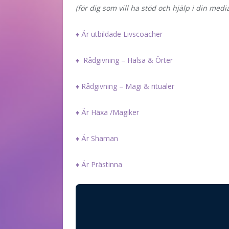
(för dig som vill ha stöd och hjälp i din medi
♦ Är utbildade Livscoacher
♦ Rådgivning – Hälsa & Örter
♦ Rådgivning – Magi & ritualer
♦ Är Häxa /Magiker
♦ Är Shaman
♦ Är Prästinna