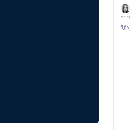
din e
Läs 