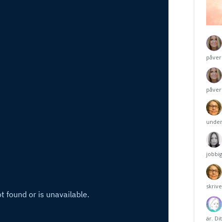
påver
påver
under
jobbi
skriv
är. Di