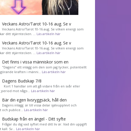
Veckans Astro/Tarot 10-16 aug. Se v
Veckans Astro/Tarot 10-16 aug. Se vilken energi som
kar ditt stjärntecken. …
Läs artikeln här
Veckans Astro/Tarot 10-16 aug. Se v
Veckans Astro/Tarot 10-16 aug. Se vilken energi som
kar ditt stjärntecken. …
Läs artikeln här
Det finns i vissa människor som en
"Dagens" ett inlägg om den som jag tycker, potentiellt
görande kraften i männi…
Läs artikeln här
Dagens Budskap 7/8
Kort 1 handlar om att gå vidare från en svår eller
g period mot någo…
Läs artikeln här
Bär din egen livsryggsäck, håll den
Dagens inlägg är till vissa delar självupplevt och
et och publice…
Läs artikeln här
Budskap från en ängel - Ditt syfte
Frågar du dig vad syftet med ditt liv är. Vad din uppgift
tt kall. Sv…
Läs artikeln här