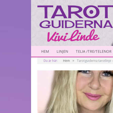
HEM
LINJEN
TELIA /TRE/TELENOR
»
Du är här:
Hem
Tarotguiderna tarotlinje