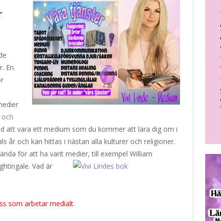
r
de
r. En
ör
medier
 och
d att vara ett medium som du kommer att lära dig om i
als år och kan hittas i nästan alla kulturer och religioner.
nda för att ha varit medier, till exempel
William
htingale. Vad är
ss som arbetar medialt.