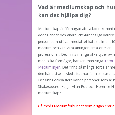
Vad är mediumskap och hu
kan det hjälpa dig?
Mediumskap är förmågan att ta kontakt med 
dödas andar och andra icke-kroppsliga varelse
person som utövar medialitet kallas allmänt f
medium och kan vara antingen amatör eller
professionell. Det finns många olika typer av 
med olika förmågor, här kan man ringa
Tarot-
Mediumlinjen.
Det finns så många fördelar me
den här artikeln. Medialitet har funnits i tusent
Det finns också flera kända personer som är kä
Shakespeare, Edgar Allan Poe och Florence Nig
mediumskap?
Gå med i
Mediumförbundet
som origanierar o