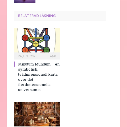
RELATERAD LÄSNING
24 JUNI, 2026
0
Minutum Mundum – en
symbolisk,
tvådimensionell karta
över det
flerdimensionella
universumet