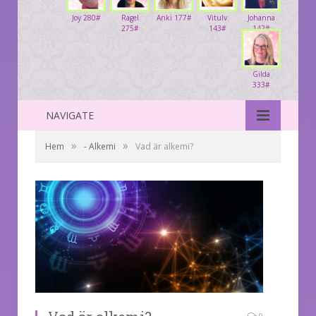
Joy 280#
Ragel
Anki 177#
Vitulv
Johanna
275#
143#
142#
Gilda
333#
NAVIGATE
»
»
Hem
- Alkemi
Vad är alkemi?
0