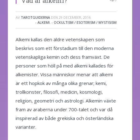
Vad är alkemi?
AV
TAROTGUIDERNA
DEN
29 DECEMBER, 2016
- ALKEMI
,
- OCKULTISM / ESOTERISM / MYSTISISM
Alkemi kallas den äldre vetenskapen som
beskrivs som ett förstadium till den moderna
vetenskapliga kemin och dess framväxt. De
personer som höll på med alkemi kallades för
alkemister. Vissa människor menar att alkemi
är ett hopkok av många olika grenar; kemi,
trollkonster, filosofi, medicin, kosmologi,
religion, geometri och astrologi. Alkemin växte
fram av araberna under 700-talet och var då
inspirerad av både grekiska och österländska
varianter.