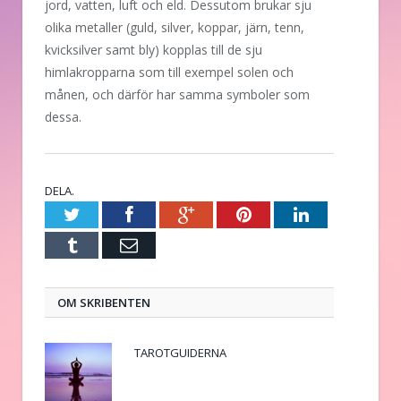
jord, vatten, luft och eld. Dessutom brukar sju
olika metaller (guld, silver, koppar, järn, tenn,
kvicksilver samt bly) kopplas till de sju
himlakropparna som till exempel solen och
månen, och därför har samma symboler som
dessa.
DELA.
Twitter
Facebook
Google+
Pinterest
LinkedIn
Tumblr
E-
post
OM SKRIBENTEN
TAROTGUIDERNA