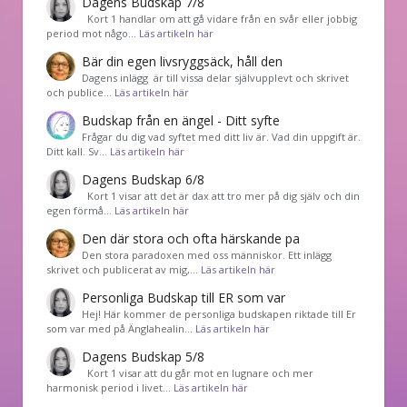
Dagens Budskap 7/8
Kort 1 handlar om att gå vidare från en svår eller jobbig
period mot någo…
Läs artikeln här
Bär din egen livsryggsäck, håll den
Dagens inlägg är till vissa delar självupplevt och skrivet
och publice…
Läs artikeln här
Budskap från en ängel - Ditt syfte
Frågar du dig vad syftet med ditt liv är. Vad din uppgift är.
Ditt kall. Sv…
Läs artikeln här
Dagens Budskap 6/8
Kort 1 visar att det är dax att tro mer på dig själv och din
egen förmå…
Läs artikeln här
Den där stora och ofta härskande pa
Den stora paradoxen med oss människor. Ett inlägg
skrivet och publicerat av mig,…
Läs artikeln här
Personliga Budskap till ER som var
Hej! Här kommer de personliga budskapen riktade till Er
som var med på Änglahealin…
Läs artikeln här
Dagens Budskap 5/8
Kort 1 visar att du går mot en lugnare och mer
harmonisk period i livet…
Läs artikeln här