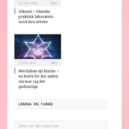
10 JUNI, 2026
0
Alkemi – blandar
praktisk laboration
med inre arbete
2 JUNI, 2026
0
Merkabas sju himlar –
en karta för hur själen
närmar sig det
gudomliga
LÄMNA EN TANKE