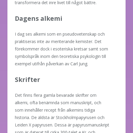
transformera det inre livet till något bättre.
Dagens alkemi
I dag ses alkemi som en pseudovetenskap och
praktiseras inte av meriterande kemister. Det
förekommer dock i esoteriska kretsar samt som
symbolspråk inom den teoretiska psykologin till
exempel utifrån påverkan av Carl Jung.
Skrifter
Det finns flera gamla bevarade skrifter om
alkemi, ofta benämnda som manuskript, och
som innehåller recept från alkemins tidiga
historia. De äldsta är Stockholmpapyrusen och
Leiden X papyrusen. Dessa är papyrusmanuskript
som är daterat till cirka 300-talet e.Kr. och