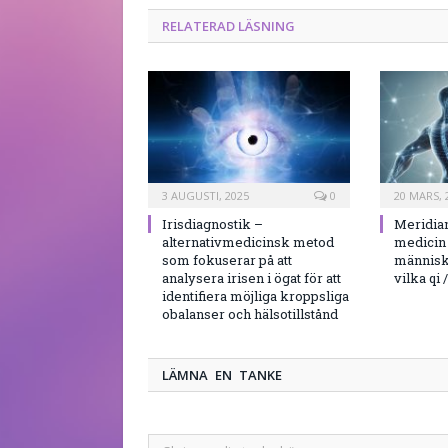
RELATERAD LÄSNING
3 AUGUSTI, 2025
0
20 MARS, 
Irisdiagnostik –
Meridia
alternativmedicinsk metod
medicin 
som fokuserar på att
männis
analysera irisen i ögat för att
vilka qi 
identifiera möjliga kroppsliga
obalanser och hälsotillstånd
LÄMNA EN TANKE