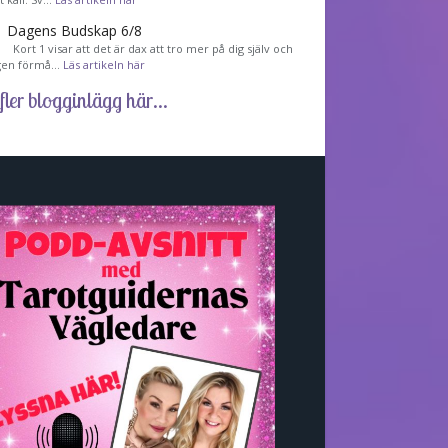
Dagens Budskap 6/8
Kort 1 visar att det är dax att tro mer på dig själv och
gen förmå…
Läs artikeln här
fler blogginlägg här...