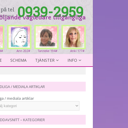
0939-2959
på tel
er minut.
följande vägledare tillgängliga
4#
Ann 202#
Tanneke 194#
Anki 177#
E
SCHEMA
TJÄNSTER
INFO
DLIGA / MEDIALA ARTIKLAR
ga / mediala artiklar
DDAVSNITT – KATEGORIER