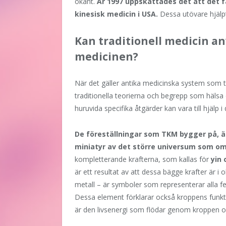
okänt.
År 1997 uppskattades det att det f
kinesisk medicin i USA.
Dessa utövare hjälpt
Kan traditionell medicin 
medicinen?
När det gäller antika medicinska system som ti
traditionella teorierna och begrepp som hälsa
huruvida specifika åtgärder kan vara till hjäl
De föreställningar som TKM bygger på, ä
miniatyr av det större universum som om
kompletterande krafterna, som kallas för
yin
är ett resultat av att dessa bägge krafter är i
metall – är symboler som representerar alla fe
Dessa element förklarar också kroppens funkt
är den livsenergi som flödar genom kroppen och 