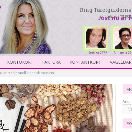
Ring Tarotguiderna 
Samtalspris 19:90 p
Just nu är 
Beatrice 277#
Annarella 21
KONTOKORT
FAKTURA
KONTANTKORT
VÄGLEDAR
d är traditionell kinesisk medicin?
AN
Andli
PO