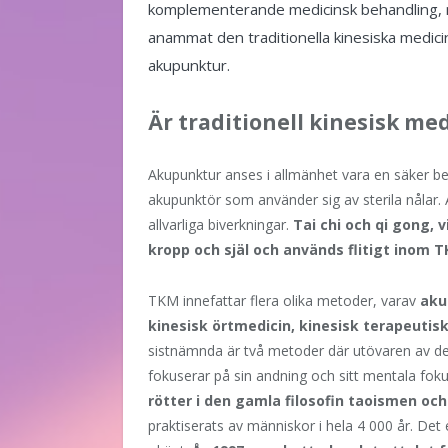
komplementerande medicinsk behandling, 
anammat den traditionella kinesiska medicin
akupunktur.
Är traditionell kinesisk me
Akupunktur anses i allmänhet vara en säker b
akupunktör som använder sig av sterila nålar. 
allvarliga biverkningar.
Tai chi och qi gong,
kropp och själ och används flitigt inom 
TKM innefattar flera olika metoder, varav
aku
kinesisk örtmedicin, kinesisk terapeutis
sistnämnda är två metoder där utövaren av dess
fokuserar på sin andning och sitt mentala foku
rötter i den gamla filosofin taoismen och 
praktiserats av människor i hela 4 000 år. De