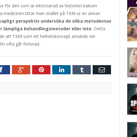
se för den som är intresserad av historien bakom
na medicinen tittar man istället på TKM ur en annan
skapligt perspektiv undersöka de olika metodernas
 lämpliga behandlingsmetoder eller inte.
Detta
re än att TKM som ett helhetskoncept används vid
ofin ofta går förlorad.
r
Facebook
Google+
Pinterest
LinkedIn
Tumblr
E-
post