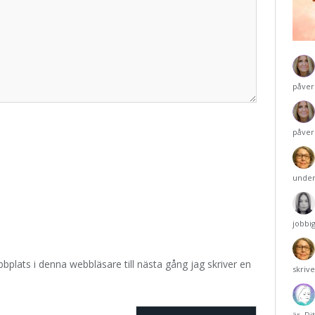
påver
påver
under
jobbi
plats i denna webbläsare till nästa gång jag skriver en
skriv
är. Di