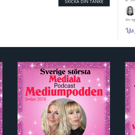
din e
Läs 