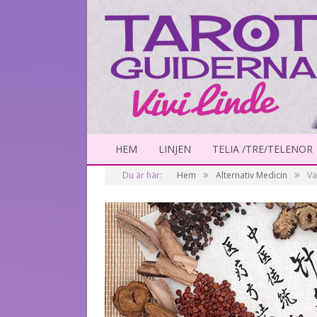
HEM
LINJEN
TELIA /TRE/TELENOR
»
»
Du är här:
Hem
Alternativ Medicin
Va