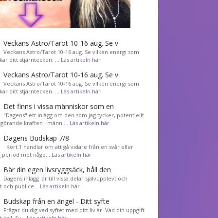
Veckans Astro/Tarot 10-16 aug. Se v
Veckans Astro/Tarot 10-16 aug. Se vilken energi som
kar ditt stjärntecken. …
Läs artikeln här
Veckans Astro/Tarot 10-16 aug. Se v
Veckans Astro/Tarot 10-16 aug. Se vilken energi som
kar ditt stjärntecken. …
Läs artikeln här
Det finns i vissa människor som en
"Dagens" ett inlägg om den som jag tycker, potentiellt
görande kraften i männi…
Läs artikeln här
Dagens Budskap 7/8
Kort 1 handlar om att gå vidare från en svår eller
g period mot någo…
Läs artikeln här
Bär din egen livsryggsäck, håll den
Dagens inlägg är till vissa delar självupplevt och
et och publice…
Läs artikeln här
Budskap från en ängel - Ditt syfte
Frågar du dig vad syftet med ditt liv är. Vad din uppgift
tt kall. Sv…
Läs artikeln här