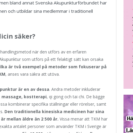
men bland annat Svenska Akupunkturförbundet har
en och utbildar sina medlemmar i traditionell
dicin säker?
ehandlingsmetod när den utförs av en erfaren
Akupunktur som utförs på ett felaktigt sätt kan orsaka
 vilka är två exempel på metoder som fokuserar på
TKM
, anses vara säkra att utöva.
punktur är en av dessa
. Andra metoder inkluderar
k massage, kostterapi
, qi gong och tai chi. De bägge
a kombinerar specifika ställningar eller rörelser, samt
s.
Den traditionella kinesiska medicinen har sina
är mellan äldre än 2 500 år.
Vissa menar att TKM har
t exakta antalet personer som använder TKM i Sverige är