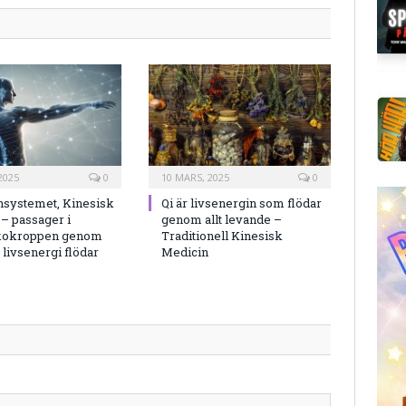
2025
0
10 MARS, 2025
0
nsystemet, Kinesisk
Qi är livsenergin som flödar
– passager i
genom allt levande –
kokroppen genom
Traditionell Kinesisk
/ livsenergi flödar
Medicin