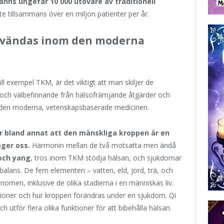
anns ungefär 10 000 utövare av traditionell
e tillsammans över en miljon patienter per år.
användas inom den moderna
ll exempel TKM, är det viktigt att man skiljer de
 och välbefinnande från hälsofrämjande åtgärder och
p i den moderna, vetenskapsbaserade medicinen.
r bland annat att den mänskliga kroppen är en
ger oss.
Harmonin mellan de två motsatta men ändå
 och yang
, tros inom TKM stödja hälsan, och sjukdomar
 obalans. De fem elementen – vatten, eld, jord, trä, och
nomen, inklusive de olika stadierna i en människas liv.
ioner och hur kroppen förändras under en sjukdom. Qi
utför flera olika funktioner för att bibehålla hälsan.