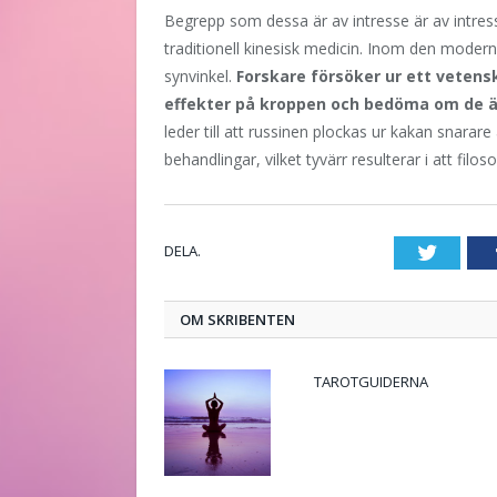
Begrepp som dessa är av intresse är av intres
traditionell kinesisk medicin. Inom den moder
synvinkel.
Forskare försöker ur ett veten
effekter på kroppen och bedöma om de är
leder till att russinen plockas ur kakan snara
behandlingar, vilket tyvärr resulterar i att filos
DELA.
Twitte
OM SKRIBENTEN
TAROTGUIDERNA