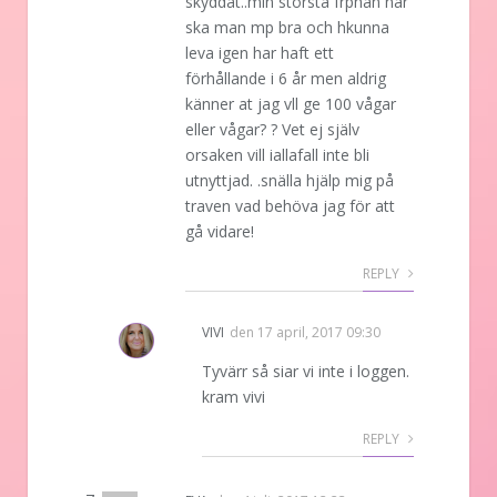
skyddat..min största frphan när
ska man mp bra och hkunna
leva igen har haft ett
förhållande i 6 år men aldrig
känner at jag vll ge 100 vågar
eller vågar? ? Vet ej själv
orsaken vill iallafall inte bli
utnyttjad. .snälla hjälp mig på
traven vad behöva jag för att
gå vidare!
REPLY
VIVI
den
17 april, 2017 09:30
Tyvärr så siar vi inte i loggen.
kram vivi
REPLY