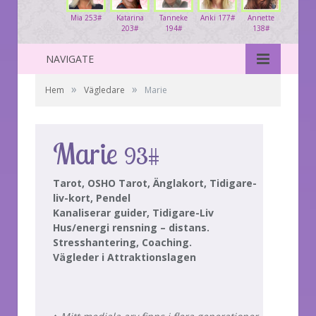
Mia 253#
Katarina
Tanneke
Anki 177#
Annette
203#
194#
138#
NAVIGATE
»
»
Hem
Vägledare
Marie
Marie
93#
Tarot, OSHO Tarot, Änglakort, Tidigare-
liv-kort, Pendel
Kanaliserar guider, Tidigare-Liv
Hus/energi rensning – distans.
Stresshantering, Coaching.
Vägleder i Attraktionslagen