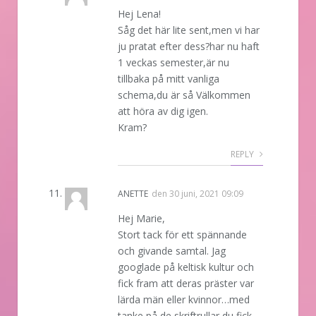
Hej Lena!
Såg det här lite sent,men vi har
ju pratat efter dess?har nu haft
1 veckas semester,är nu
tillbaka på mitt vanliga
schema,du är så Välkommen
att höra av dig igen.
Kram?
REPLY
ANETTE
den
30 juni, 2021 09:09
Hej Marie,
Stort tack för ett spännande
och givande samtal. Jag
googlade på keltisk kultur och
fick fram att deras präster var
lärda män eller kvinnor…med
tanke på de skriftrullar du fick