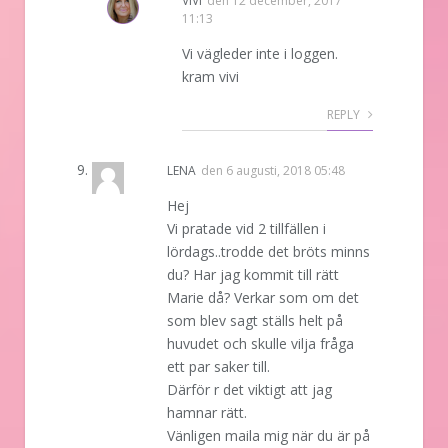
VIVI
den
12 december, 2017
11:13
Vi vägleder inte i loggen.
kram vivi
REPLY
LENA
den
6 augusti, 2018 05:48
Hej
Vi pratade vid 2 tillfällen i
lördags..trodde det bröts minns
du? Har jag kommit till rätt
Marie då? Verkar som om det
som blev sagt ställs helt på
huvudet och skulle vilja fråga
ett par saker till.
Därför r det viktigt att jag
hamnar rätt.
Vänligen maila mig när du är på