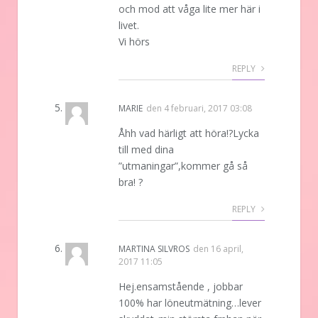
och mod att våga lite mer här i
livet.
Vi hörs
REPLY
MARIE
den
4 februari, 2017 03:08
Åhh vad härligt att höra!?Lycka
till med dina
”utmaningar”,kommer gå så
bra! ?
REPLY
MARTINA SILVROS
den
16 april,
2017 11:05
Hej.ensamstående , jobbar
100% har löneutmätning…lever