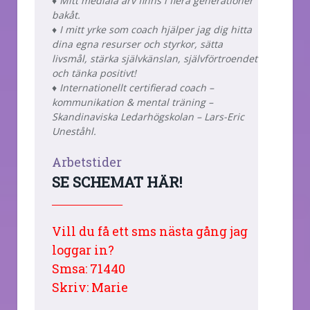
♦ Mitt mediala arv finns i flera generationer
bakåt.
♦ I mitt yrke som coach hjälper jag dig hitta
dina egna resurser och styrkor, sätta
livsmål, stärka självkänslan, självförtroendet
och tänka positivt!
♦ Internationellt certifierad coach –
kommunikation & mental träning –
Skandinaviska Ledarhögskolan – Lars-Eric
Uneståhl.
Arbetstider
SE SCHEMAT HÄR!
_________________
Vill du få ett sms nästa gång jag
loggar in?
Smsa: 71440
Skriv: Marie
______________