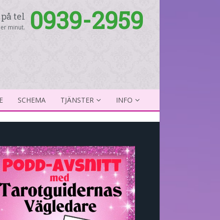
0939-2959
på tel
er minut.
E
SCHEMA
TJÄNSTER
INFO