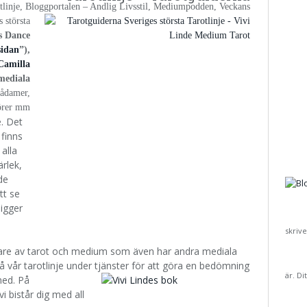
rotlinje, Bloggportalen – Andlig Livsstil, Mediumpodden, Veckans
s största
´s Dance
sidan
”),
Camilla
 mediala
pådamer,
örer mm
e. Det
finns
 alla
ärlek,
de
tt se
ligger
skriv
lkare av tarot och medium som även har andra mediala
 vår tarotlinje under tjänster för att göra en bedömning
är. Di
med. På
i bistår dig med all