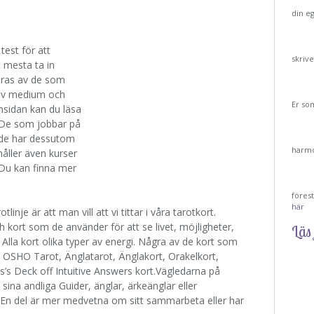
din e
test för att
skriv
 mesta ta in
eras av de som
s av medium och
Er so
msidan kan du läsa
 De som jobbar på
h de har dessutom
harmo
åller även kurser
Du kan finna mer
föres
här
linje är att man vill att vi tittar i våra tarotkort.
 kort som de använder för att se livet, möjligheter,
Läs 
 Alla kort olika typer av energi. Några av de kort som
, OSHO Tarot, Änglatarot, Änglakort, Orakelkort,
s’s Deck off Intuitive Answers kort.Vägledarna på
sina andliga Guider, änglar, ärkeänglar eller
r. En del är mer medvetna om sitt sammarbeta eller har