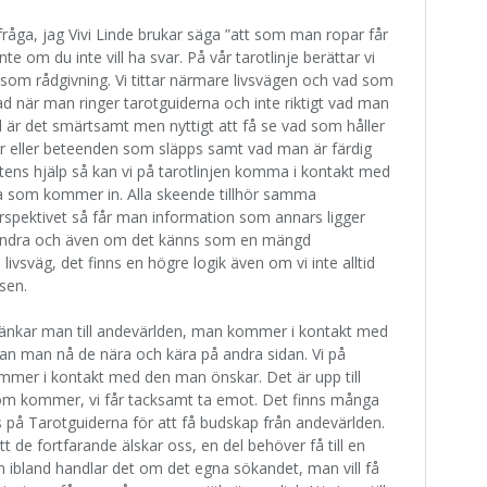
fråga, jag Vivi Linde brukar säga ”att som man ropar får
te om du inte vill ha svar. På vår tarotlinje berättar vi
 som rådgivning. Vi tittar närmare livsvägen och vad som
 när man ringer tarotguiderna och inte riktigt vad man
and är det smärtsamt men nyttigt att få se vad som håller
oner eller beteenden som släpps samt vad man är färdig
rtens hjälp så kan vi på tarotlinjen komma i kontakt med
lka som kommer in. Alla skeende tillhör samma
spektivet så får man information som annars ligger
det andra och även om det känns som en mängd
ivsväg, det finns en högre logik även om vi inte alltid
sen.
länkar man till andevärlden, man kommer i kontakt med
kan man nå de nära och kära på andra sidan. Vi på
kommer i kontakt med den man önskar. Det är upp till
 som kommer, vi får tacksamt ta emot. Det finns många
oss på Tarotguiderna för att få budskap från andevärlden.
tt de fortfarande älskar oss, en del behöver få till en
en ibland handlar det om det egna sökandet, man vill få