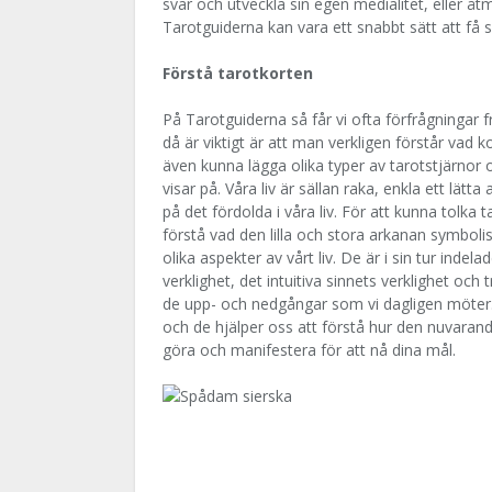
svar och utveckla sin egen medialitet, eller åtm
Tarotguiderna kan vara ett snabbt sätt att få 
Förstå tarotkorten
På Tarotguiderna så får vi ofta förfrågningar f
då är viktigt är att man verkligen förstår va
även kunna lägga olika typer av tarotstjärno
visar på. Våra liv är sällan raka, enkla ett lätta
på det fördolda i våra liv. För att kunna tolka
förstå vad den lilla och stora arkanan symboli
olika aspekter av vårt liv. De är i sin tur inde
verklighet, det intuitiva sinnets verklighet och
de upp- och nedgångar som vi dagligen möter. D
och de hjälper oss att förstå hur den nuvarand
göra och manifestera för att nå dina mål.