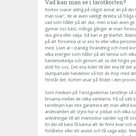
Vad kan man se i tarotkorten?
Korten svarar aldrig på något annat än på din 
man svar”, de är även väldigt direkta så fråga in
vad som håller på att ske, men vi kan även ge
gynnar oss bäst, många gånger är man förvisad
ska göra eller välja. Då kan vi ge klarhet. Ibl
på att försvinna ut ur ens liv eller vilka pers
med. Livet är i ständig förändring och med ko
vilka energier som håller på att lämna och vi
händelsekedja och genom att se det högre per
dold för oss. Det ena leder till det ena till 
slumpartade händelser så hör de ihop med din l
förstår det. Korten visar på flödet i den proces
Som medium på Tarotguidernas tarotlinje så 
broarna mellan de olika världarna. På så sätt 
tarotlinjen kan inte garantera att man alltid 
andevärlden att styra hur vi jobbar och vilka
anledningar till att människor vänder sig till 
En del vill bara få känna att de finns kvar och a
förlåtelse eller ett avslut och få säga adjö. M