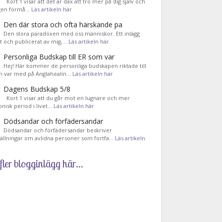
Kort 1 visar att det är dax att tro mer på dig själv och
gen förmå…
Läs artikeln här
Den där stora och ofta härskande pa
Den stora paradoxen med oss människor. Ett inlägg
et och publicerat av mig,…
Läs artikeln här
Personliga Budskap till ER som var
Hej! Här kommer de personliga budskapen riktade till
m var med på Änglahealin…
Läs artikeln här
Dagens Budskap 5/8
Kort 1 visar att du går mot en lugnare och mer
nisk period i livet…
Läs artikeln här
Dödsandar och förfädersandar
Dödsandar och förfädersandar beskriver
tällningar om avlidna personer som fortfa…
Läs artikeln
fler blogginlägg här...