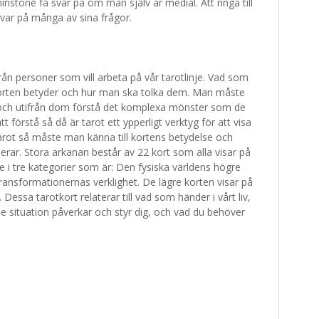
instone få svar på om man själv är medial. Att ringa till
svar på många av sina frågor.
rån personer som vill arbeta på vår tarotlinje. Vad som
d korten betyder och hur man ska tolka dem. Man måste
r och utifrån dom förstå det komplexa mönster som de
 att förstå så då är tarot ett ypperligt verktyg för att visa
 tarot så måste man känna till kortens betydelse och
serar. Stora arkanan består av 22 kort som alla visar på
lade i tre kategorier som är: Den fysiska världens högre
 transformationernas verklighet. De lägre korten visar på
essa tarotkort relaterar till vad som händer i vårt liv,
e situation påverkar och styr dig, och vad du behöver