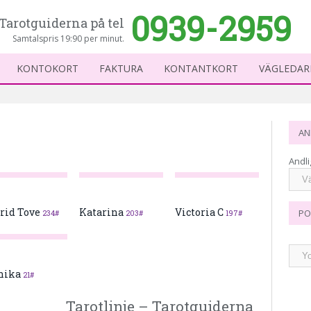
0939-2959
Tarotguiderna på tel
Samtalspris 19:90 per minut.
KONTOKORT
FAKTURA
KONTANTKORT
VÄGLEDAR
AN
Andli
rid Tove
Katarina
Victoria C
PO
234#
203#
197#
nika
21#
Tarotlinje – Tarotguiderna