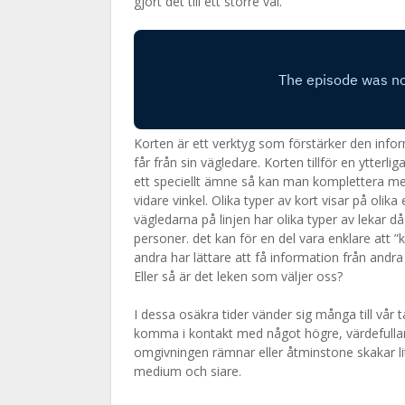
gjort det till ett större val.
Korten är ett verktyg som förstärker den infor
får från sin vägledare. Korten tillför en ytterl
ett speciellt ämne så kan man komplettera med 
vidare vinkel. Olika typer av kort visar på olika
vägledarna på linjen har olika typer av lekar då v
personer. det kan för en del vara enklare att 
andra har lättare att få information från andra l
Eller så är det leken som väljer oss?
I dessa osäkra tider vänder sig många till vår ta
komma i kontakt med något högre, värdefullare,
omgivningen rämnar eller åtminstone skakar lite
medium och siare.