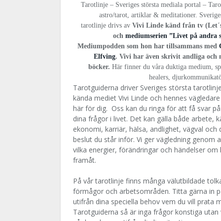
Tarotlinje – Sveriges största mediala portal – Ta
astro/tarot, artiklar & meditationer. Sverige
tarotlinje drivs av
Vivi Linde känd från tv (Let
och
mediumserien ”Livet på andra 
Mediumpodden som hon har tillsammans med
Elfving
. Vivi har även skrivit andliga och
böcker.
Här finner du våra duktiga medium, s
healers, djurkommunikat
Tarotguiderna driver Sveriges största tarotlinj
kända mediet Vivi Linde och hennes vägledare 
här för dig. Oss kan du ringa för att få svar på
dina frågor i livet. Det kan gälla både arbete, k
ekonomi, karriär, hälsa, andlighet, vägval och 
beslut du står inför. Vi ger vägledning genom a
vilka energier, förändringar och händelser om 
framåt.
På vår tarotlinje finns många välutbildade to
förmågor och arbetsområden. Titta gärna in på
utifrån dina speciella behov vem
du vill prata 
Tarotguiderna så är inga frågor konstiga utan v