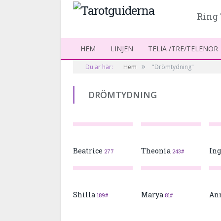
Ring 
HEM
LINJEN
TELIA /TRE/TELENOR
»
Du är här:
Hem
"Drömtydning"
DRÖMTYDNING
Beatrice
Theonia
Ing
277
243#
Shilla
Marya
An
189#
81#