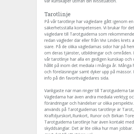
vår kunskaper utifrån din livssituation.
Tarotlinje
På vår tarotlinje har vägledare gått igenom en 
säkerhetsställa kompetensen. Vi brukar för det
vägledare till Tarotguiderna som rekommend
redan vägleder där eller från Vivi Lindes kret
siare. På de olika vägledarnas sidor här på he
om deras tjänster, utbildningar och områden.
vår tarotlinje har alla en gedigen kunskap oc
hållit på inom det mediala i många år. Många h
och föreläsningar samt dyker upp på mässor. 
info på din favoritvägledares sida.
Vanligaste när man ringer till Tarotguiderna tarot
Vägledarna har även andra mediala verktyg och
förändringar och händelser ur olika perspektiv.
används på Tarotguidernas tarotlinje är Tarot
Kraftdjurskort,Runkort, Runor och Birkan Tore
Tarotguiderna tarotlinje har även kontakt med 
skyddsänglar. Det är lite olika hur man jobba