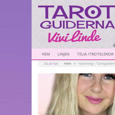
HEM
LINJEN
TELIA /TRE/TELENOR
»
Du är här:
Hem
Husrening – Tarotguidern