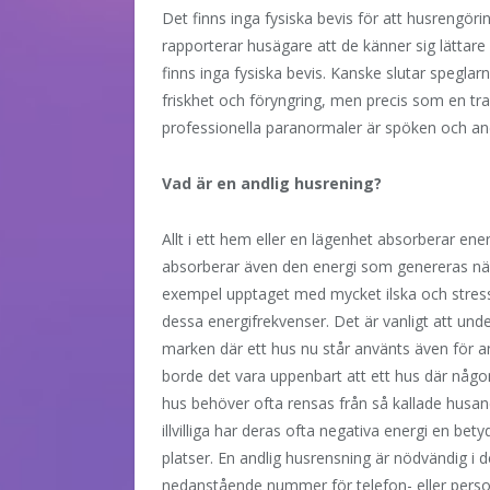
Det finns inga fysiska bevis för att husrengörin
rapporterar husägare att de känner sig lättare
finns inga fysiska bevis. Kanske slutar speglar
friskhet och föryngring, men precis som en tra
professionella paranormaler är spöken och an
Vad är en andlig husrening?
Allt i ett hem eller en lägenhet absorberar ener
absorberar även den energi som genereras när m
exempel upptaget med mycket ilska och stres
dessa energifrekvenser. Det är vanligt att und
marken där ett hus nu står använts även för a
borde det vara uppenbart att ett hus där någon 
hus behöver ofta rensas från så kallade husand
illvilliga har deras ofta negativa energi en b
platser. En andlig husrensning är nödvändig i d
nedanstående nummer för telefon- eller perso