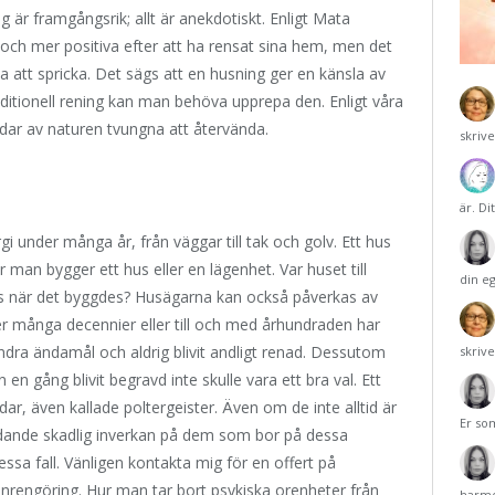
g är framgångsrik; allt är anekdotiskt. Enligt Mata
 och mer positiva efter att ha rensat sina hem, men det
na att spricka. Det sägs att en husning ger en känsla av
ditionell rening kan man behöva upprepa den. Enligt våra
dar av naturen tvungna att återvända.
skriv
är. Di
gi under många år, från väggar till tak och golv. Ett hus
an bygger ett hus eller en lägenhet. Var huset till
din e
s när det byggdes? Husägarna kan också påverkas av
er många decennier eller till och med århundraden har
ndra ändamål och aldrig blivit andligt renad. Dessutom
skriv
en gång blivit begravd inte skulle vara ett bra val. Ett
ar, även kallade poltergeister. Även om de inte alltid är
Er so
etydande skadlig inverkan på dem som bor på dessa
essa fall. Vänligen kontakta mig för en offert på
nrengöring. Hur man tar bort psykiska orenheter från
harmo