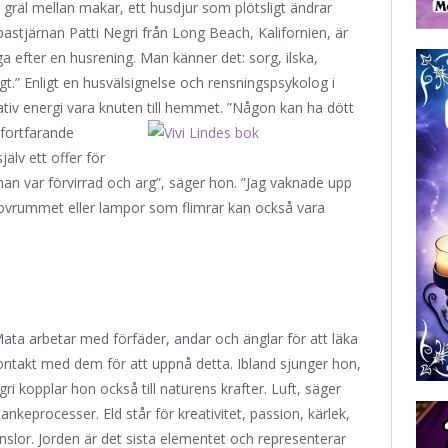
 gräl mellan makar, ett husdjur som plötsligt ändrar
astjärnan Patti Negri från Long Beach, Kalifornien, är
a efter en husrening. Man känner det: sorg, ilska,
gt.” Enligt en husvälsignelse och rensningspsykolog i
iv energi vara knuten till hemmet. ”Någon kan ha dött
fortfarande
älv ett offer för
n var förvirrad och arg”, säger hon. ”Jag vaknade upp
 sovrummet eller lampor som flimrar kan också vara
ata arbetar med förfäder, andar och änglar för att läka
kontakt med dem för att uppnå detta. Ibland sjunger hon,
ri kopplar hon också till naturens krafter. Luft, säger
ankeprocesser. Eld står för kreativitet, passion, kärlek,
slor. Jorden är det sista elementet och representerar