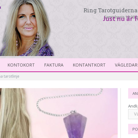
Ring Tarotguiderna 
Samtalspris 19:90 p
Just nu är 
KONTOKORT
FAKTURA
KONTANTKORT
VÄGLEDAR
a tarotlinje
AN
Andli
PO