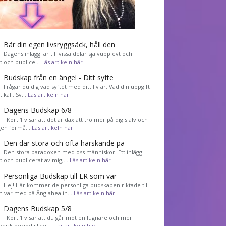
Bär din egen livsryggsäck, håll den
Dagens inlägg är till vissa delar självupplevt och
et och publice…
Läs artikeln här
Budskap från en ängel - Ditt syfte
Frågar du dig vad syftet med ditt liv är. Vad din uppgift
tt kall. Sv…
Läs artikeln här
Dagens Budskap 6/8
Kort 1 visar att det är dax att tro mer på dig själv och
gen förmå…
Läs artikeln här
Den där stora och ofta härskande pa
Den stora paradoxen med oss människor. Ett inlägg
et och publicerat av mig,…
Läs artikeln här
Personliga Budskap till ER som var
Hej! Här kommer de personliga budskapen riktade till
m var med på Änglahealin…
Läs artikeln här
Dagens Budskap 5/8
Kort 1 visar att du går mot en lugnare och mer
nisk period i livet…
Läs artikeln här