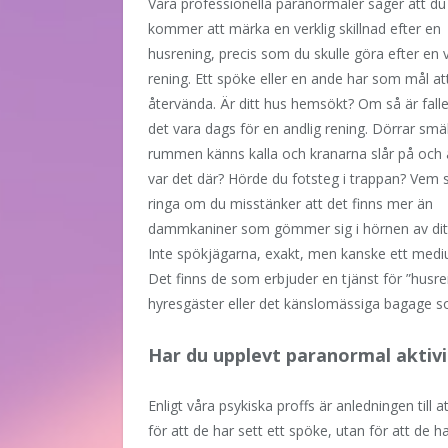
Våra professionella paranormaler säger att du
kommer att märka en verklig skillnad efter en
husrening, precis som du skulle göra efter en 
rening. Ett spöke eller en ande har som mål at
återvända. Är ditt hus hemsökt? Om så är fall
det vara dags för en andlig rening. Dörrar smäl
rummen känns kalla och kranarna slår på och 
var det där? Hörde du fotsteg i trappan? Vem 
ringa om du misstänker att det finns mer än
dammkaniner som gömmer sig i hörnen av di
Inte spökjägarna, exakt, men kanske ett medi
Det finns de som erbjuder en tjänst för ”husr
hyresgäster eller det känslomässiga bagage so
Har du upplevt paranormal aktivi
Enligt våra psykiska proffs är anledningen till a
för att de har sett ett spöke, utan för att de 