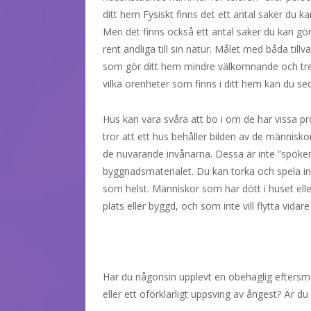
ditt hem Fysiskt finns det ett antal saker du k
Men det finns också ett antal saker du kan gör
rent andliga till sin natur. Målet med båda ti
som gör ditt hem mindre välkomnande och trevli
vilka orenheter som finns i ditt hem kan du se
Hus kan vara svåra att bo i om de har vissa pro
tror att ett hus behåller bilden av de människo
de nuvarande invånarna. Dessa är inte ”spöken”
byggnadsmaterialet. Du kan torka och spela i
som helst. Människor som har dött i huset elle
plats eller byggd, och som inte vill flytta vidare
Har du någonsin upplevt en obehaglig eftersmak
eller ett oförklarligt uppsving av ångest? Är d