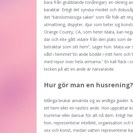
bara från grubblande tonåringar): en ökning av
karaktär. Enligt det synska mediet och dokusåp
det ”känslomässiga saker” som får folk att ring
utmattning, dispyter, djur som beter sig konsti
Orange County, CA, som heter Mata, kan negat
där och inte gått vidare från den plats
som de 
betraktar som sitt hem”, säger hon. Mata var sj
våld i hemmet”En ande bodde i mitt hem och ha
med repor över hela armarna.” En kall fläck i
tecken på att en ande är närvarande.
Hur gör man en husrening?
Många brukar använda sig av andliga guider. M
ett hem eller en rastlös ande. Hon upprättar 
trummar eller dansar för att nå dem. Enligt Neg
hon, representerar intellekt, organisation och t
sex och konst, medan vatten representerar kän