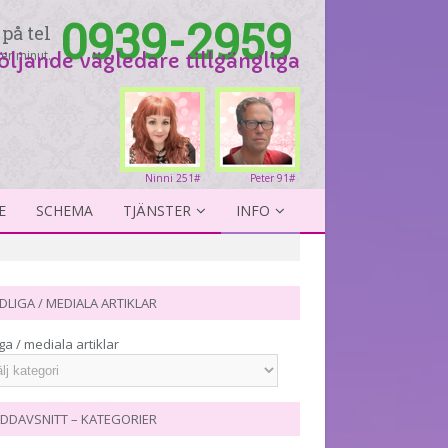
0939-2959
på tel
er minut.
följande vägledare tillgängliga
Ninni 251#
Peter 91#
E
SCHEMA
TJÄNSTER
INFO
DLIGA / MEDIALA ARTIKLAR
ga / mediala artiklar
DDAVSNITT – KATEGORIER