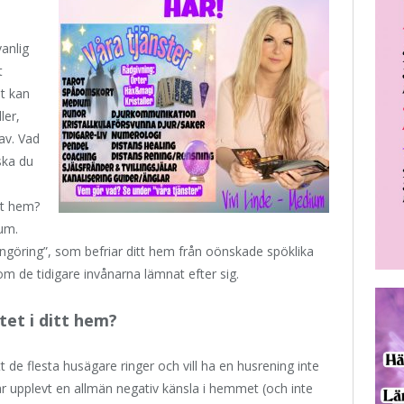
vanlig
t
et kan
ler,
av. Vad
ska du
tt hem?
um.
engöring”, som befriar ditt hem från oönskade spöklika
m de tidigare invånarna lämnat efter sig.
tet i ditt hem?
tt de flesta husägare ringer och vill ha en husrening inte
har upplevt en allmän negativ känsla i hemmet (och inte