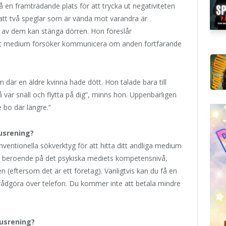
på en framträdande plats för att trycka ut negativiteten
 att två speglar som är vända mot varandra är
n av dem kan stänga dörren. Hon föreslår
iskt medium försöker kommunicera om anden fortfarande
där en äldre kvinna hade dött. Hon talade bara till
 var snäll och flytta på dig”, minns hon. Uppenbarligen
 bo där längre.”
usrening?
ventionella sökverktyg för att hitta ditt andliga medium
ar beroende på det psykiska mediets kompetensnivå,
 (eftersom det är ett företag). Vanligtvis kan du få en
rådgöra över telefon. Du kommer inte att betala mindre
husrening?