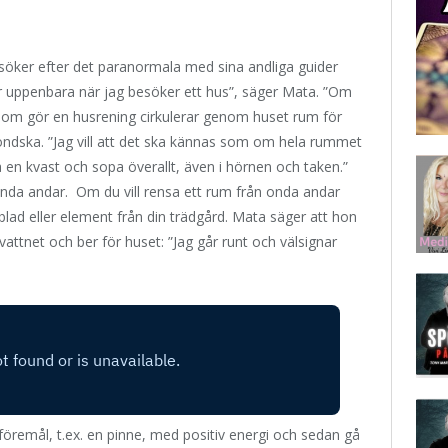
söker efter det paranormala med sina andliga guider
är uppenbara när jag besöker ett hus”, säger Mata. ”Om
som gör en husrening cirkulerar genom huset rum för
 ondska. ”Jag vill att det ska kännas som om hela rummet
a en kvast och sopa överallt, även i hörnen och taken.”
 onda andar. Om du vill rensa ett rum från onda andar
blad eller element från din trädgård. Mata säger att hon
 vattnet och ber för huset: ”Jag går runt och välsignar
 föremål, t.ex. en pinne, med positiv energi och sedan gå