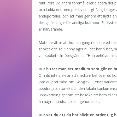
runt, röra vid andra föremål eller placera det 
och ladda det med positiv energi. Negri säger
andeportaler, och att man genom att flytta e
designlösningar för andliga krämpor. Ett fys
är närvarande.
Mata berättar att hon en gång rensade ett hem 
spöket och sa: ”Jenny äger nu det här huset, så
var spöket tillmötesgående. ”Hon behövde inte
Hur hittar man ett medium som gör en h
Om du inte själv är ett medium behöver du kon
(har du hört talas om Google?). Priset varier
uppdragets storlek och den lokala konkurrensen
uppskattning genom att besöka ett hem eller 
än några hundra dollar i genomsnitt.
Hur vet du att du har blivit en ordentlig 