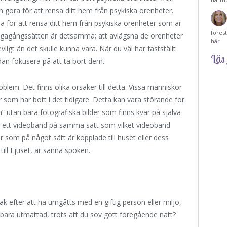
an göra för att rensa ditt hem från psykiska orenheter.
a för att rensa ditt hem från psykiska orenheter som är
föres
llvägagångssätten är detsamma; att avlägsna de orenheter
här
gt än det skulle kunna vara. När du väl har fastställt
Läs 
dan fokusera på att ta bort dem.
blem. Det finns olika orsaker till detta. Vissa människor
r som har bott i det tidigare. Detta kan vara störande för
 utan bara fotografiska bilder som finns kvar på själva
n ett videoband på samma sätt som vilket videoband
r som på något sätt är kopplade till huset eller dess
 till Ljuset, är sanna spöken.
 efter att ha umgåtts med en giftig person eller miljö,
u bara utmattad, trots att du sov gott föregående natt?