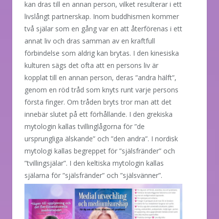
kan dras till en annan person, vilket resulterar i ett
livslångt partnerskap. Inom buddhismen kommer
två själar som en gång var en att återförenas i ett
annat liv och dras samman av en kraftfull
förbindelse som aldrig kan brytas. I den kinesiska
kulturen sägs det ofta att en persons liv är
kopplat till en annan person, deras ”andra hälft”,
genom en röd tråd som knyts runt varje persons
första finger. Om tråden bryts tror man att det
innebär slutet på ett förhållande. I den grekiska
mytologin kallas tvillinglågorna för ”de
ursprungliga älskande” och ”den andra”. I nordisk
mytologi kallas begreppet för ”själsfränder” och
”tvillingsjälar”. I den keltiska mytologin kallas
själarna för ”själsfränder” och ”själsvänner”.