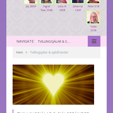
Joy 280#
Ingrid
Lotta N
Johanna
Peter 91#
Tove 234#
190#
142#
Gilda
333#
NAVIGATE:
TVILLINGSJÄLAR & SJÄLSFRÄNDER
»
Hem
Tvillingsjälar & själsfränder