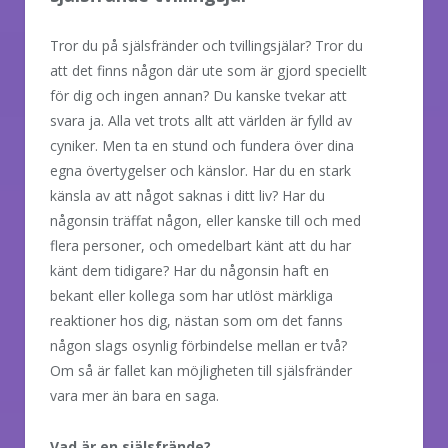
Tror du på själsfränder och tvillingsjälar? Tror du
att det finns någon där ute som är gjord speciellt
för dig och ingen annan? Du kanske tvekar att
svara ja. Alla vet trots allt att världen är fylld av
cyniker. Men ta en stund och fundera över dina
egna övertygelser och känslor. Har du en stark
känsla av att något saknas i ditt liv? Har du
någonsin träffat någon, eller kanske till och med
flera personer, och omedelbart känt att du har
känt dem tidigare? Har du någonsin haft en
bekant eller kollega som har utlöst märkliga
reaktioner hos dig, nästan som om det fanns
någon slags osynlig förbindelse mellan er två?
Om så är fallet kan möjligheten till själsfränder
vara mer än bara en saga.
Vad är en själsfrände?