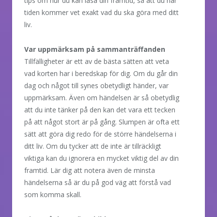
tips om hur du kan läsa din framtid, så att du när
tiden kommer vet exakt vad du ska göra med ditt
liv.
Var uppmärksam på sammanträffanden
Tillfälligheter är ett av de bästa sätten att veta
vad korten har i beredskap för dig. Om du går din
dag och något till synes obetydligt händer, var
uppmärksam. Även om händelsen är så obetydlig
att du inte tänker på den kan det vara ett tecken
på att något stort är på gång. Slumpen är ofta ett
sätt att göra dig redo för de större händelserna i
ditt liv. Om du tycker att de inte är tillräckligt
viktiga kan du ignorera en mycket viktig del av din
framtid. Lär dig att notera även de minsta
händelserna så är du på god väg att förstå vad
som komma skall.