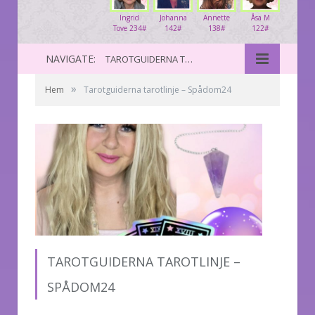
Ingrid
Johanna
Annette
Åsa M
Tove 234#
142#
138#
122#
NAVIGATE:
TAROTGUIDERNA TAROTLINJE – SPÅDOM24
»
Hem
Tarotguiderna tarotlinje – Spådom24
TAROTGUIDERNA TAROTLINJE –
SPÅDOM24