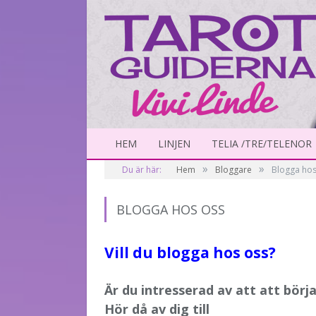
HEM
LINJEN
TELIA /TRE/TELENOR
»
»
Du är här:
Hem
Bloggare
Blogga hos
BLOGGA HOS OSS
Vill du blogga hos oss?
Är du intresserad av att att börj
Hör då av dig till