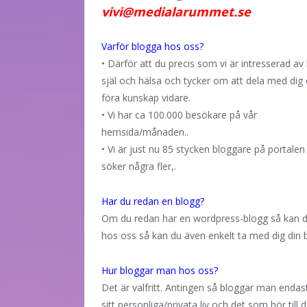
vivi@medialarummet.se
Varför blogga hos oss?
• Därför att du precis som vi är intresserad av
själ och hälsa och tycker om att dela med dig
föra kunskap vidare.
• Vi har ca 100.000 besökare på vår
hemsida/månaden..
• Vi är just nu 85 stycken bloggare på portalen
söker några fler,.
Har du redan en blogg?
Om du redan har en wordpress-blogg så kan du e
hos oss så kan du även enkelt ta med dig din 
Hur bloggar man hos oss?
Det är valfritt. Antingen så bloggar man enda
sitt personliga/privata liv och det som hör till d