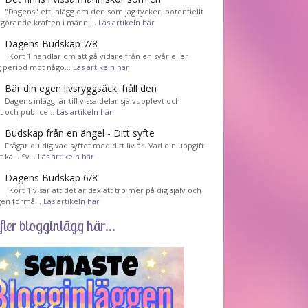
"Dagens" ett inlägg om den som jag tycker, potentiellt
görande kraften i männi…
Läs artikeln här
Dagens Budskap 7/8
Kort 1 handlar om att gå vidare från en svår eller
g period mot någo…
Läs artikeln här
Bär din egen livsryggsäck, håll den
Dagens inlägg är till vissa delar självupplevt och
et och publice…
Läs artikeln här
Budskap från en ängel - Ditt syfte
Frågar du dig vad syftet med ditt liv är. Vad din uppgift
tt kall. Sv…
Läs artikeln här
Dagens Budskap 6/8
Kort 1 visar att det är dax att tro mer på dig själv och
gen förmå…
Läs artikeln här
fler blogginlägg här...