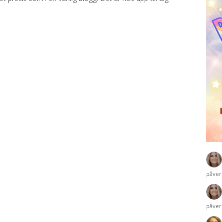
påver
påver