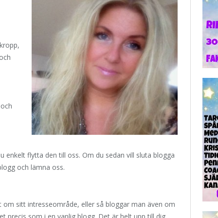
 kropp,
 och
 och
nkelt flytta den till oss. Om du sedan vill sluta blogga
blogg och lämna oss.
st om sitt intresseområde, eller så bloggar man även om
et precis som i en vanlig blogg. Det är helt upp till dig