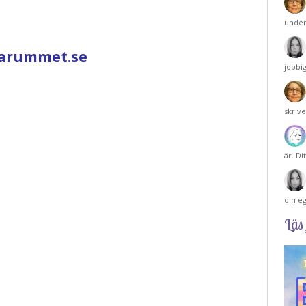
under
larummet.se
jobbi
skriv
är. Di
din e
Läs 