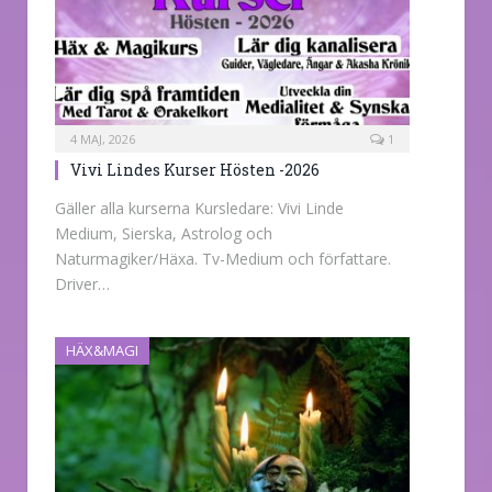
4 MAJ, 2026
1
Vivi Lindes Kurser Hösten -2026
Gäller alla kurserna Kursledare: Vivi Linde
Medium, Sierska, Astrolog och
Naturmagiker/Häxa. Tv-Medium och författare.
Driver…
HÄX&MAGI