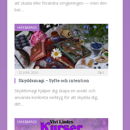
att skada eller förändra omgivningen — men den
bär…
HÄX&MAGI
22 JUNI, 2026
0
Skyddsmagi – Syfte och intention
Skyddsmagi hjälper dig skapa en avsikt och
använda konkreta verktyg för att skydda dig,
ditt…
HÄX&MAGI