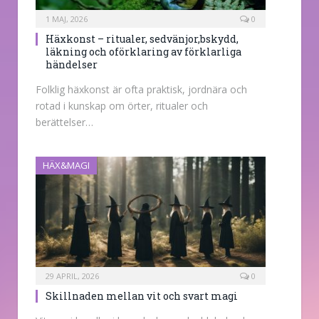
1 MAJ, 2026
0
Häxkonst – ritualer, sedvänjor,bskydd,
läkning och oförklaring av förklarliga
händelser
Folklig häxkonst är ofta praktisk, jordnära och
rotad i kunskap om örter, ritualer och
berättelser…
HÄX&MAGI
29 APRIL, 2026
0
Skillnaden mellan vit och svart magi