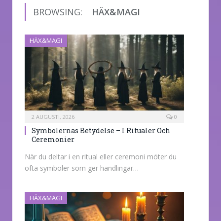
BROWSING:
HÄX&MAGI
HÄX&MAGI
2 AUGUSTI, 2026
0
Symbolernas Betydelse – I Ritualer Och
Ceremonier
När du deltar i en ritual eller ceremoni möter du
ofta symboler som ger handlingar…
HÄX&MAGI