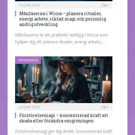
24 JUNI, 2026
0
Månfaserna i Wicca – planera ritualer,
energi arbete, riktad magi och personlig
andlig utveckling
Månfaserna är ett praktiskt verktyg i Wicca som
hjälper dig att planera ritualer, energi arbete,…
HÄX&MAGI
24 JUNI, 2026
0
Förstörelsemagi – koncentrerad kraft att
skada eller förändra omgivningen
Förstörelsemagi ger dig direkt, koncentrerad kraft