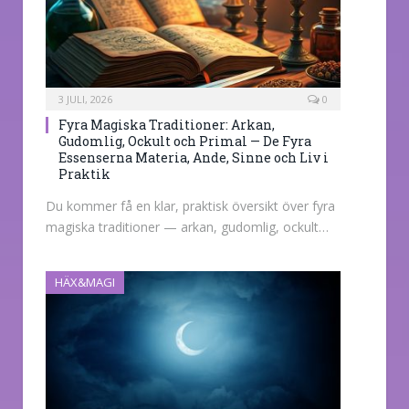
3 JULI, 2026
0
Fyra Magiska Traditioner: Arkan,
Gudomlig, Ockult och Primal — De Fyra
Essenserna Materia, Ande, Sinne och Liv i
Praktik
Du kommer få en klar, praktisk översikt över fyra
magiska traditioner — arkan, gudomlig, ockult…
HÄX&MAGI