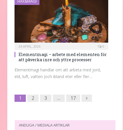
HÄX&MAGI
24 APRIL, 2026
0
Elementmagi – arbete med elementen för
att påverka inre och yttre processer
Elementmagi handlar om att arbeta med jord,
eld, luft, vatten (och ibland eter eller fler…
Next
1
2
3
…
17
ANDLIGA / MEDIALA ARTIKLAR