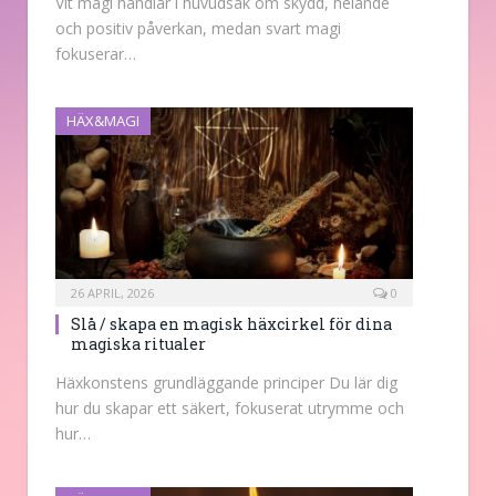
Vit magi handlar i huvudsak om skydd, helande
och positiv påverkan, medan svart magi
fokuserar…
HÄX&MAGI
26 APRIL, 2026
0
Slå / skapa en magisk häxcirkel för dina
magiska ritualer
Häxkonstens grundläggande principer Du lär dig
hur du skapar ett säkert, fokuserat utrymme och
hur…