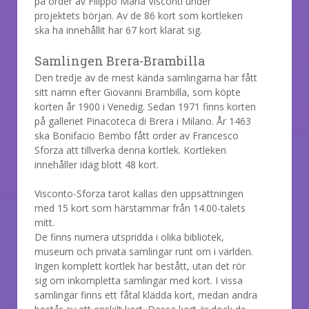
på order av Filippo Maria Visconti under
projektets början. Av de 86 kort som kortleken
ska ha innehållit har 67 kort klarat sig.
Samlingen Brera-Brambilla
Den tredje av de mest kända samlingarna har fått
sitt namn efter Giovanni Brambilla, som köpte
korten år 1900 i Venedig. Sedan 1971 finns korten
på galleriet Pinacoteca di Brera i Milano. År 1463
ska Bonifacio Bembo fått order av Francesco
Sforza att tillverka denna kortlek. Kortleken
innehåller idag blott 48 kort.
Visconto-Sforza tarot kallas den uppsättningen
med 15 kort som härstammar från 14.00-talets
mitt.
De finns numera utspridda i olika bibliotek,
museum och privata samlingar runt om i världen.
Ingen komplett kortlek har bestått, utan det rör
sig om inkompletta samlingar med kort. I vissa
samlingar finns ett fåtal klädda kort, medan andra