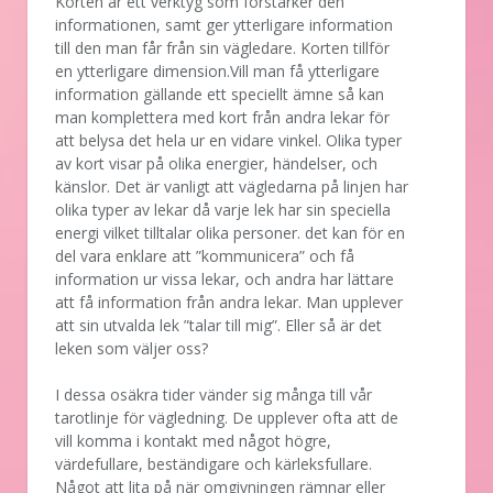
Korten är ett verktyg som förstärker den
informationen, samt ger ytterligare information
till den man får från sin vägledare. Korten tillför
en ytterligare dimension.Vill man få ytterligare
information gällande ett speciellt ämne så kan
man komplettera med kort från andra lekar för
att belysa det hela ur en vidare vinkel. Olika typer
av kort visar på olika energier, händelser, och
känslor. Det är vanligt att vägledarna på linjen har
olika typer av lekar då varje lek har sin speciella
energi vilket tilltalar olika personer. det kan för en
del vara enklare att ”kommunicera” och få
information ur vissa lekar, och andra har lättare
att få information från andra lekar. Man upplever
att sin utvalda lek ”talar till mig”. Eller så är det
leken som väljer oss?
I dessa osäkra tider vänder sig många till vår
tarotlinje för vägledning. De upplever ofta att de
vill komma i kontakt med något högre,
värdefullare, beständigare och kärleksfullare.
Något att lita på när omgivningen rämnar eller