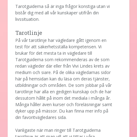
Tarotguiderna så är inga frågor konstiga utan vi
bistår dig med all vår kunskaper utifrån din
livssituation.
Tarotlinje
På vår tarotlinje har vägledare gått igenom en
test för att säkerhetsställa kompetensen. Vi
brukar för det mesta ta in vägledare till
Tarotguiderna som rekommenderas av de som
redan vägleder där eller från Vivi Lindes krets av
medium och siare. På de olika vägledarnas sidor
här på hemsidan kan du läsa om deras tjänster,
utbildningar och områden. De som jobbar på vår
tarotlinje har alla en gedigen kunskap och de har
dessutom hållit på inom det mediala i många år.
Många håller även kurser och föreläsningar samt
dyker upp på mässor. Du kan finna mer info på
din favoritvägledares sida.
Vanligaste när man ringer till Tarotguiderna
tarotlinje är att man vill att vi tittar i våra