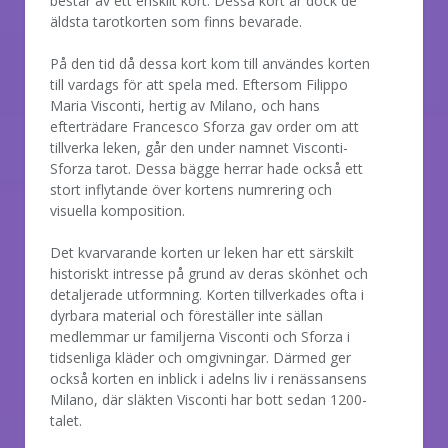
består av ett enskilt kort. Dessa kort är dock de
äldsta tarotkorten som finns bevarade.
På den tid då dessa kort kom till användes korten
till vardags för att spela med. Eftersom Filippo
Maria Visconti, hertig av Milano, och hans
efterträdare Francesco Sforza gav order om att
tillverka leken, går den under namnet Visconti-
Sforza tarot. Dessa bägge herrar hade också ett
stort inflytande över kortens numrering och
visuella komposition.
Det kvarvarande korten ur leken har ett särskilt
historiskt intresse på grund av deras skönhet och
detaljerade utformning. Korten tillverkades ofta i
dyrbara material och föreställer inte sällan
medlemmar ur familjerna Visconti och Sforza i
tidsenliga kläder och omgivningar. Därmed ger
också korten en inblick i adelns liv i renässansens
Milano, där släkten Visconti har bott sedan 1200-
talet.