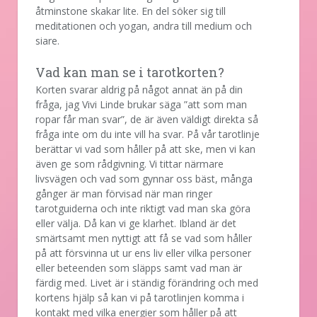
åtminstone skakar lite. En del söker sig till
meditationen och yogan, andra till medium och
siare.
Vad kan man se i tarotkorten?
Korten svarar aldrig på något annat än på din
fråga, jag Vivi Linde brukar säga ”att som man
ropar får man svar”, de är även väldigt direkta så
fråga inte om du inte vill ha svar. På vår tarotlinje
berättar vi vad som håller på att ske, men vi kan
även ge som rådgivning. Vi tittar närmare
livsvägen och vad som gynnar oss bäst, många
gånger är man förvisad när man ringer
tarotguiderna och inte riktigt vad man ska göra
eller välja. Då kan vi ge klarhet. Ibland är det
smärtsamt men nyttigt att få se vad som håller
på att försvinna ut ur ens liv eller vilka personer
eller beteenden som släpps samt vad man är
färdig med. Livet är i ständig förändring och med
kortens hjälp så kan vi på tarotlinjen komma i
kontakt med vilka energier som håller på att