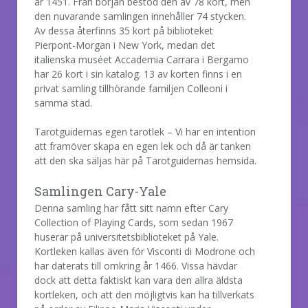
år 1451. Från början bestod den av 78 kort, men
den nuvarande samlingen innehåller 74 stycken.
Av dessa återfinns 35 kort på biblioteket
Pierpont-Morgan i New York, medan det
italienska muséet Accademia Carrara i Bergamo
har 26 kort i sin katalog. 13 av korten finns i en
privat samling tillhörande familjen Colleoni i
samma stad.
Tarotguidernas egen tarotlek – Vi har en intention
att framöver skapa en egen lek och då är tanken
att den ska säljas här på Tarotguidernas hemsida.
Samlingen Cary-Yale
Denna samling har fått sitt namn efter Cary
Collection of Playing Cards, som sedan 1967
huserar på universitetsbiblioteket på Yale.
Kortleken kallas även för Visconti di Modrone och
har daterats till omkring år 1466. Vissa hävdar
dock att detta faktiskt kan vara den allra äldsta
kortleken, och att den möjligtvis kan ha tillverkats