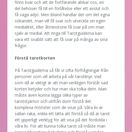
finns kvar och att de fortfarande älskar oss, en
del behöver få till en förlåtelse eller ett avslut och
få säga adjö. Men ibland handlar det om det egna
sökandet, man vill få svar och utveckla sin egen
medialitet, eller åtminstone få svar på om man
själv är medial. Att ringa till Tarotguiderna kan
vara ett snabbt sätt att få svar på många av sina
frågor.
Förstå tarotkorten
På Tarotguiderna så får vi ofta förfrågningar från
personer som vill arbeta på vår tarotlinje. Vad
som då är viktigt är att man verkligen förstår vad
korten betyder och hur man ska tolka dem. Man
måste även kunna lägga olika typer av
tarotstjärnor och utifrån dom förstå det
komplexa mönster som de visar på. Våra liv är
sällan raka, enkla ett lätta att förstå så då är tarot
ett ypperligt verktyg för att visa på det fördolda i
våra liv. För att kunna tolka tarot så måste man