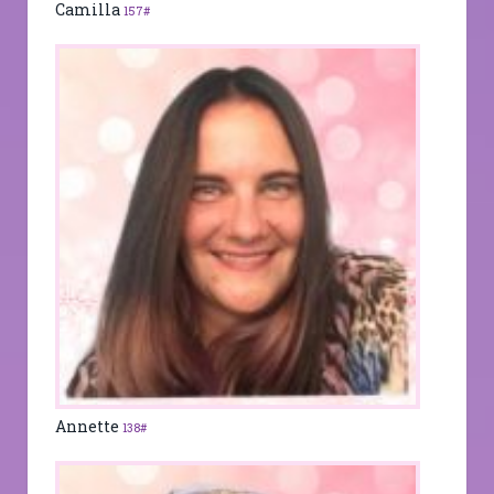
Camilla
157#
Annette
138#