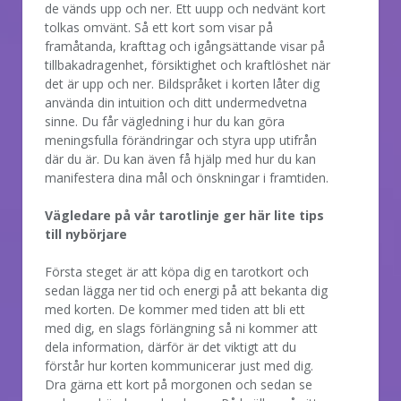
de vänds upp och ner. Ett uupp och nedvänt kort
tolkas omvänt. Så ett kort som visar på
framåtanda, krafttag och igångsättande visar på
tillbakadragenhet, försiktighet och kraftlöshet när
det är upp och ner. Bildspråket i korten låter dig
använda din intuition och ditt undermedvetna
sinne. Du får vägledning i hur du kan göra
meningsfulla förändringar och styra upp utifrån
där du är. Du kan även få hjälp med hur du kan
manifestera dina mål och önskningar i framtiden.
Vägledare på vår tarotlinje ger här lite tips
till nybörjare
Första steget är att köpa dig en tarotkort och
sedan lägga ner tid och energi på att bekanta dig
med korten. De kommer med tiden att bli ett
med dig, en slags förlängning så ni kommer att
dela information, därför är det viktigt att du
förstår hur korten kommunicerar just med dig.
Dra gärna ett kort på morgonen och sedan se