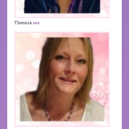
Theonia
243#