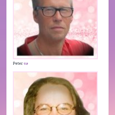
Peter
91#