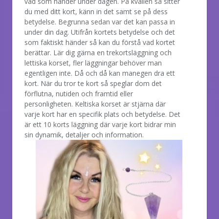
vad som händer under dagen. På kvällen så sitter
du med ditt kort, känn in det samt se på dess
betydelse. Begrunna sedan var det kan passa in
under din dag. Utifrån kortets betydelse och det
som faktiskt händer så kan du förstå vad kortet
berättar. Lär dig gärna en trekortsläggning och
lettiska korset, fler läggningar behöver man
egentligen inte. Då och då kan manegen dra ett
kort. När du tror te kort så speglar dom det
förflutna, nutiden och framtid eller
personligheten. Keltiska korset är stjärna där
varje kort har en specifik plats och betydelse. Det
är ett 10 korts läggning där varje kort bidrar min
sin dynamik, detaljer och information.