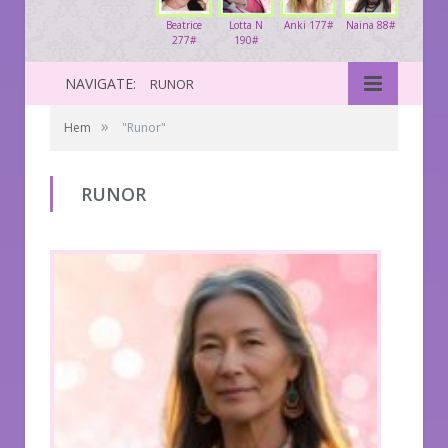
Beatrice
Lotta N
Anki 177#
Naina 88#
277#
190#
NAVIGATE:
RUNOR
»
Hem
"Runor"
RUNOR