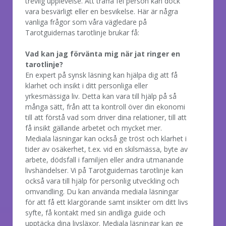
trevlig upplevelse. Att träffa fel person kan dock
vara besvärligt eller en besvikelse. Här är några
vanliga frågor som våra vägledare på
Tarotguidernas tarotlinje brukar få:
Vad kan jag förvänta mig när jat ringer en
tarotlinje?
En expert på synsk läsning kan hjälpa dig att få
klarhet och insikt i ditt personliga eller
yrkesmässiga liv. Detta kan vara till hjälp på så
många sätt, från att ta kontroll över din ekonomi
till att förstå vad som driver dina relationer, till att
få insikt gällande arbetet och mycket mer.
Mediala läsningar kan också ge tröst och klarhet i
tider av osäkerhet, t.ex. vid en skilsmässa, byte av
arbete, dödsfall i familjen eller andra utmanande
livshändelser. Vi på Tarotguidernas tarotlinje kan
också vara till hjälp för personlig utveckling och
omvandling. Du kan använda mediala läsningar
för att få ett klargörande samt insikter om ditt livs
syfte, få kontakt med sin andliga guide och
upptäcka dina livsläxor. Mediala läsningar kan ge