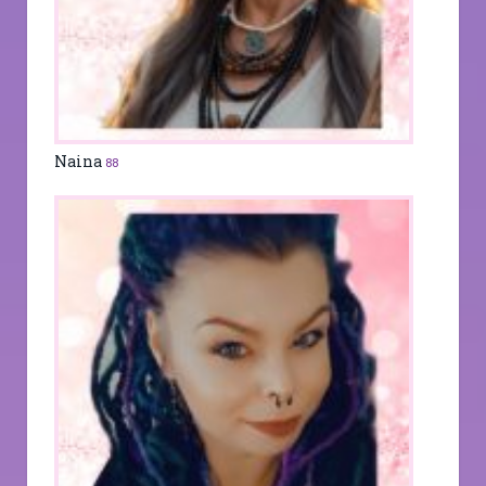
Naina
88