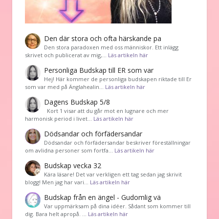
Den där stora och ofta härskande pa
Den stora paradoxen med oss människor. Ett inlägg
skrivet och publicerat av mig,…
Läs artikeln här
Personliga Budskap till ER som var
Hej! Här kommer de personliga budskapen riktade till Er
som var med på Änglahealin…
Läs artikeln här
Dagens Budskap 5/8
Kort 1 visar att du går mot en lugnare och mer
harmonisk period i livet…
Läs artikeln här
Dödsandar och förfädersandar
Dödsandar och förfädersandar beskriver föreställningar
om avlidna personer som fortfa…
Läs artikeln här
Budskap vecka 32
Kära läsare! Det var verkligen ett tag sedan jag skrivit
blogg! Men jag har vari…
Läs artikeln här
Budskap från en ängel - Gudomlig vä
Var uppmärksam på dina idéer. Sådant som kommer till
dig. Bara helt apropå. …
Läs artikeln här