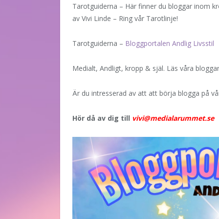
Tarotguiderna – Här finner du bloggar inom kro
av Vivi Linde – Ring vår Tarotlinje!
Tarotguiderna –
Bloggportalen Andlig Livsstil
Medialt, Andligt, kropp & själ. Läs våra blogga
Är du intresserad av att att börja blogga på v
Hör då av dig till
vivi@medialarummet.se