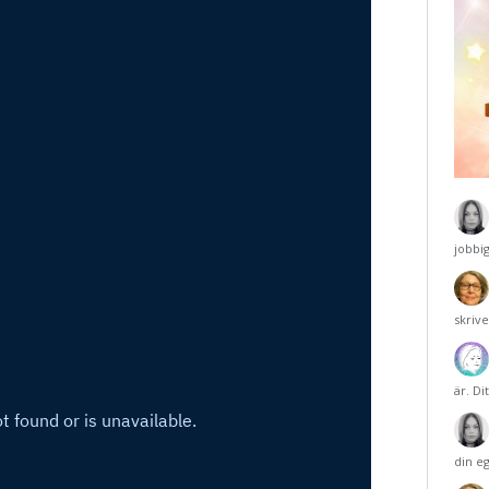
jobbi
skriv
är. Di
din e