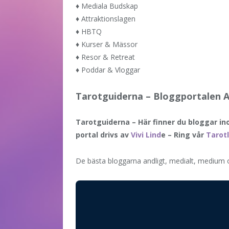
♦
Mediala Budskap
♦
Attraktionslagen
♦
HBTQ
♦
Kurser & Mässor
♦
Resor & Retreat
♦
Poddar & Vloggar
Tarotguiderna – Bloggportalen An
Tarotguiderna – Här finner du bloggar in
portal drivs av
Vivi Lind
e – Ring vår
Tarotl
De bästa bloggarna andligt, medialt, medium 