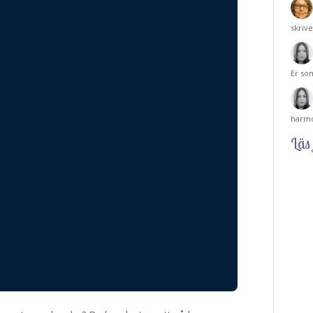
skriv
Er so
harmo
Läs 