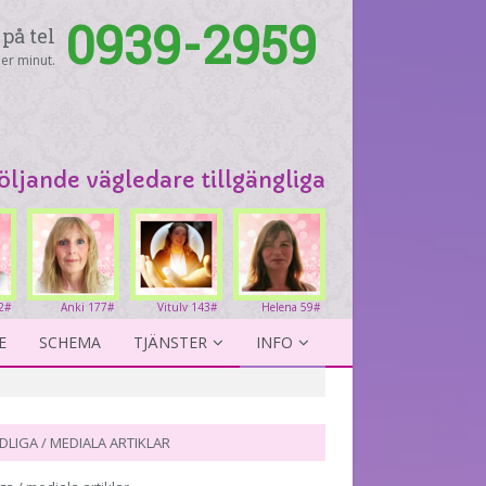
0939-2959
på tel
er minut.
följande vägledare tillgängliga
2#
Anki 177#
Vitulv 143#
Helena 59#
E
SCHEMA
TJÄNSTER
INFO
DLIGA / MEDIALA ARTIKLAR