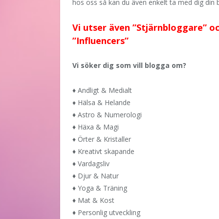
hos oss så kan du även enkelt ta med dig din 
Vi utser även ”Stjärnbloggare” o
”Influencers”
Vi söker dig som vill blogga om?
♦
Andligt & Medialt
♦ Hälsa & Helande
♦
Astro & Numerologi
♦
Häxa & Magi
♦ Örter & Kristaller
♦
Kreativt skapande
♦
Vardagsliv
♦
Djur & Natur
♦
Yoga & Träning
♦
Mat & Kost
♦
Personlig utveckling