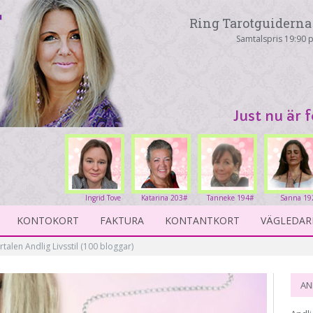
Ring Tarotguiderna 
Samtalspris 19:90 p
Just nu är 
Ingrid Tove
Katarina 203#
Tanneke 194#
Sanna 19
234#
KONTOKORT
FAKTURA
KONTANTKORT
VÄGLEDAR
alen Andlig Livsstil (100 bloggar)
AN