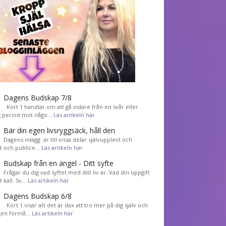
Dagens Budskap 7/8
Kort 1 handlar om att gå vidare från en svår eller
g period mot någo…
Läs artikeln här
Bär din egen livsryggsäck, håll den
Dagens inlägg är till vissa delar självupplevt och
et och publice…
Läs artikeln här
Budskap från en ängel - Ditt syfte
Frågar du dig vad syftet med ditt liv är. Vad din uppgift
tt kall. Sv…
Läs artikeln här
Dagens Budskap 6/8
Kort 1 visar att det är dax att tro mer på dig själv och
gen förmå…
Läs artikeln här