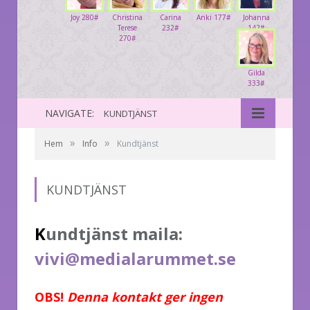
Joy 280#
Christina
Carina
Anki 177#
Johanna
Terese
232#
142#
270#
Gilda
333#
NAVIGATE:
KUNDTJÄNST
»
»
Hem
Info
Kundtjänst
KUNDTJÄNST
K
undtjänst maila:
vivi@medialarummet.se
OBS!
Denna kontakt
ger ingen