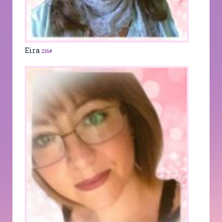
Eira
216#