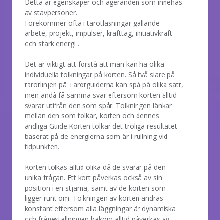
Detta är egenskaper och ageranden som innehas
av stavpersoner.
Förekommer ofta i tarotläsningar gällande
arbete, projekt, impulser, krafttag, initiativkraft
och stark energi .
Det är viktigt att förstå att man kan ha olika
individuella tolkningar på korten. Så två siare på
tarotlinjen på Tarotguiderna kan spå på olika sätt,
men ändå få samma svar eftersom korten alltid
svarar utifrån den som spår. Tolkningen länkar
mellan den som tolkar, korten och dennes
andliga Guide.Korten tolkar det troliga resultatet
baserat på de energierna som är i rullning vid
tidpunkten.
Korten tolkas alltid olika då de svarar på den
unika frågan. Ett kort påverkas också av sin
position i en stjärna, samt av de korten som
ligger runt om. Tolkningen av korten ändras
konstant eftersom alla läggningar är dynamiska
och frågeställningen bakom alltid påverkas av