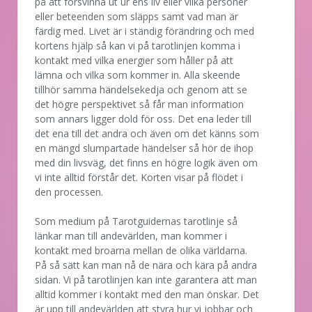
på att försvinna ut ur ens liv eller vilka personer
eller beteenden som släpps samt vad man är
färdig med. Livet är i ständig förändring och med
kortens hjälp så kan vi på tarotlinjen komma i
kontakt med vilka energier som håller på att
lämna och vilka som kommer in. Alla skeende
tillhör samma händelsekedja och genom att se
det högre perspektivet så får man information
som annars ligger dold för oss. Det ena leder till
det ena till det andra och även om det känns som
en mängd slumpartade händelser så hör de ihop
med din livsväg, det finns en högre logik även om
vi inte alltid förstår det. Korten visar på flödet i
den processen.
Som medium på Tarotguidernas tarotlinje så
länkar man till andevärlden, man kommer i
kontakt med broarna mellan de olika världarna.
På så sätt kan man nå de nära och kära på andra
sidan. Vi på tarotlinjen kan inte garantera att man
alltid kommer i kontakt med den man önskar. Det
är upp till andevärlden att styra hur vi jobbar och