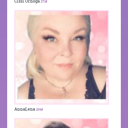
Cissi Örnöga
271#
AnnaLena
236#