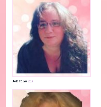
Johanna
142#