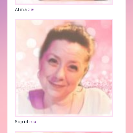
Alma
211#
Sigrid
170#