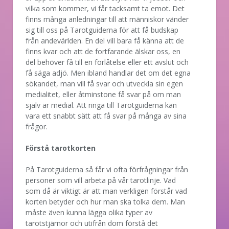
vilka som kommer, vi får tacksamt ta emot. Det
finns många anledningar till att människor vänder
sig till oss på Tarotguiderna för att få budskap
från andevärlden. En del vill bara få känna att de
finns kvar och att de fortfarande älskar oss, en
del behöver få till en förlåtelse eller ett avslut och
få säga adjö. Men ibland handlar det om det egna
sökandet, man vill få svar och utveckla sin egen
medialitet, eller åtminstone få svar på om man
själv är medial. Att ringa till Tarotguiderna kan
vara ett snabbt sätt att få svar på många av sina
frågor.
Förstå tarotkorten
På Tarotguiderna så får vi ofta förfrågningar från
personer som vill arbeta på vår tarotlinje. Vad
som då är viktigt är att man verkligen förstår vad
korten betyder och hur man ska tolka dem. Man
måste även kunna lägga olika typer av
tarotstjärnor och utifrån dom förstå det