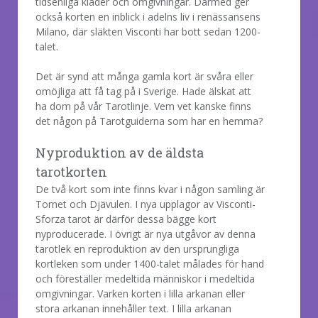
tidsenliga kläder och omgivningar. Därmed ger
också korten en inblick i adelns liv i renässansens
Milano, där släkten Visconti har bott sedan 1200-
talet.
Det är synd att många gamla kort är svåra eller
omöjliga att få tag på i Sverige. Hade älskat att
ha dom på vår Tarotlinje. Vem vet kanske finns
det någon på Tarotguiderna som har en hemma?
Nyproduktion av de äldsta
tarotkorten
De två kort som inte finns kvar i någon samling är
Tornet och Djävulen. I nya upplagor av Visconti-
Sforza tarot är därför dessa bägge kort
nyproducerade. I övrigt är nya utgåvor av denna
tarotlek en reproduktion av den ursprungliga
kortleken som under 1400-talet målades för hand
och föreställer medeltida människor i medeltida
omgivningar. Varken korten i lilla arkanan eller
stora arkanan innehåller text. I lilla arkanan