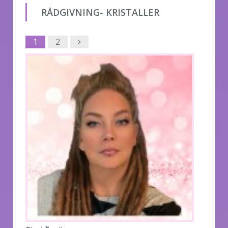
RÅDGIVNING- KRISTALLER
Next
1
2
1
2
Next