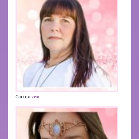
Carina
232#