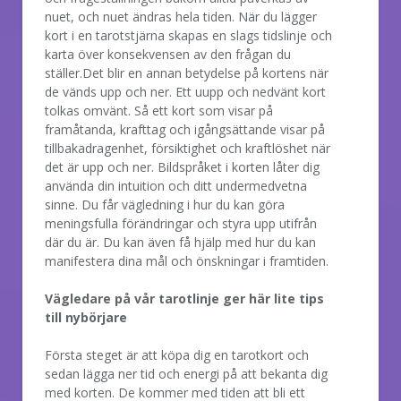
nuet, och nuet ändras hela tiden. När du lägger
kort i en tarotstjärna skapas en slags tidslinje och
karta över konsekvensen av den frågan du
ställer.Det blir en annan betydelse på kortens när
de vänds upp och ner. Ett uupp och nedvänt kort
tolkas omvänt. Så ett kort som visar på
framåtanda, krafttag och igångsättande visar på
tillbakadragenhet, försiktighet och kraftlöshet när
det är upp och ner. Bildspråket i korten låter dig
använda din intuition och ditt undermedvetna
sinne. Du får vägledning i hur du kan göra
meningsfulla förändringar och styra upp utifrån
där du är. Du kan även få hjälp med hur du kan
manifestera dina mål och önskningar i framtiden.
Vägledare på vår tarotlinje ger här lite tips
till nybörjare
Första steget är att köpa dig en tarotkort och
sedan lägga ner tid och energi på att bekanta dig
med korten. De kommer med tiden att bli ett