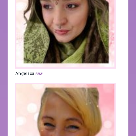
Angelica
226#