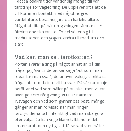
I dessa osäkra tider vänder sig många till vår
tarotlinje för vägledning. De upplever ofta att de
vill komma i kontakt med något högre,
värdefullare, beständigare och kärleksfullare.
Något att lita på när omgivningen rämnar eller
åtminstone skakar lite. En del söker sig till
meditationen och yogan, andra till medium och
siare.
Vad kan man se i tarotkorten?
Korten svarar aldrig på något annat än på din
fråga, jag Vivi Linde brukar säga ”att som man
ropar får man svar”, de är även väldigt direkta så
fråga inte om du inte vill ha svar. På vår tarotlinje
berättar vi vad som håller på att ske, men vi kan
även ge som rådgivning. Vi tittar närmare
livsvägen och vad som gynnar oss bäst, många
gånger är man förvisad när man ringer
tarotguiderna och inte riktigt vad man ska göra
eller välja. Då kan vi ge klarhet. Ibland är det
smärtsamt men nyttigt att få se vad som håller