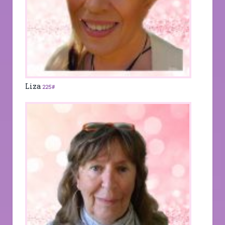
Liza
225#