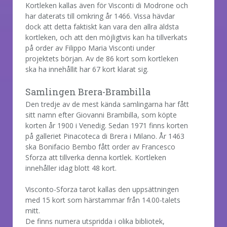
Kortleken kallas även för Visconti di Modrone och
har daterats till omkring år 1466. Vissa hävdar
dock att detta faktiskt kan vara den allra äldsta
kortleken, och att den möjligtvis kan ha tillverkats
på order av Filippo Maria Visconti under
projektets början. Av de 86 kort som kortleken
ska ha innehållit har 67 kort klarat sig.
Samlingen Brera-Brambilla
Den tredje av de mest kända samlingarna har fått
sitt namn efter Giovanni Brambilla, som köpte
korten år 1900 i Venedig. Sedan 1971 finns korten
på galleriet Pinacoteca di Brera i Milano. År 1463
ska Bonifacio Bembo fått order av Francesco
Sforza att tillverka denna kortlek. Kortleken
innehåller idag blott 48 kort.
Visconto-Sforza tarot kallas den uppsättningen
med 15 kort som härstammar från 14.00-talets
mitt.
De finns numera utspridda i olika bibliotek,