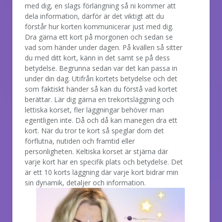
med dig, en slags förlängning så ni kommer att
dela information, därför är det viktigt att du
förstår hur korten kommunicerar just med dig.
Dra gärna ett kort på morgonen och sedan se
vad som händer under dagen. På kvällen så sitter
du med ditt kort, känn in det samt se på dess
betydelse. Begrunna sedan var det kan passa in
under din dag. Utifrån kortets betydelse och det
som faktiskt händer så kan du förstå vad kortet
berättar. Lär dig gärna en trekortsläggning och
lettiska korset, fler läggningar behöver man
egentligen inte. Då och då kan manegen dra ett
kort. När du tror te kort så speglar dom det
förflutna, nutiden och framtid eller
personligheten. Keltiska korset är stjärna där
varje kort har en specifik plats och betydelse. Det
är ett 10 korts läggning där varje kort bidrar min
sin dynamik, detaljer och information.