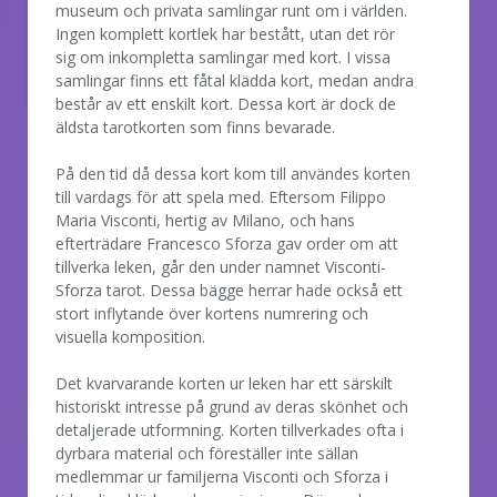
museum och privata samlingar runt om i världen.
Ingen komplett kortlek har bestått, utan det rör
sig om inkompletta samlingar med kort. I vissa
samlingar finns ett fåtal klädda kort, medan andra
består av ett enskilt kort. Dessa kort är dock de
äldsta tarotkorten som finns bevarade.
På den tid då dessa kort kom till användes korten
till vardags för att spela med. Eftersom Filippo
Maria Visconti, hertig av Milano, och hans
efterträdare Francesco Sforza gav order om att
tillverka leken, går den under namnet Visconti-
Sforza tarot. Dessa bägge herrar hade också ett
stort inflytande över kortens numrering och
visuella komposition.
Det kvarvarande korten ur leken har ett särskilt
historiskt intresse på grund av deras skönhet och
detaljerade utformning. Korten tillverkades ofta i
dyrbara material och föreställer inte sällan
medlemmar ur familjerna Visconti och Sforza i