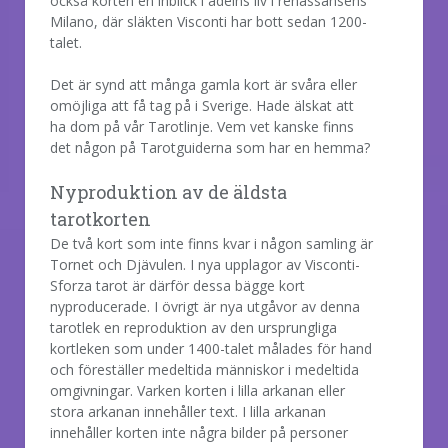
också korten en inblick i adelns liv i renässansens
Milano, där släkten Visconti har bott sedan 1200-
talet.
Det är synd att många gamla kort är svåra eller
omöjliga att få tag på i Sverige. Hade älskat att
ha dom på vår Tarotlinje. Vem vet kanske finns
det någon på Tarotguiderna som har en hemma?
Nyproduktion av de äldsta
tarotkorten
De två kort som inte finns kvar i någon samling är
Tornet och Djävulen. I nya upplagor av Visconti-
Sforza tarot är därför dessa bägge kort
nyproducerade. I övrigt är nya utgåvor av denna
tarotlek en reproduktion av den ursprungliga
kortleken som under 1400-talet målades för hand
och föreställer medeltida människor i medeltida
omgivningar. Varken korten i lilla arkanan eller
stora arkanan innehåller text. I lilla arkanan
innehåller korten inte några bilder på personer