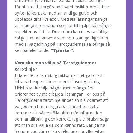
omvandling. Du kan använda mediala läsningar
för att få ett klargörande samt insikter om ditt livs
syfte, få kontakt med sin andliga guide och
upptäcka dina livsläxor. Mediala läsningar kan ge
en mängd information som är till hjälp i så många
aspekter av ditt liv. Dessutom kan de vara väldigt
roliga! Om du vill veta vem som kan ge dig vilken
medial vägledning på Tarotguidernas tarotlinje så
se i panelen under
”Tjänster”
.
Vem ska man välja på Tarotguidernas
tarotlinje?
Erfarenhet är en viktig faktor när det gäller att
hitta rätt expert för en medial läsning för dig.
Helst ska du välja någon med många års
erfarenhet av att erbjuda läsningar. För oss på
Tarotguiderna tarotlinje är det en självklarhet att
vägledarna har många års erfarenhet. Detta
kommer att säkerställa att du får information
som är tillförlitlig och korrekt. Jag Vivi brukar säga
att man ska välja de som känns rätt. Läs gärna
igenom vad våra olika vägledare gör eller vilken