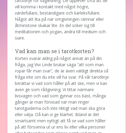
tarotlinje för vägledning. De upplever ofta att de
vill komma i kontakt med något högre,
värdefullare, beständigare och kärleksfullare.
Något att lita på när omgivningen rämnar eller
åtminstone skakar lite. En del söker sig till
meditationen och yogan, andra till medium och
siare.
Vad kan man se i tarotkorten?
Korten svarar aldrig på något annat än på din
fråga, jag Vivi Linde brukar säga ”att som man
ropar får man svar”, de är även väldigt direkta så
fråga inte om du inte vill ha svar. På vår tarotlinje
berättar vi vad som håller på att ske, men vi kan
även ge som rådgivning. Vi tittar närmare
livsvägen och vad som gynnar oss bäst, många
gånger är man förvisad när man ringer
tarotguiderna och inte riktigt vad man ska göra
eller välja. Då kan vi ge klarhet. Ibland är det
smärtsamt men nyttigt att få se vad som håller
på att försvinna ut ur ens liv eller vilka personer