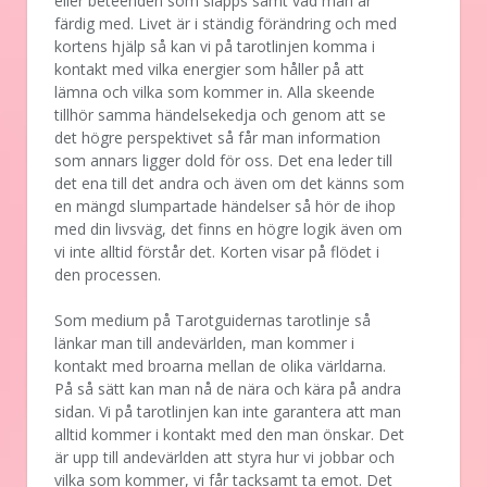
eller beteenden som släpps samt vad man är
färdig med. Livet är i ständig förändring och med
kortens hjälp så kan vi på tarotlinjen komma i
kontakt med vilka energier som håller på att
lämna och vilka som kommer in. Alla skeende
tillhör samma händelsekedja och genom att se
det högre perspektivet så får man information
som annars ligger dold för oss. Det ena leder till
det ena till det andra och även om det känns som
en mängd slumpartade händelser så hör de ihop
med din livsväg, det finns en högre logik även om
vi inte alltid förstår det. Korten visar på flödet i
den processen.
Som medium på Tarotguidernas tarotlinje så
länkar man till andevärlden, man kommer i
kontakt med broarna mellan de olika världarna.
På så sätt kan man nå de nära och kära på andra
sidan. Vi på tarotlinjen kan inte garantera att man
alltid kommer i kontakt med den man önskar. Det
är upp till andevärlden att styra hur vi jobbar och
vilka som kommer, vi får tacksamt ta emot. Det