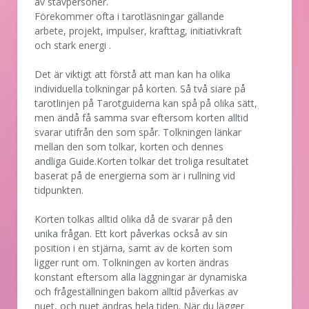
av stavpersoner.
Förekommer ofta i tarotläsningar gällande
arbete, projekt, impulser, krafttag, initiativkraft
och stark energi .
Det är viktigt att förstå att man kan ha olika
individuella tolkningar på korten. Så två siare på
tarotlinjen på Tarotguiderna kan spå på olika sätt,
men ändå få samma svar eftersom korten alltid
svarar utifrån den som spår. Tolkningen länkar
mellan den som tolkar, korten och dennes
andliga Guide.Korten tolkar det troliga resultatet
baserat på de energierna som är i rullning vid
tidpunkten.
Korten tolkas alltid olika då de svarar på den
unika frågan. Ett kort påverkas också av sin
position i en stjärna, samt av de korten som
ligger runt om. Tolkningen av korten ändras
konstant eftersom alla läggningar är dynamiska
och frågeställningen bakom alltid påverkas av
nuet, och nuet ändras hela tiden. När du lägger