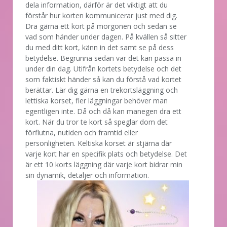
dela information, därför är det viktigt att du
förstår hur korten kommunicerar just med dig.
Dra gärna ett kort på morgonen och sedan se
vad som händer under dagen. På kvällen så sitter
du med ditt kort, känn in det samt se på dess
betydelse. Begrunna sedan var det kan passa in
under din dag. Utifrån kortets betydelse och det
som faktiskt händer så kan du förstå vad kortet
berättar. Lär dig gärna en trekortsläggning och
lettiska korset, fler läggningar behöver man
egentligen inte. Då och då kan manegen dra ett
kort. När du tror te kort så speglar dom det
förflutna, nutiden och framtid eller
personligheten. Keltiska korset är stjärna där
varje kort har en specifik plats och betydelse. Det
är ett 10 korts läggning där varje kort bidrar min
sin dynamik, detaljer och information.