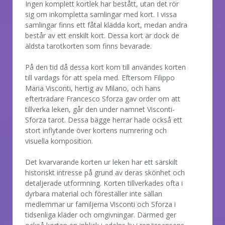
Ingen komplett kortlek har bestått, utan det rör
sig om inkompletta samlingar med kort. I vissa
samlingar finns ett fåtal klädda kort, medan andra
består av ett enskilt kort. Dessa kort är dock de
äldsta tarotkorten som finns bevarade.
På den tid då dessa kort kom till användes korten
till vardags för att spela med. Eftersom Filippo
Maria Visconti, hertig av Milano, och hans
efterträdare Francesco Sforza gav order om att
tillverka leken, går den under namnet Visconti-
Sforza tarot. Dessa bägge herrar hade också ett
stort inflytande över kortens numrering och
visuella komposition.
Det kvarvarande korten ur leken har ett särskilt
historiskt intresse på grund av deras skönhet och
detaljerade utformning. Korten tillverkades ofta i
dyrbara material och föreställer inte sällan
medlemmar ur familjerna Visconti och Sforza i
tidsenliga kläder och omgivningar. Därmed ger