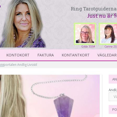
Ring Tarotguiderna 
Samtalspris 19:90 p
Just nu är 
Gilda 333#
Carina 23
KONTOKORT
FAKTURA
KONTANTKORT
VÄGLEDAR
oggportalen Andlig Livsstil
AN
Andli
PO