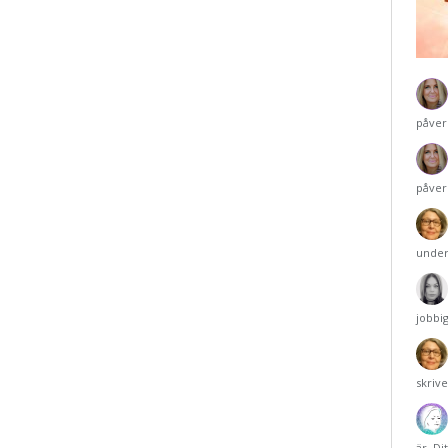
påver
påver
under
jobbi
skriv
är. Di