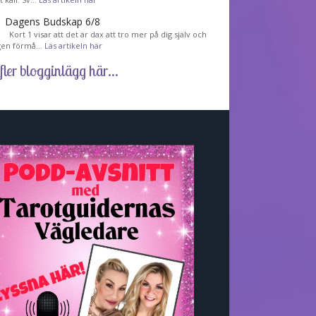
Dagens Budskap 6/8
Kort 1 visar att det är dax att tro mer på dig själv och
gen förmå…
Läs artikeln här
fler blogginlägg här...