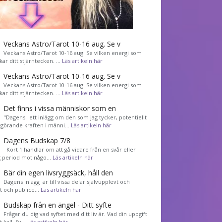
Veckans Astro/Tarot 10-16 aug. Se v
Veckans Astro/Tarot 10-16 aug. Se vilken energi som
kar ditt stjärntecken. …
Läs artikeln här
Veckans Astro/Tarot 10-16 aug. Se v
Veckans Astro/Tarot 10-16 aug. Se vilken energi som
kar ditt stjärntecken. …
Läs artikeln här
Det finns i vissa människor som en
"Dagens" ett inlägg om den som jag tycker, potentiellt
görande kraften i männi…
Läs artikeln här
Dagens Budskap 7/8
Kort 1 handlar om att gå vidare från en svår eller
g period mot någo…
Läs artikeln här
Bär din egen livsryggsäck, håll den
Dagens inlägg är till vissa delar självupplevt och
et och publice…
Läs artikeln här
Budskap från en ängel - Ditt syfte
Frågar du dig vad syftet med ditt liv är. Vad din uppgift
tt kall. Sv…
Läs artikeln här