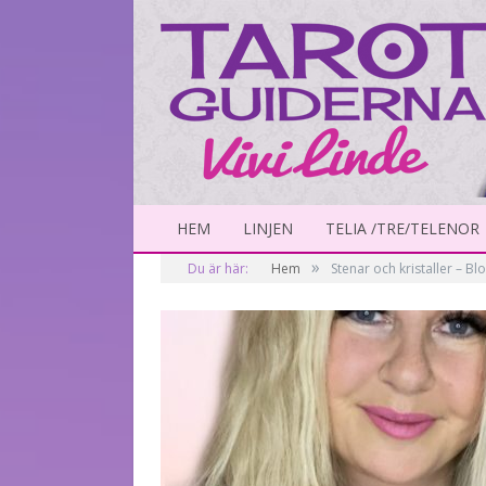
HEM
LINJEN
TELIA /TRE/TELENOR
»
Du är här:
Hem
Stenar och kristaller – Bl