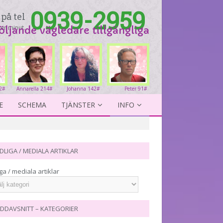
0939-2959
på tel
er minut.
följande vägledare tillgängliga
2#
Annarella 214#
Johanna 142#
Peter 91#
E
SCHEMA
TJÄNSTER
INFO
DLIGA / MEDIALA ARTIKLAR
ga / mediala artiklar
DDAVSNITT – KATEGORIER