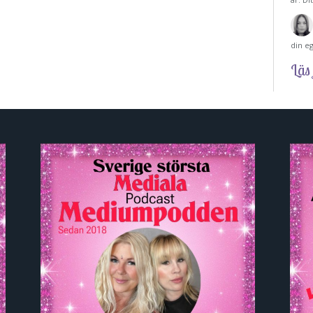
din e
Läs 