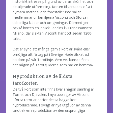
historiskt intresse på grund av deras skönhet och
detaljerade utformning. Korten tillverkades ofta i
dyrbara material och föreställer inte sällan
medlemmar ur familjerna Visconti och Sforza i
tidsenliga kläder och omgivningar. Därmed ger
också korten en inblick i adelns liv i renässansens
Milano, där släkten Visconti har bott sedan 1200-
talet.
Det är synd att många gamla kort är svåra eller
omöjliga att få tag på i Sverige. Hade älskat att
ha dom på vår Tarotlinje. Vem vet kanske finns
det någon på Tarotguiderna som har en hemma?
Nyproduktion av de äldsta
tarotkorten
De två kort som inte finns kvar i någon samling är
Tornet och Djävulen. I nya upplagor av Visconti-
Sforza tarot är därför dessa bägge kort
nyproducerade. I övrigt är nya utgåvor av denna
tarotlek en reproduktion av den ursprungliga