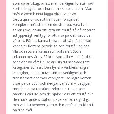
som då är viktigt är att man verkligen förstår vad
korten betyder och hur man ska tolka dem. Man
måste även kunna lägga olika typer av
tarotstjärnor och utifrån dom förstå det
komplexa mönster som de visar på. Våra liv är
sällan raka, enkla ett lätta att förstå så då är tarot
ett ypperligt verktyg för att visa på det fördolda i
våra liv. För att kunna tolka tarot så måste man
känna till kortens betydelse och förstå vad den
lilla och stora arkanan symboliserar. Stora
arkanan består av 22 kort som alla visar på olika
aspekter av vårt liv. De är i sin tur indelade i tre
kategorier som är: Den fysiska världens högre
verklighet, det intuitiva sinnets verklighet och
transformationernas verklighet. De lägre korten
visar på de upp- och nedgångar som vi dagligen
möter. Dessa tarotkort relaterar till vad som
händer i vårt liv, och de hjälper oss att förstå hur
den nuvarande situation påverkar och styr dig,
och vad du behöver göra och manifestera för att
nå dina mål.