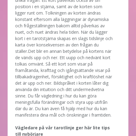
unika frågan. Ett kort påverkas också av sin
position i en stjärna, samt av de korten som
ligger runt om. Tolkningen av korten ändras
konstant eftersom alla läggningar är dynamiska
och frågeställningen bakom alltid påverkas av
nuet, och nuet ändras hela tiden. När du lägger
kort i en tarotstjärna skapas en slags tidslinje och
karta över konsekvensen av den frågan du
ställer.Det blir en annan betydelse på kortens när
de vänds upp och ner. Ett uupp och nedvänt kort
tolkas omvänt. Så ett kort som visar på
framåtanda, krafttag och igångsättande visar på
tillbakadragenhet, försiktighet och kraftlöshet när
det är upp och ner. Bildspråket i korten låter dig
använda din intuition och ditt undermedvetna
sinne. Du får vägledning i hur du kan göra
meningsfulla förändringar och styra upp utifrån
där du är. Du kan även få hjälp med hur du kan
manifestera dina mål och önskningar i framtiden.
Vägledare på vår tarotlinje ger här lite tips
till nybörjare