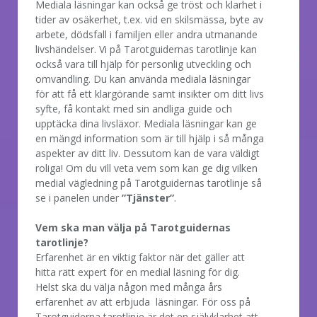
Mediala läsningar kan också ge tröst och klarhet i
tider av osäkerhet, t.ex. vid en skilsmässa, byte av
arbete, dödsfall i familjen eller andra utmanande
livshändelser. Vi på Tarotguidernas tarotlinje kan
också vara till hjälp för personlig utveckling och
omvandling. Du kan använda mediala läsningar
för att få ett klargörande samt insikter om ditt livs
syfte, få kontakt med sin andliga guide och
upptäcka dina livsläxor. Mediala läsningar kan ge
en mängd information som är till hjälp i så många
aspekter av ditt liv. Dessutom kan de vara väldigt
roliga! Om du vill veta vem som kan ge dig vilken
medial vägledning på Tarotguidernas tarotlinje så
se i panelen under
”Tjänster”
.
Vem ska man välja på Tarotguidernas
tarotlinje?
Erfarenhet är en viktig faktor när det gäller att
hitta rätt expert för en medial läsning för dig.
Helst ska du välja någon med många års
erfarenhet av att erbjuda läsningar. För oss på
Tarotguiderna tarotlinje är det en självklarhet att