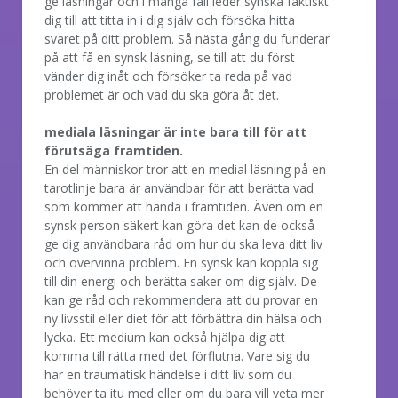
ge läsningar och i många fall leder synska faktiskt
dig till att titta in i dig själv och försöka hitta
svaret på ditt problem. Så nästa gång du funderar
på att få en synsk läsning, se till att du först
vänder dig inåt och försöker ta reda på vad
problemet är och vad du ska göra åt det.
mediala läsningar är inte bara till för att
förutsäga framtiden.
En del människor tror att en medial läsning på en
tarotlinje bara är användbar för att berätta vad
som kommer att hända i framtiden. Även om en
synsk person säkert kan göra det kan de också
ge dig användbara råd om hur du ska leva ditt liv
och övervinna problem. En synsk kan koppla sig
till din energi och berätta saker om dig själv. De
kan ge råd och rekommendera att du provar en
ny livsstil eller diet för att förbättra din hälsa och
lycka. Ett medium kan också hjälpa dig att
komma till rätta med det förflutna. Vare sig du
har en traumatisk händelse i ditt liv som du
behöver ta itu med eller om du bara vill veta mer