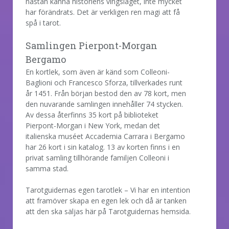
nästan känna historiens vingslaget, inte mycket
har förändrats. Det är verkligen ren magi att få
spå i tarot.
Samlingen Pierpont-Morgan
Bergamo
En kortlek, som även är känd som Colleoni-
Baglioni och Francesco Sforza, tillverkades runt
år 1451. Från början bestod den av 78 kort, men
den nuvarande samlingen innehåller 74 stycken.
Av dessa återfinns 35 kort på biblioteket
Pierpont-Morgan i New York, medan det
italienska muséet Accademia Carrara i Bergamo
har 26 kort i sin katalog. 13 av korten finns i en
privat samling tillhörande familjen Colleoni i
samma stad.
Tarotguidernas egen tarotlek – Vi har en intention
att framöver skapa en egen lek och då är tanken
att den ska säljas här på Tarotguidernas hemsida.