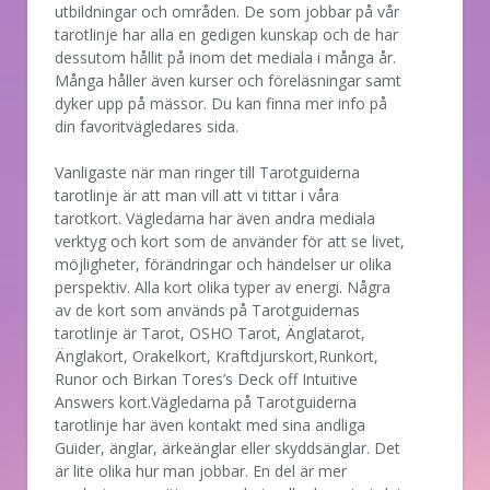
utbildningar och områden. De som jobbar på vår
tarotlinje har alla en gedigen kunskap och de har
dessutom hållit på inom det mediala i många år.
Många håller även kurser och föreläsningar samt
dyker upp på mässor. Du kan finna mer info på
din favoritvägledares sida.
Vanligaste när man ringer till Tarotguiderna
tarotlinje är att man vill att vi tittar i våra
tarotkort. Vägledarna har även andra mediala
verktyg och kort som de använder för att se livet,
möjligheter, förändringar och händelser ur olika
perspektiv. Alla kort olika typer av energi. Några
av de kort som används på Tarotguidernas
tarotlinje är Tarot, OSHO Tarot, Änglatarot,
Änglakort, Orakelkort, Kraftdjurskort,Runkort,
Runor och Birkan Tores’s Deck off Intuitive
Answers kort.Vägledarna på Tarotguiderna
tarotlinje har även kontakt med sina andliga
Guider, änglar, ärkeänglar eller skyddsänglar. Det
är lite olika hur man jobbar. En del är mer