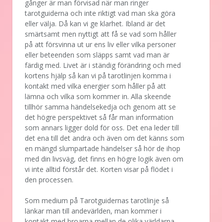
gånger är man förvisad när man ringer
tarotguiderna och inte riktigt vad man ska göra
eller välja. Då kan vi ge klarhet. Ibland är det
smärtsamt men nyttigt att få se vad som håller
på att försvinna ut ur ens liv eller vilka personer
eller beteenden som släpps samt vad man är
färdig med. Livet är i ständig förändring och med
kortens hjälp så kan vi på tarotlinjen komma i
kontakt med vilka energier som håller på att
lämna och vilka som kommer in. Alla skeende
tillhör samma händelsekedja och genom att se
det högre perspektivet så får man information
som annars ligger dold för oss. Det ena leder till
det ena till det andra och även om det känns som
en mängd slumpartade händelser så hör de ihop
med din livsväg, det finns en högre logik även om
vi inte alltid förstår det. Korten visar på flödet i
den processen.
Som medium på Tarotguidernas tarotlinje så
länkar man till andevärlden, man kommer i
kontakt med broarna mellan de olika världarna.