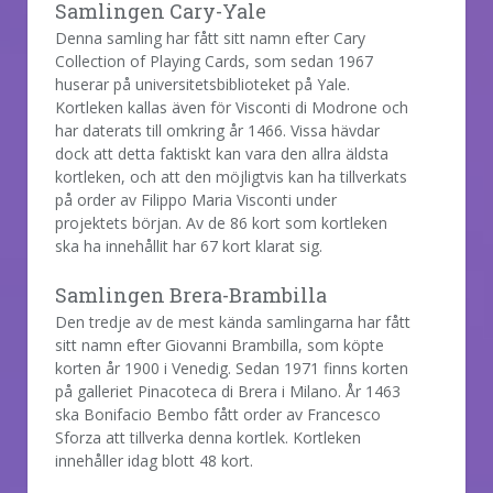
Samlingen Cary-Yale
Denna samling har fått sitt namn efter Cary
Collection of Playing Cards, som sedan 1967
huserar på universitetsbiblioteket på Yale.
Kortleken kallas även för Visconti di Modrone och
har daterats till omkring år 1466. Vissa hävdar
dock att detta faktiskt kan vara den allra äldsta
kortleken, och att den möjligtvis kan ha tillverkats
på order av Filippo Maria Visconti under
projektets början. Av de 86 kort som kortleken
ska ha innehållit har 67 kort klarat sig.
Samlingen Brera-Brambilla
Den tredje av de mest kända samlingarna har fått
sitt namn efter Giovanni Brambilla, som köpte
korten år 1900 i Venedig. Sedan 1971 finns korten
på galleriet Pinacoteca di Brera i Milano. År 1463
ska Bonifacio Bembo fått order av Francesco
Sforza att tillverka denna kortlek. Kortleken
innehåller idag blott 48 kort.