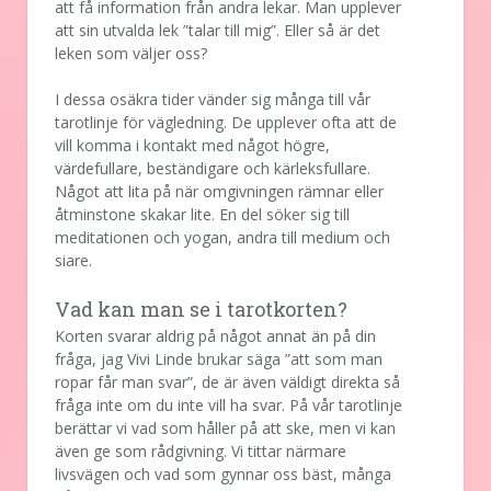
att få information från andra lekar. Man upplever
att sin utvalda lek ”talar till mig”. Eller så är det
leken som väljer oss?
I dessa osäkra tider vänder sig många till vår
tarotlinje för vägledning. De upplever ofta att de
vill komma i kontakt med något högre,
värdefullare, beständigare och kärleksfullare.
Något att lita på när omgivningen rämnar eller
åtminstone skakar lite. En del söker sig till
meditationen och yogan, andra till medium och
siare.
Vad kan man se i tarotkorten?
Korten svarar aldrig på något annat än på din
fråga, jag Vivi Linde brukar säga ”att som man
ropar får man svar”, de är även väldigt direkta så
fråga inte om du inte vill ha svar. På vår tarotlinje
berättar vi vad som håller på att ske, men vi kan
även ge som rådgivning. Vi tittar närmare
livsvägen och vad som gynnar oss bäst, många