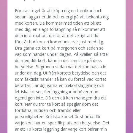
Första steget är att köpa dig en tarotkort och
sedan lägga ner tid och energi på att bekanta dig
med korten. De kommer med tiden att bli ett
med dig, en slags förlängning så ni kommer att
dela information, därför är det viktigt att du
förstår hur korten kommunicerar just med dig.
Dra gärna ett kort på morgonen och sedan se
vad som händer under dagen. På kvällen så sitter
du med ditt kort, känn in det samt se på dess
betydelse. Begrunna sedan var det kan passa in
under din dag. Utifrån kortets betydelse och det
som faktiskt händer så kan du förstå vad kortet
berättar. Lär dig gärna en trekortsläggning och
lettiska korset, fler läggningar behöver man
egentligen inte. Då och då kan manegen dra ett
kort. När du tror te kort så speglar dom det
förflutna, nutiden och framtid eller
personligheten. Keltiska korset är stjärna där
varje kort har en specifik plats och betydelse. Det
är ett 10 korts läggning där varje kort bidrar min