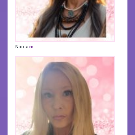
Naina
88