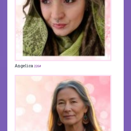
Angelica
226#