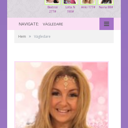
Beatrice
Lotta N
Anki 177#
Naina 88#
277#
190#
NAVIGATE:
VÄGLEDARE
»
Hem
Vägledare