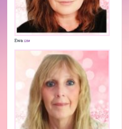
Ewa
128#