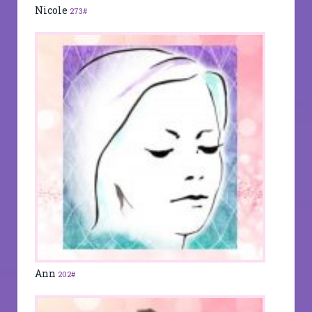
Nicole
273#
Ann
202#