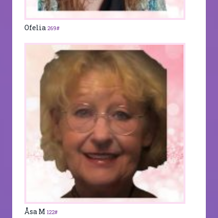
Ofelia
269#
Åsa M
122#