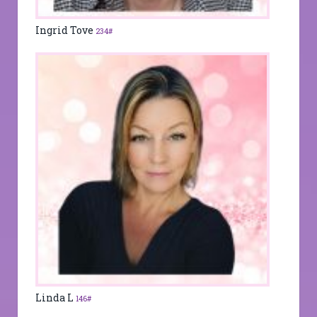
Ingrid Tove
234#
Linda L
146#