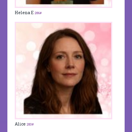
Helena E
286#
Alice
283#