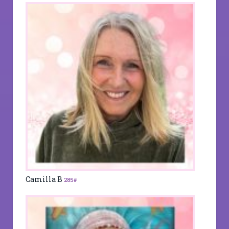
Camilla B
285#