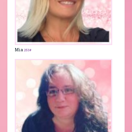
Mia
253#