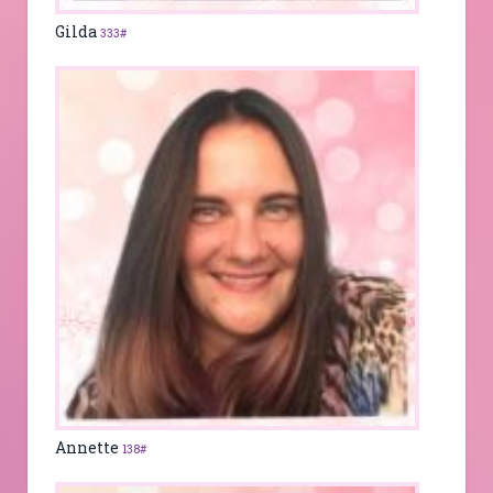
Gilda
333#
Annette
138#