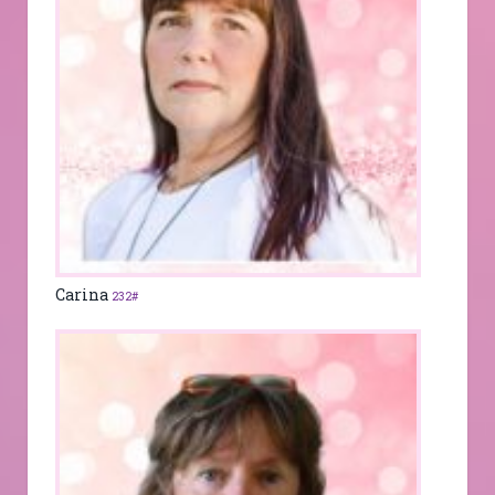
Carina
232#