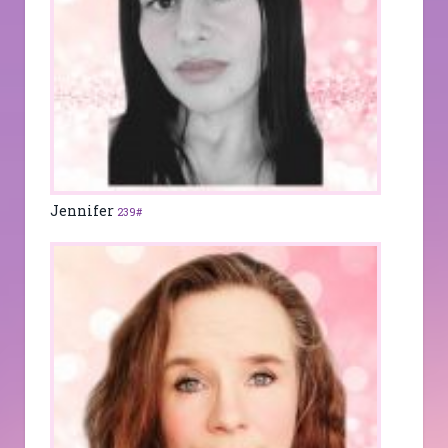
Jennifer
239#