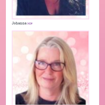
Johanna
142#