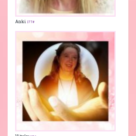
Anki
177#