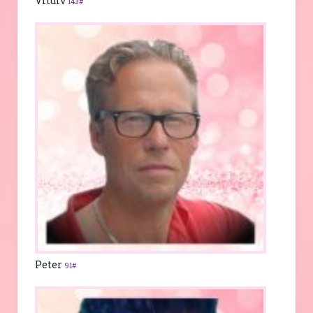
Vitulv
143#
Peter
91#