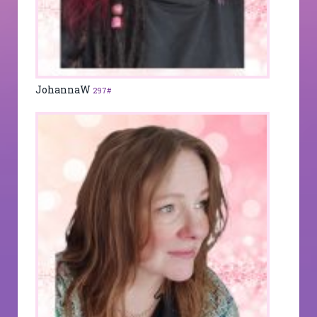
JohannaW
297#