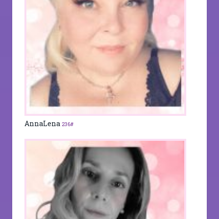
AnnaLena
236#