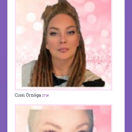
Cissi Örnöga
271#