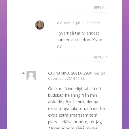
REPLY
VIVI
den
19 juli, 2023 07:25
Tyvärr så tar ivi endast
kunder via telefon. Kram
vivi
REPLY
CARINA NINA GUSTAFSSON
den
24
december, 2014 11:38
Önskar så innerligt, att få ett
budskap-hälsning från min
älskade pôjk Henrik, denna
extra tunga julafton, då det blir
extra extra smärtsam tom
plats…. Hälsa honom, att jag
Älskar honom sååå mycke’…..