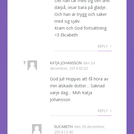
Det han tar med sig sen året
därpå, visar bara på glädje.
Och han är trygg och säker
med sig själv.
Kram och God fortsättning
<3 Elicabeth
REPLY
KATJA JOHANSSON
den
24
december, 2014 02:32
God Jul! Hoppas att få höra av
min älskade dotter… Saknad
varje dag… Mvh Katja
Johansson
REPLY
ELICABETH
den
28 december,
2014 12:40