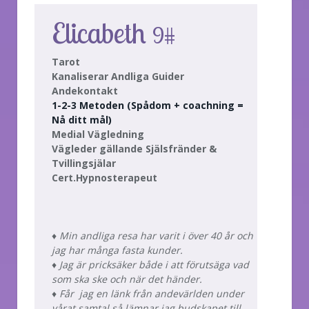
Elicabeth
9#
Tarot
Kanaliserar Andliga Guider
Andekontakt
1-2-3 Metoden (Spådom + coachning =
Nå ditt mål)
Medial Vägledning
Vägleder gällande Själsfränder &
Tvillingsjälar
Cert.Hypnosterapeut
♦ Min andliga resa har varit i över 40 år och
jag har många fasta kunder.
♦ Jag är pricksäker både i att förutsäga vad
som ska ske och när det händer.
♦ Får jag en länk från andevärlden under
vårat samtal så lämnar jag budskapet till