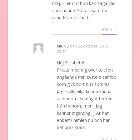
mej. Eller om hon kan säga vad
som hände. Så tacksam för
svar. Kram Lisbeth
REPLY
MICKIS
den
22 oktober, 2015
08:33
Hej Elicabeth!
Pratat med dig över telefon
angående min systers sambo
som gick bort nu i somras.
Jag skulle vilja kunna känna
av honom, se något tecken
från honom, men.. Jag
känner ingenting :(. Är han
enbart i himlen nu och har
det bra? Kram.
REPLY