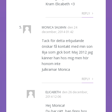
Kram Elicabeth <3
REPLY
MONICA SALMAN
den
24
december, 2014 01:42
Tack för detta erbjudande
önskar få kontakt med min son
Ilija som gick bort Maj 2012 jag
känner han hos mig men hör
honom inte
Julkramar Monica
REPLY
ELICABETH
den
26 december,
2014 12:06
Hej Monica!
Du har rätt, han finns hos