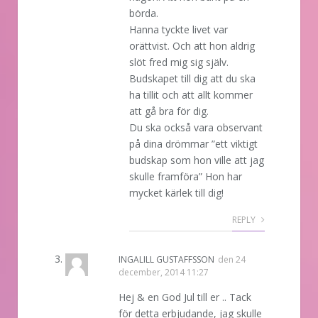
börda.
Hanna tyckte livet var
orättvist. Och att hon aldrig
slöt fred mig sig själv.
Budskapet till dig att du ska
ha tillit och att allt kommer
att gå bra för dig.
Du ska också vara observant
på dina drömmar ”ett viktigt
budskap som hon ville att jag
skulle framföra” Hon har
mycket kärlek till dig!
REPLY
INGALILL GUSTAFFSSON
den
24
december, 2014 11:27
Hej & en God Jul till er .. Tack
för detta erbjudande, jag skulle