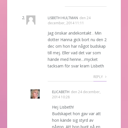
LISBETH HULTMAN
den
24
december, 2014 11:11
Jag önskar andekontakt . Min
dotter Hanna gick bort nu den 2
dec om hon har något budskap
till mej. Eller vad det var som
hände med henne…mycket
tacksam för svar kram Lisbeth
REPLY
ELICABETH
den
24 december,
2014 10:28
Hej Lisbeth!
Budskapet hon gav var att
hon kände sig styrd av
någon. Att hon burit på en