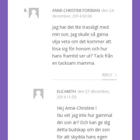
ANNE-CHRISTINE FORSMAN
den
24
december, 2014 02:06
Jag har det lite trassligt med
min son. Jag skulle så gärna
vilja veta om det kommer att
lösa sig för honom och hur
hans framtid ser ut? Tack från
en tacksam mamma.
REPLY
ELICABETH
den
27 december,
2014 11:59
Hej Anne-Christine !
Nu vet jag inte hur gammal
din son är? Och kan ge dig
detta budskap om din son
för att skydda hans egen