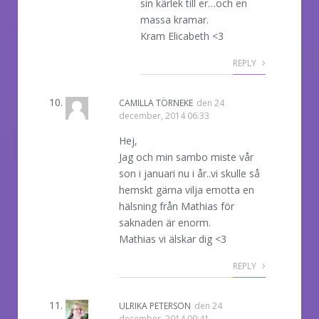
sin kärlek till er…och en
massa kramar.
Kram Elicabeth <3
REPLY
CAMILLA TÖRNEKE
den
24
december, 2014 06:33
Hej,
Jag och min sambo miste vår
son i januari nu i år..vi skulle så
hemskt gärna vilja emotta en
hälsning från Mathias för
saknaden är enorm.
Mathias vi älskar dig <3
REPLY
ULRIKA PETERSON
den
24
december, 2014 09:41