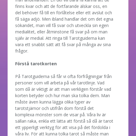
finns kvar och att de fortfarande älskar oss, en
del behöver få till en förlåtelse eller ett avslut och
få säga adjö. Men ibland handlar det om det egna
sökandet, man vill få svar och utveckla sin egen
medialitet, eller åtminstone få svar på om man
själv är medial. Att ringa till Tarotguiderna kan
vara ett snabbt sätt att få svar på många av sina
frågor.
Förstå tarotkorten
På Tarotguiderna så får vi ofta förfrågningar från
personer som vill arbeta på vår tarotlinje. Vad
som då är viktigt är att man verkligen förstår vad
korten betyder och hur man ska tolka dem. Man
måste även kunna lägga olika typer av
tarotstjärnor och utifrån dom förstå det
komplexa mönster som de visar på. Våra liv är
sällan raka, enkla ett lätta att förstå så då är tarot
ett ypperligt verktyg för att visa på det fördolda i
våra liv. För att kunna tolka tarot så måste man