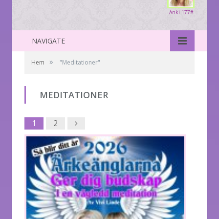
Anki 177#
NAVIGATE
»
Hem
"Meditationer"
MEDITATIONER
Next
1
2
1
2
Next