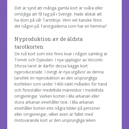
Det är synd att många gamla kort är svåra eller
omöjliga att få tag på i Sverige. Hade älskat att
ha dom på vår Tarotlinje. Vem vet kanske finns
det någon på Tarotguiderna som har en hemma?
Nyproduktion av de äldsta
tarotkorten
De två kort som inte finns kvar i någon samling är
Tornet och Djävulen. I nya upplagor av Visconti-
Sforza tarot är därför dessa bägge kort
nyproducerade. I övrigt är nya utgåvor av denna
tarotlek en reproduktion av den ursprungliga
kortleken som under 1400-talet målades för hand
och föreställer medeltida människor i medeltida
omgivningar. Varken korten i lilla arkanan eller
stora arkanan innehåller text. I lilla arkanan
innehåller korten inte några bilder på personer
eller omgivningar, vilket även är fallet med
motsvarande kort ur den ursprungliga leken.