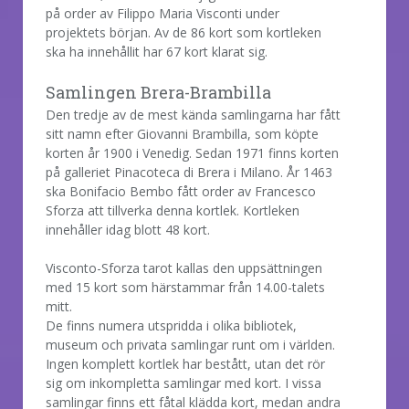
på order av Filippo Maria Visconti under
projektets början. Av de 86 kort som kortleken
ska ha innehållit har 67 kort klarat sig.
Samlingen Brera-Brambilla
Den tredje av de mest kända samlingarna har fått
sitt namn efter Giovanni Brambilla, som köpte
korten år 1900 i Venedig. Sedan 1971 finns korten
på galleriet Pinacoteca di Brera i Milano. År 1463
ska Bonifacio Bembo fått order av Francesco
Sforza att tillverka denna kortlek. Kortleken
innehåller idag blott 48 kort.
Visconto-Sforza tarot kallas den uppsättningen
med 15 kort som härstammar från 14.00-talets
mitt.
De finns numera utspridda i olika bibliotek,
museum och privata samlingar runt om i världen.
Ingen komplett kortlek har bestått, utan det rör
sig om inkompletta samlingar med kort. I vissa
samlingar finns ett fåtal klädda kort, medan andra