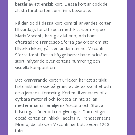
består av ett enskilt kort. Dessa kort är dock de
äldsta tarotkorten som finns bevarade.
På den tid då dessa kort kom till användes korten
till vardags för att spela med. Eftersom Filippo
Maria Visconti, hertig av Milano, och hans
efterträdare Francesco Sforza gav order om att
tillverka leken, går den under namnet Visconti-
Sforza tarot. Dessa bägge herrar hade också ett
stort inflytande över kortens numrering och
visuella komposition.
Det kvarvarande korten ur leken har ett särskilt
historiskt intresse på grund av deras skönhet och
detaljerade utformning. Korten tillverkades ofta i
dyrbara material och föreställer inte sällan
medlemmar ur familjerna Visconti och Sforza i
tidsenliga kläder och omgivningar. Därmed ger
också korten en inblick i adelns liv i renässansens
Milano, där släkten Visconti har bott sedan 1200-
talet.