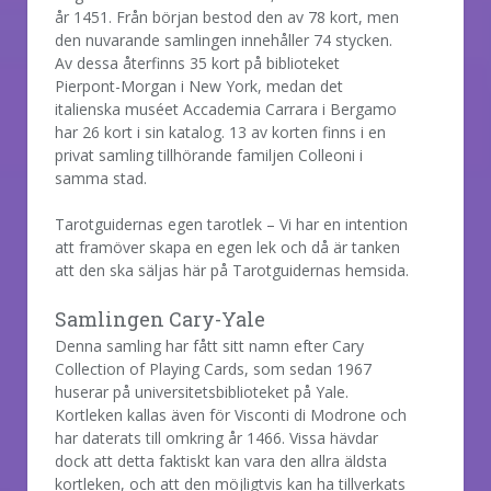
år 1451. Från början bestod den av 78 kort, men
den nuvarande samlingen innehåller 74 stycken.
Av dessa återfinns 35 kort på biblioteket
Pierpont-Morgan i New York, medan det
italienska muséet Accademia Carrara i Bergamo
har 26 kort i sin katalog. 13 av korten finns i en
privat samling tillhörande familjen Colleoni i
samma stad.
Tarotguidernas egen tarotlek – Vi har en intention
att framöver skapa en egen lek och då är tanken
att den ska säljas här på Tarotguidernas hemsida.
Samlingen Cary-Yale
Denna samling har fått sitt namn efter Cary
Collection of Playing Cards, som sedan 1967
huserar på universitetsbiblioteket på Yale.
Kortleken kallas även för Visconti di Modrone och
har daterats till omkring år 1466. Vissa hävdar
dock att detta faktiskt kan vara den allra äldsta
kortleken, och att den möjligtvis kan ha tillverkats