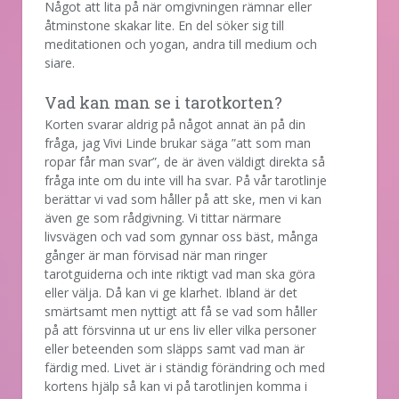
Något att lita på när omgivningen rämnar eller
åtminstone skakar lite. En del söker sig till
meditationen och yogan, andra till medium och
siare.
Vad kan man se i tarotkorten?
Korten svarar aldrig på något annat än på din
fråga, jag Vivi Linde brukar säga ”att som man
ropar får man svar”, de är även väldigt direkta så
fråga inte om du inte vill ha svar. På vår tarotlinje
berättar vi vad som håller på att ske, men vi kan
även ge som rådgivning. Vi tittar närmare
livsvägen och vad som gynnar oss bäst, många
gånger är man förvisad när man ringer
tarotguiderna och inte riktigt vad man ska göra
eller välja. Då kan vi ge klarhet. Ibland är det
smärtsamt men nyttigt att få se vad som håller
på att försvinna ut ur ens liv eller vilka personer
eller beteenden som släpps samt vad man är
färdig med. Livet är i ständig förändring och med
kortens hjälp så kan vi på tarotlinjen komma i