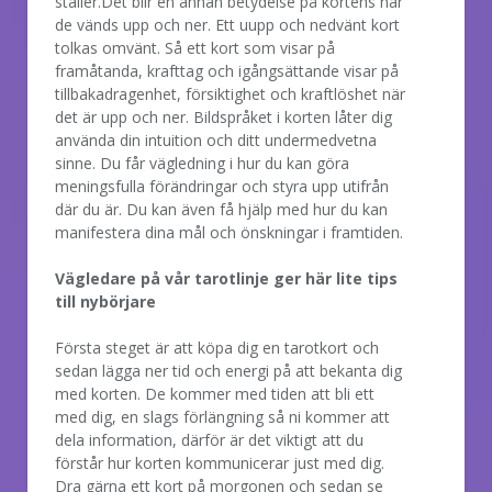
ställer.Det blir en annan betydelse på kortens när
de vänds upp och ner. Ett uupp och nedvänt kort
tolkas omvänt. Så ett kort som visar på
framåtanda, krafttag och igångsättande visar på
tillbakadragenhet, försiktighet och kraftlöshet när
det är upp och ner. Bildspråket i korten låter dig
använda din intuition och ditt undermedvetna
sinne. Du får vägledning i hur du kan göra
meningsfulla förändringar och styra upp utifrån
där du är. Du kan även få hjälp med hur du kan
manifestera dina mål och önskningar i framtiden.
Vägledare på vår tarotlinje ger här lite tips
till nybörjare
Första steget är att köpa dig en tarotkort och
sedan lägga ner tid och energi på att bekanta dig
med korten. De kommer med tiden att bli ett
med dig, en slags förlängning så ni kommer att
dela information, därför är det viktigt att du
förstår hur korten kommunicerar just med dig.
Dra gärna ett kort på morgonen och sedan se