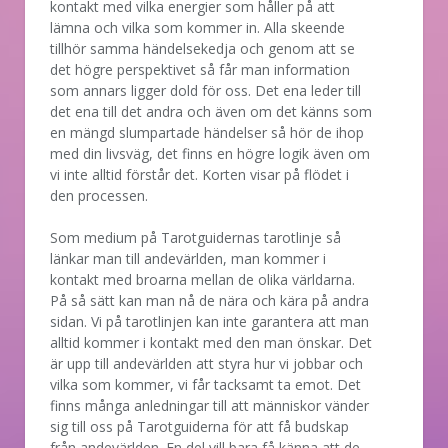
kontakt med vilka energier som håller på att
lämna och vilka som kommer in. Alla skeende
tillhör samma händelsekedja och genom att se
det högre perspektivet så får man information
som annars ligger dold för oss. Det ena leder till
det ena till det andra och även om det känns som
en mängd slumpartade händelser så hör de ihop
med din livsväg, det finns en högre logik även om
vi inte alltid förstår det. Korten visar på flödet i
den processen.
Som medium på Tarotguidernas tarotlinje så
länkar man till andevärlden, man kommer i
kontakt med broarna mellan de olika världarna.
På så sätt kan man nå de nära och kära på andra
sidan. Vi på tarotlinjen kan inte garantera att man
alltid kommer i kontakt med den man önskar. Det
är upp till andevärlden att styra hur vi jobbar och
vilka som kommer, vi får tacksamt ta emot. Det
finns många anledningar till att människor vänder
sig till oss på Tarotguiderna för att få budskap
från andevärlden. En del vill bara få känna att de