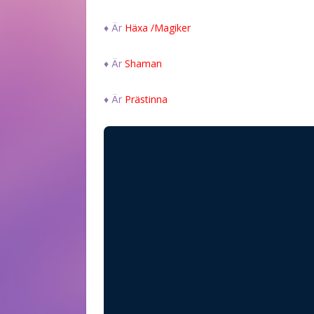
♦ Är
Häxa /Magiker
♦ Är
Shaman
♦ Är
Prästinna