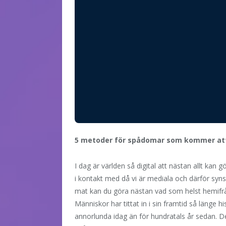
5 metoder för spådomar som kommer att
I dag är världen så digital att nästan allt k
i kontakt med då vi är mediala och därför synsko
mat kan du göra nästan vad som helst hemifrå
Människor har tittat in i sin framtid så länge h
annorlunda idag än för hundratals år sedan. De