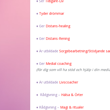
♦ Ser
Tidigare-Liv
♦
Tyder drömmar
♦ Ger
Distans-healing
♦ Ger
Distans-Rening
♦ Är utbildade
Sorgebearbetning/Stödjande sa
♦ Ger
Medial coaching
(för dig som vill ha stöd och hjälp i din medi
♦ Är utbildade
Livscoacher
♦ Rådgivning –
Hälsa & Örter
♦ Rådgivning –
Magi & ritualer