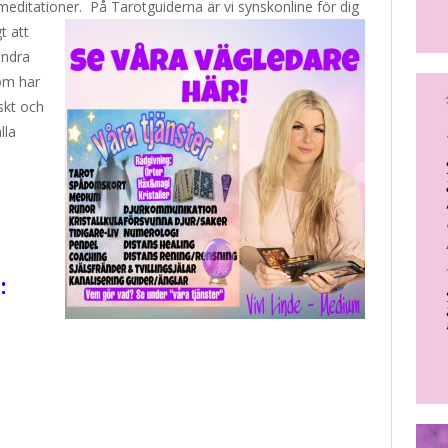
 meditationer.
På Tarotguiderna är vi synskonline för dig
t att
andra
om har
skt och
lla
: