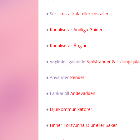
♦ Ser i
kristallkula eller kristaller
♦
Kanaliserar Andliga Guider
♦
Kanaliserar Änglar
♦ Vägleder gällande
Själsfränder & Tvillingsjäla
♦ Använder
Pendel
♦ Länkar till
Andevärlden
♦
Djurkommunikatörer
♦
Finner Försvunna Djur eller Saker