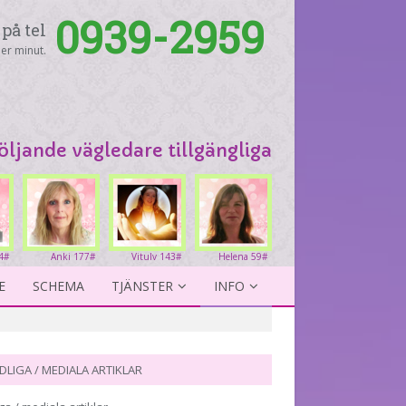
0939-2959
på tel
er minut.
följande vägledare tillgängliga
4#
Anki 177#
Vitulv 143#
Helena 59#
E
SCHEMA
TJÄNSTER
INFO
DLIGA / MEDIALA ARTIKLAR