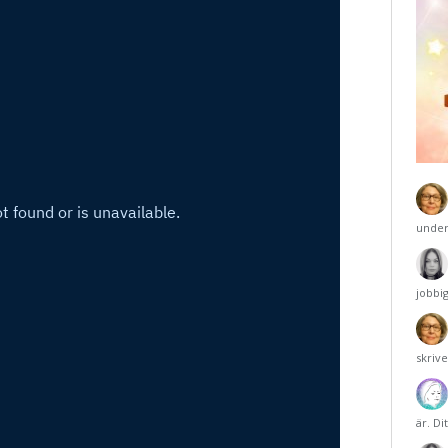
under
jobbi
skriv
är. Di