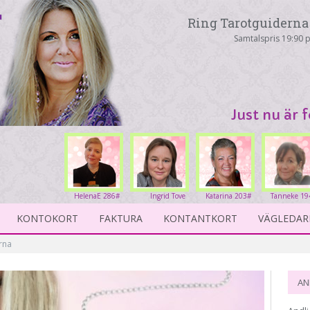
Ring Tarotguiderna 
Samtalspris 19:90 p
Just nu är 
HelenaE 286#
Ingrid Tove
Katarina 203#
Tanneke 19
234#
KONTOKORT
FAKTURA
KONTANTKORT
VÄGLEDAR
rna
AN