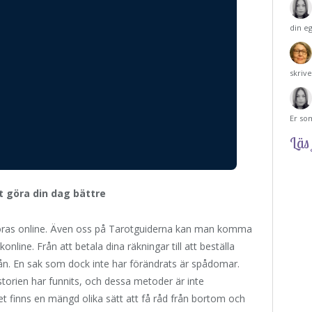
din e
skriv
Er so
Läs 
 göra din dag bättre
an göras online. Även oss på Tarotguiderna kan man komma
nline. Från att betala dina räkningar till att beställa
n. En sak som dock inte har förändrats är spådomar.
istorien har funnits, och dessa metoder är inte
t finns en mängd olika sätt att få råd från bortom och