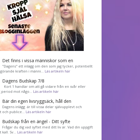
Det finns i vissa människor som en
"Dagens" ett inlägg om den som jag tycker, potentiellt
görande kraften i männi…
Läs artikeln här
Dagens Budskap 7/8
Kort 1 handlar om att gå vidare från en svår eller
g period mot någo…
Läs artikeln här
Bär din egen livsryggsäck, håll den
Dagens inlägg är till vissa delar självupplevt och
et och publice…
Läs artikeln här
Budskap från en ängel - Ditt syfte
Frågar du dig vad syftet med ditt liv är. Vad din uppgift
tt kall. Sv…
Läs artikeln här