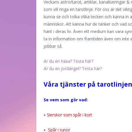
Veckans astro/tarot, artiklar, kanaliseringar &
som vill ringa en tarotlinje. För oss är det viktig
kunna se och tolka olika tecken och känna in 
människor. Att känna hur de tänker och vad s
hänt i deras liv. Även ett medium kan vara syn
ta in information om framtiden även om inte a
jobbar så.
Är du en häxa? Testa här?
Är du en jordängel? Testa här?
Våra tjänster på tarotlinjen
Se vem som gör vad:
♦
Sierskor som spår i kort
♦
Spår i runor