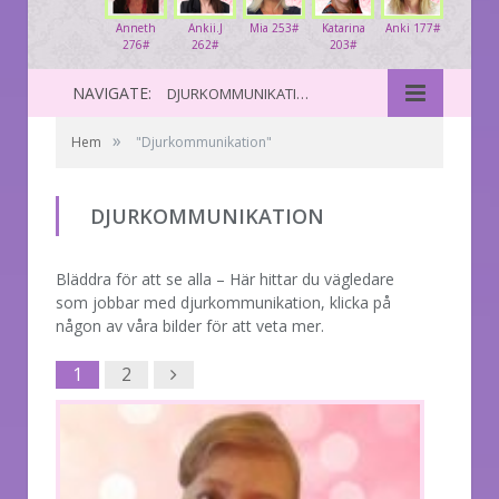
Anneth
Ankii.J
Mia 253#
Katarina
Anki 177#
276#
262#
203#
NAVIGATE:
DJURKOMMUNIKATION
»
Hem
"Djurkommunikation"
DJURKOMMUNIKATION
Bläddra för att se alla – Här hittar du vägledare
som jobbar med djurkommunikation, klicka på
någon av våra bilder för att veta mer.
Next
1
2
1
2
Next