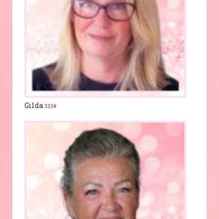
Gilda
333#