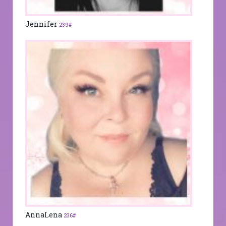
Jennifer
239#
AnnaLena
236#