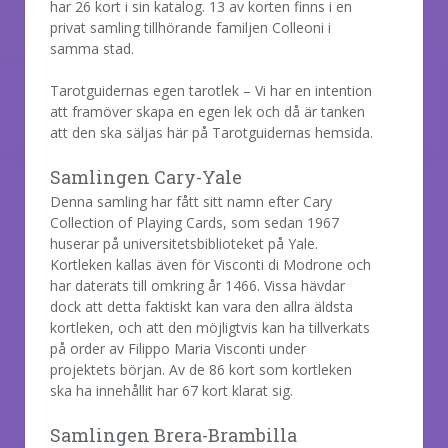
har 26 kort i sin katalog. 13 av korten finns i en
privat samling tillhörande familjen Colleoni i
samma stad.
Tarotguidernas egen tarotlek – Vi har en intention
att framöver skapa en egen lek och då är tanken
att den ska säljas här på Tarotguidernas hemsida.
Samlingen Cary-Yale
Denna samling har fått sitt namn efter Cary
Collection of Playing Cards, som sedan 1967
huserar på universitetsbiblioteket på Yale.
Kortleken kallas även för Visconti di Modrone och
har daterats till omkring år 1466. Vissa hävdar
dock att detta faktiskt kan vara den allra äldsta
kortleken, och att den möjligtvis kan ha tillverkats
på order av Filippo Maria Visconti under
projektets början. Av de 86 kort som kortleken
ska ha innehållit har 67 kort klarat sig.
Samlingen Brera-Brambilla