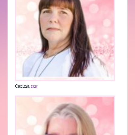
Carina
232#