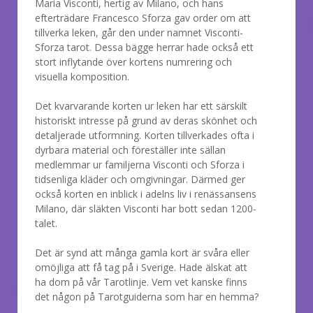
Maria Visconti, hertig av Milano, och hans
efterträdare Francesco Sforza gav order om att
tillverka leken, går den under namnet Visconti-
Sforza tarot. Dessa bägge herrar hade också ett
stort inflytande över kortens numrering och
visuella komposition.
Det kvarvarande korten ur leken har ett särskilt
historiskt intresse på grund av deras skönhet och
detaljerade utformning. Korten tillverkades ofta i
dyrbara material och föreställer inte sällan
medlemmar ur familjerna Visconti och Sforza i
tidsenliga kläder och omgivningar. Därmed ger
också korten en inblick i adelns liv i renässansens
Milano, där släkten Visconti har bott sedan 1200-
talet.
Det är synd att många gamla kort är svåra eller
omöjliga att få tag på i Sverige. Hade älskat att
ha dom på vår Tarotlinje. Vem vet kanske finns
det någon på Tarotguiderna som har en hemma?