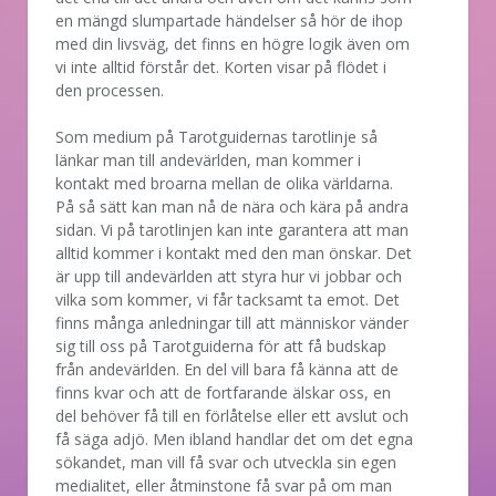
en mängd slumpartade händelser så hör de ihop
med din livsväg, det finns en högre logik även om
vi inte alltid förstår det. Korten visar på flödet i
den processen.
Som medium på Tarotguidernas tarotlinje så
länkar man till andevärlden, man kommer i
kontakt med broarna mellan de olika världarna.
På så sätt kan man nå de nära och kära på andra
sidan. Vi på tarotlinjen kan inte garantera att man
alltid kommer i kontakt med den man önskar. Det
är upp till andevärlden att styra hur vi jobbar och
vilka som kommer, vi får tacksamt ta emot. Det
finns många anledningar till att människor vänder
sig till oss på Tarotguiderna för att få budskap
från andevärlden. En del vill bara få känna att de
finns kvar och att de fortfarande älskar oss, en
del behöver få till en förlåtelse eller ett avslut och
få säga adjö. Men ibland handlar det om det egna
sökandet, man vill få svar och utveckla sin egen
medialitet, eller åtminstone få svar på om man