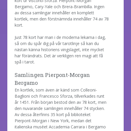
kort ur Visconti-Sforza: Pierpont-Morgan
Bergamo, Cary-Yale och Brera-Brambilla. Ingen
av dessa samlingar innehåller en komplett
kortlek, men den förstnämnda innehåller 74 av 78
kort.
Just 78 kort har man i de moderna lekarna i dag,
så om du spår dig på vår tarotlinje så kan du
nästan känna historiens vingslaget, inte mycket
har förändrats. Det är verkligen ren magi att få
spå i tarot.
Samlingen Pierpont-Morgan
Bergamo
En kortlek, som även är känd som Colleoni-
Baglioni och Francesco Sforza, tillverkades runt
år 1451. Från början bestod den av 78 kort, men
den nuvarande samlingen innehåller 74 stycken.
Av dessa återfinns 35 kort på biblioteket
Pierpont-Morgan i New York, medan det
italienska muséet Accademia Carrara i Bergamo