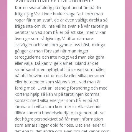
Vad kan man se i tarotkorten?
Korten svarar aldrig på något annat än på din
fråga, jag Vivi Linde brukar säga ”att som man
ropar får man svar”, de är även väldigt direkta så
fråga inte om du inte vill ha svar. På vår tarotlinje
berättar vi vad som håller på att ske, men vi kan
även ge som rådgivning. Vi tittar närmare
livsvägen och vad som gynnar oss bäst, många
gånger är man förvisad när man ringer
tarotguiderna och inte riktigt vad man ska göra
eller välja. Då kan vi ge klarhet. Ibland är det
smärtsamt men nyttigt att få se vad som håller
på att försvinna ut ur ens liv eller vilka personer
eller beteenden som släpps samt vad man är
färdig med. Livet är i ständig förändring och med
kortens hjälp så kan vi på tarotlinjen komma i
kontakt med vilka energier som håller på att
lämna och vilka som kommer in. Alla skeende
tillhör samma händelsekedja och genom att se
det högre perspektivet så får man information
som annars ligger dold för oss. Det ena leder till
det ena till det andra och även om det känns som