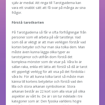
själv är medial. Att ringa till Tarotguiderna kan
vara ett snabbt sätt att få svar på många av sina
frågor.
Förstå tarotkorten
På Tarotguiderna så får vi ofta förfrågningar från
personer som vill arbeta på vår tarotlinje. Vad
som då är viktigt är att man verkligen förstår vad
korten betyder och hur man ska tolka dem. Man
måste även kunna lägga olika typer av
tarotstjärnor och utifrån dom förstå det
komplexa mönster som de visar på. Våra liv är
sällan raka, enkla ett lätta att förstå så då är tarot
ett ypperligt verktyg för att visa på det fördolda i
våra liv. För att kunna tolka tarot så måste man
känna till kortens betydelse och förstå vad den
lilla och stora arkanan symboliserar. Stora
arkanan består av 22 kort som alla visar på olika
aspekter av vårt liv. De är i sin tur indelade i tre
kategorier som är: Den fysiska världens högre