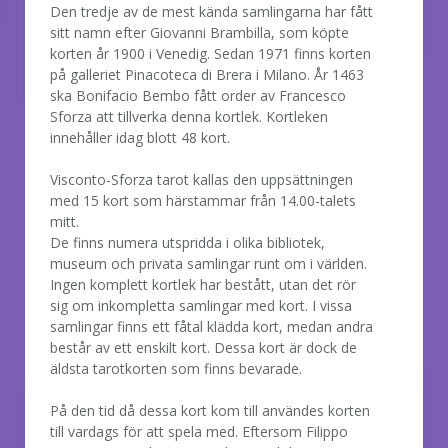
Den tredje av de mest kända samlingarna har fått
sitt namn efter Giovanni Brambilla, som köpte
korten år 1900 i Venedig. Sedan 1971 finns korten
på galleriet Pinacoteca di Brera i Milano. År 1463
ska Bonifacio Bembo fått order av Francesco
Sforza att tillverka denna kortlek. Kortleken
innehåller idag blott 48 kort.
Visconto-Sforza tarot kallas den uppsättningen
med 15 kort som härstammar från 14.00-talets
mitt.
De finns numera utspridda i olika bibliotek,
museum och privata samlingar runt om i världen.
Ingen komplett kortlek har bestått, utan det rör
sig om inkompletta samlingar med kort. I vissa
samlingar finns ett fåtal klädda kort, medan andra
består av ett enskilt kort. Dessa kort är dock de
äldsta tarotkorten som finns bevarade.
På den tid då dessa kort kom till användes korten
till vardags för att spela med. Eftersom Filippo