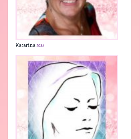
Katarina
203#