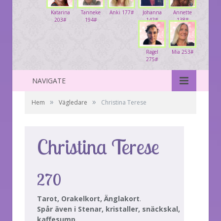
Katarina
Tanneke
Anki 177#
Johanna
Annette
203#
194#
142#
138#
Ragel
Mia 253#
275#
NAVIGATE
»
»
Hem
Vägledare
Christina Terese
Christina Terese
270
Tarot, Orakelkort, Änglakort
.
Spår även i Stenar, kristaller, snäckskal,
kaffesump.