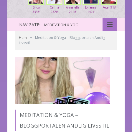
Gilda
Carina
Annarella
Johanna
Peter 91#
333#
232#
214#
142#
NAVIGATE:
MEDITATION & YOGA – BLOGGPORTALEN ANDLIG LIVSSTIL
»
Hem
Meditation & Yoga – Bloggportalen Andlig
Livsstil
MEDITATION & YOGA –
BLOGGPORTALEN ANDLIG LIVSSTIL