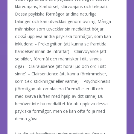
klärvoajans, klärhörsel, klärvoajans och telepati.
Dessa psykiska förmågor är dina naturliga
talanger och kan utvecklas genom övning. Många
människor som utvecklar sin medialitet börjar
också uppleva andra psykiska förmågor, som kan
inkludera: – Prekognition (att kunna se framtida
händelser innan de inträffar) – Clairvoyance (att
se bilder, föremål och människor i ditt sinnes
öga) – Clairaudience (att höra ljud och ord i ditt
sinne) – Clairsentience (att känna förnimmelser,
som t.ex. stickningar eller värme) – Psychokinesis
(förmågan att omplacera föremål eller till och
med sväva i luften med hjälp av ditt sinne) Du
behöver inte ha medialitet för att uppleva dessa
psykiska förmågor, men de kan ofta följa med
denna gåva.
Lär dig att kanalisera under meditation. Om du