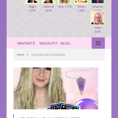
Ragel
Katarina
Anki 177#
Vitulv
Johanna
275#
203#
143#
142#
Gilda
333#
NAVIGATE:
MEDIALITET – BLOGGPORTALEN ANDLIG LIVSSTIL
»
Hem
Utveckla din medialitet