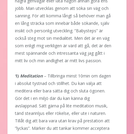
några genvägar eller låta någon annan göra ens
jobb. Man utvecklas genom att söka sin väg och
sanning. För att komma långt så behöver man gå
en lång sträcka som innebär både sökande, själv
insikt och personlig utveckling. ”Babysteps” är
också steg mot sin medialitet. Men det är en väg
som enligt mig verkligen är värd att gå, det är den
mest spännande och intressanta väg jag gått i
mitt liv och min andlighet är mitt livs passion.
1)
Meditation
– Tillbringa minst 10min om dagen
i absolut tystnad och stillhet. Du kan välja att
meditera eller bara sätta dig och sluta ögonen.
Gör det i en miljö där du kan känna dig
avslappnad. Sätt gärna på lite meditation musik,
tänd stearinljus eller rökelse, eller ute i naturen.
Tillåt dig att bara vara utan krav på prestation att
”lyckas”. Märker du att tankar kommer acceptera