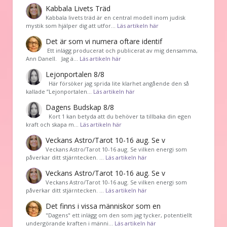
Kabbala Livets Träd
Kabbala livets träd är en central modell inom judisk
mystik som hjälper dig att utfor…
Läs artikeln här
Det är som vi numera oftare identif
͏ Ett inlägg producerat och publicerat av mig densamma,
Ann Danell. Jag ä…
Läs artikeln här
Lejonportalen 8/8
Här försöker jag sprida lite klarhet angående den så
kallade ”Lejonportalen…
Läs artikeln här
Dagens Budskap 8/8
Kort 1 kan betyda att du behöver ta tillbaka din egen
kraft och skapa m…
Läs artikeln här
Veckans Astro/Tarot 10-16 aug. Se v
Veckans Astro/Tarot 10-16 aug. Se vilken energi som
påverkar ditt stjärntecken. …
Läs artikeln här
Veckans Astro/Tarot 10-16 aug. Se v
Veckans Astro/Tarot 10-16 aug. Se vilken energi som
påverkar ditt stjärntecken. …
Läs artikeln här
Det finns i vissa människor som en
"Dagens" ett inlägg om den som jag tycker, potentiellt
undergörande kraften i männi…
Läs artikeln här