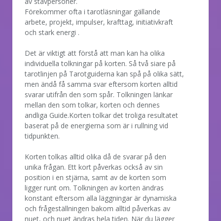
av stavpersoner.
Förekommer ofta i tarotläsningar gällande
arbete, projekt, impulser, krafttag, initiativkraft
och stark energi .
Det är viktigt att förstå att man kan ha olika
individuella tolkningar på korten. Så två siare på
tarotlinjen på Tarotguiderna kan spå på olika sätt,
men ändå få samma svar eftersom korten alltid
svarar utifrån den som spår. Tolkningen länkar
mellan den som tolkar, korten och dennes
andliga Guide.Korten tolkar det troliga resultatet
baserat på de energierna som är i rullning vid
tidpunkten.
Korten tolkas alltid olika då de svarar på den
unika frågan. Ett kort påverkas också av sin
position i en stjärna, samt av de korten som
ligger runt om. Tolkningen av korten ändras
konstant eftersom alla läggningar är dynamiska
och frågeställningen bakom alltid påverkas av
nuet, och nuet ändras hela tiden. När du lägger