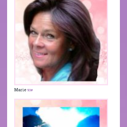
Marie
93#