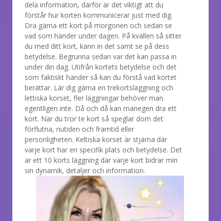
dela information, därför är det viktigt att du
förstår hur korten kommunicerar just med dig.
Dra gärna ett kort på morgonen och sedan se
vad som händer under dagen. På kvällen så sitter
du med ditt kort, känn in det samt se på dess
betydelse. Begrunna sedan var det kan passa in
under din dag. Utifrån kortets betydelse och det
som faktiskt händer så kan du förstå vad kortet
berättar. Lär dig gärna en trekortsläggning och
lettiska korset, fler läggningar behöver man
egentligen inte. Då och då kan manegen dra ett
kort. När du tror te kort så speglar dom det
förflutna, nutiden och framtid eller
personligheten. Keltiska korset är stjärna där
varje kort har en specifik plats och betydelse. Det
är ett 10 korts läggning där varje kort bidrar min
sin dynamik, detaljer och information.