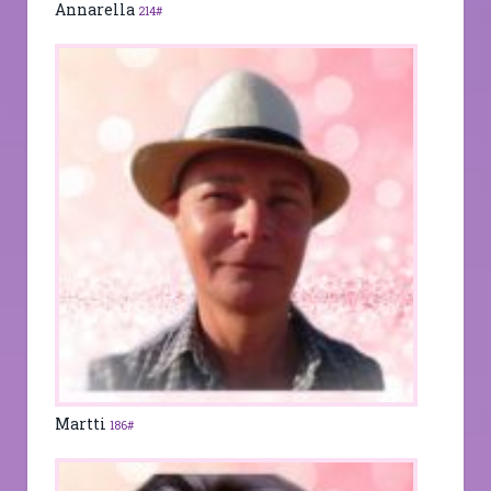
Annarella
214#
Martti
186#