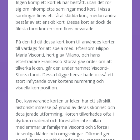
Ingen komplett kortlek har bestått, utan det rör
sig om inkompletta samlingar med kort. I vissa
samlingar finns ett fåtal klädda kort, medan andra
består av ett enskilt kort. Dessa kort är dock de
äldsta tarotkorten som finns bevarade.
På den tid då dessa kort kom till användes korten
till vardags för att spela med. Eftersom Filippo
Maria Visconti, hertig av Milano, och hans
efterträdare Francesco Sforza gav order om att
tillverka leken, går den under namnet Visconti-
Sforza tarot. Dessa bägge herrar hade också ett
stort inflytande över kortens numrering och
visuella komposition.
Det kvarvarande korten ur leken har ett särskilt
historiskt intresse på grund av deras skönhet och
detaljerade utformning. Korten tillverkades ofta i
dyrbara material och föreställer inte sällan
medlemmar ur familjerna Visconti och Sforza i
tidsenliga kläder och omgivningar. Därmed ger