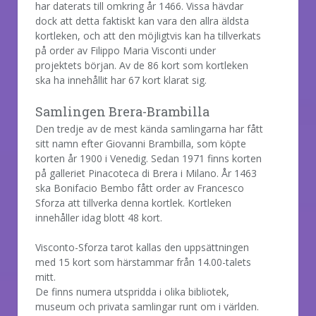
har daterats till omkring år 1466. Vissa hävdar
dock att detta faktiskt kan vara den allra äldsta
kortleken, och att den möjligtvis kan ha tillverkats
på order av Filippo Maria Visconti under
projektets början. Av de 86 kort som kortleken
ska ha innehållit har 67 kort klarat sig.
Samlingen Brera-Brambilla
Den tredje av de mest kända samlingarna har fått
sitt namn efter Giovanni Brambilla, som köpte
korten år 1900 i Venedig. Sedan 1971 finns korten
på galleriet Pinacoteca di Brera i Milano. År 1463
ska Bonifacio Bembo fått order av Francesco
Sforza att tillverka denna kortlek. Kortleken
innehåller idag blott 48 kort.
Visconto-Sforza tarot kallas den uppsättningen
med 15 kort som härstammar från 14.00-talets
mitt.
De finns numera utspridda i olika bibliotek,
museum och privata samlingar runt om i världen.