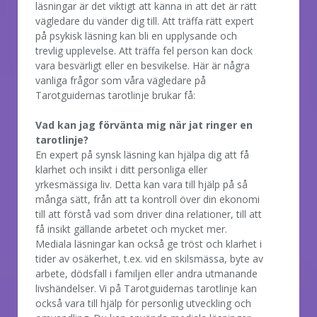
läsningar är det viktigt att känna in att det är rätt
vägledare du vänder dig till. Att träffa rätt expert
på psykisk läsning kan bli en upplysande och
trevlig upplevelse. Att träffa fel person kan dock
vara besvärligt eller en besvikelse. Här är några
vanliga frågor som våra vägledare på
Tarotguidernas tarotlinje brukar få:
Vad kan jag förvänta mig när jat ringer en
tarotlinje?
En expert på synsk läsning kan hjälpa dig att få
klarhet och insikt i ditt personliga eller
yrkesmässiga liv. Detta kan vara till hjälp på så
många sätt, från att ta kontroll över din ekonomi
till att förstå vad som driver dina relationer, till att
få insikt gällande arbetet och mycket mer.
Mediala läsningar kan också ge tröst och klarhet i
tider av osäkerhet, t.ex. vid en skilsmässa, byte av
arbete, dödsfall i familjen eller andra utmanande
livshändelser. Vi på Tarotguidernas tarotlinje kan
också vara till hjälp för personlig utveckling och