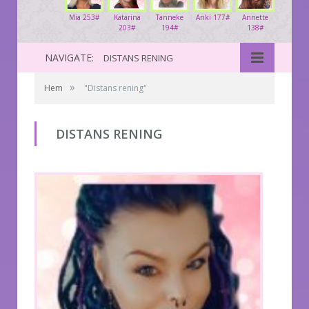
Mia 253#
Katarina
Tanneke
Anki 177#
Annette
203#
194#
138#
NAVIGATE:
DISTANS RENING
»
Hem
"Distans rening"
DISTANS RENING