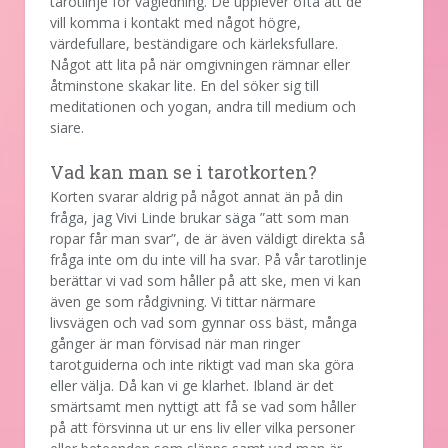
tarotlinje för vägledning. De upplever ofta att de
vill komma i kontakt med något högre,
värdefullare, beständigare och kärleksfullare.
Något att lita på när omgivningen rämnar eller
åtminstone skakar lite. En del söker sig till
meditationen och yogan, andra till medium och
siare.
Vad kan man se i tarotkorten?
Korten svarar aldrig på något annat än på din
fråga, jag Vivi Linde brukar säga ”att som man
ropar får man svar”, de är även väldigt direkta så
fråga inte om du inte vill ha svar. På vår tarotlinje
berättar vi vad som håller på att ske, men vi kan
även ge som rådgivning. Vi tittar närmare
livsvägen och vad som gynnar oss bäst, många
gånger är man förvisad när man ringer
tarotguiderna och inte riktigt vad man ska göra
eller välja. Då kan vi ge klarhet. Ibland är det
smärtsamt men nyttigt att få se vad som håller
på att försvinna ut ur ens liv eller vilka personer