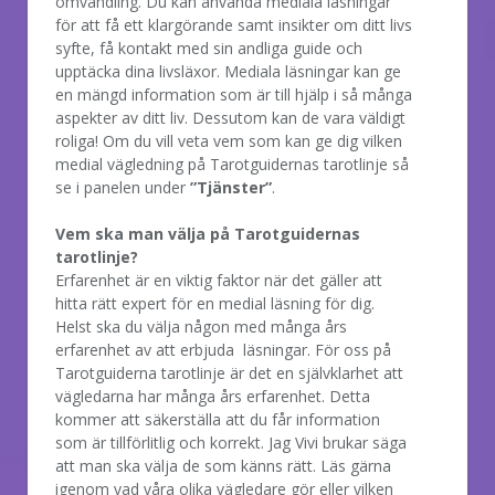
omvandling. Du kan använda mediala läsningar
för att få ett klargörande samt insikter om ditt livs
syfte, få kontakt med sin andliga guide och
upptäcka dina livsläxor. Mediala läsningar kan ge
en mängd information som är till hjälp i så många
aspekter av ditt liv. Dessutom kan de vara väldigt
roliga! Om du vill veta vem som kan ge dig vilken
medial vägledning på Tarotguidernas tarotlinje så
se i panelen under
”Tjänster”
.
Vem ska man välja på Tarotguidernas
tarotlinje?
Erfarenhet är en viktig faktor när det gäller att
hitta rätt expert för en medial läsning för dig.
Helst ska du välja någon med många års
erfarenhet av att erbjuda läsningar. För oss på
Tarotguiderna tarotlinje är det en självklarhet att
vägledarna har många års erfarenhet. Detta
kommer att säkerställa att du får information
som är tillförlitlig och korrekt. Jag Vivi brukar säga
att man ska välja de som känns rätt. Läs gärna
igenom vad våra olika vägledare gör eller vilken