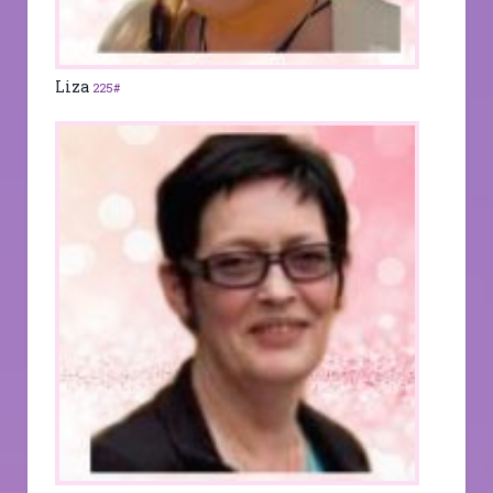
Liza
225#