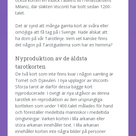
också korten en inblick i adelns liv i renässansens
Milano, där släkten Visconti har bott sedan 1200-
talet.
Det är synd att många gamla kort är svåra eller
omöjliga att få tag på i Sverige. Hade älskat att
ha dom på vår Tarotlinje. Vem vet kanske finns
det någon på Tarotguiderna som har en hemma?
Nyproduktion av de äldsta
tarotkorten
De två kort som inte finns kvar i någon samling är
Tornet och Djävulen. I nya upplagor av Visconti-
Sforza tarot är därför dessa bägge kort
nyproducerade. I övrigt är nya utgåvor av denna
tarotlek en reproduktion av den ursprungliga
kortleken som under 1400-talet målades för hand
och föreställer medeltida människor i medeltida
omgivningar. Varken korten i lilla arkanan eller
stora arkanan innehåller text. I lilla arkanan
innehåller korten inte några bilder på personer