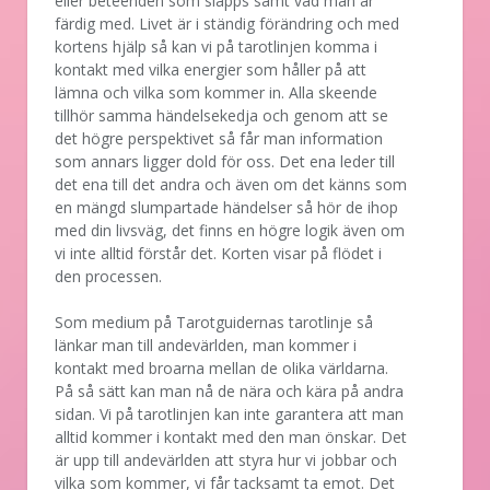
eller beteenden som släpps samt vad man är
färdig med. Livet är i ständig förändring och med
kortens hjälp så kan vi på tarotlinjen komma i
kontakt med vilka energier som håller på att
lämna och vilka som kommer in. Alla skeende
tillhör samma händelsekedja och genom att se
det högre perspektivet så får man information
som annars ligger dold för oss. Det ena leder till
det ena till det andra och även om det känns som
en mängd slumpartade händelser så hör de ihop
med din livsväg, det finns en högre logik även om
vi inte alltid förstår det. Korten visar på flödet i
den processen.
Som medium på Tarotguidernas tarotlinje så
länkar man till andevärlden, man kommer i
kontakt med broarna mellan de olika världarna.
På så sätt kan man nå de nära och kära på andra
sidan. Vi på tarotlinjen kan inte garantera att man
alltid kommer i kontakt med den man önskar. Det
är upp till andevärlden att styra hur vi jobbar och
vilka som kommer, vi får tacksamt ta emot. Det