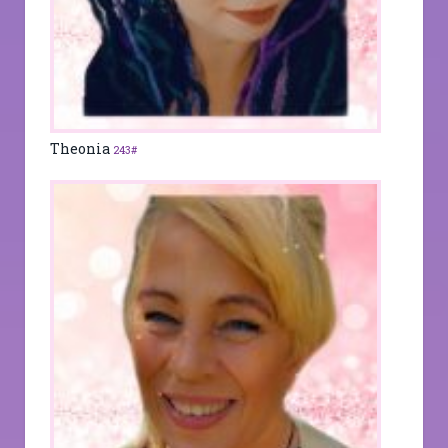
Theonia
243#