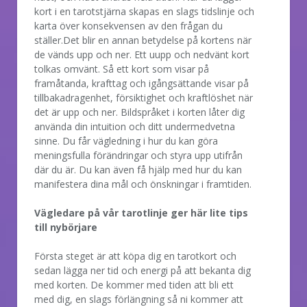
kort i en tarotstjärna skapas en slags tidslinje och
karta över konsekvensen av den frågan du
ställer.Det blir en annan betydelse på kortens när
de vänds upp och ner. Ett uupp och nedvänt kort
tolkas omvänt. Så ett kort som visar på
framåtanda, krafttag och igångsättande visar på
tillbakadragenhet, försiktighet och kraftlöshet när
det är upp och ner. Bildspråket i korten låter dig
använda din intuition och ditt undermedvetna
sinne. Du får vägledning i hur du kan göra
meningsfulla förändringar och styra upp utifrån
där du är. Du kan även få hjälp med hur du kan
manifestera dina mål och önskningar i framtiden.
Vägledare på vår tarotlinje ger här lite tips
till nybörjare
Första steget är att köpa dig en tarotkort och
sedan lägga ner tid och energi på att bekanta dig
med korten. De kommer med tiden att bli ett
med dig, en slags förlängning så ni kommer att