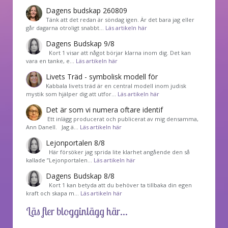
Dagens budskap 260809
Tänk att det redan är söndag igen. Är det bara jag eller
går dagarna otroligt snabbt…
Läs artikeln här
Dagens Budskap 9/8
Kort 1 visar att något börjar klarna inom dig. Det kan
vara en tanke, e…
Läs artikeln här
Livets Träd - symbolisk modell för
Kabbala livets träd är en central modell inom judisk
mystik som hjälper dig att utfor…
Läs artikeln här
Det är som vi numera oftare identif
͏ Ett inlägg producerat och publicerat av mig densamma,
Ann Danell. Jag ä…
Läs artikeln här
Lejonportalen 8/8
Här försöker jag sprida lite klarhet angående den så
kallade ”Lejonportalen…
Läs artikeln här
Dagens Budskap 8/8
Kort 1 kan betyda att du behöver ta tillbaka din egen
kraft och skapa m…
Läs artikeln här
Läs fler blogginlägg här...