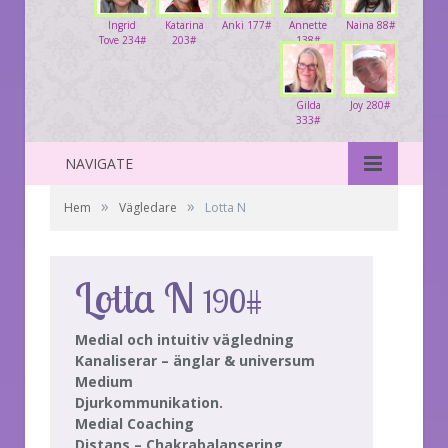
Ingrid
Katarina
Anki 177#
Annette
Naina 88#
Tove 234#
203#
138#
Gilda
Joy 280#
333#
NAVIGATE
»
»
Hem
Vägledare
Lotta N
Lotta N
190#
Medial och intuitiv vägledning
Kanaliserar – änglar & universum
Medium
Djurkommunikation.
Medial Coaching
Distans – Chakrabalansering