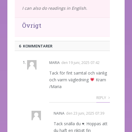
I can also do readings in English.
Övrigt
6 KOMMENTARER
MARIA
den
19 juni, 2025 07:42
Tack för fint samtal och vänlig
och varm vägledning
Kram
/Maria
REPLY
NAINA
den
23 juni, 2025 07:39
Tack snälla du ♥️. Hoppas att
du haft en riktigt fin