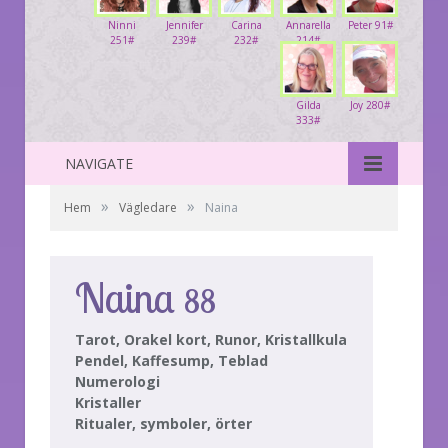
Ninni
Jennifer
Carina
Annarella
Peter 91#
251#
239#
232#
214#
Gilda
Joy 280#
333#
NAVIGATE
»
»
Hem
Vägledare
Naina
Naina
88
Tarot, Orakel kort, Runor, Kristallkula
Pendel,
Kaffesump, Teblad
Numerologi
Kristaller
Ritualer, symboler, örter