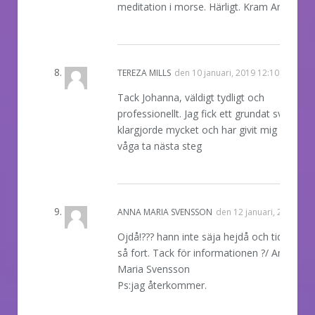
meditation i morse. Härligt. Kram Anna
REPLY
TEREZA MILLS
den
10 januari, 2019 12:10
Tack Johanna, väldigt tydligt och
professionellt. Jag fick ett grundat svar som
klargjorde mycket och har givit mig mod at
våga ta nästa steg
REPLY
ANNA MARIA SVENSSON
den
12 januari, 2019 12:
Ojdå!??? hann inte säja hejdå och tiden gick
så fort. Tack för informationen ?/ Anna-
Maria Svensson
Ps:jag återkommer.
REPLY