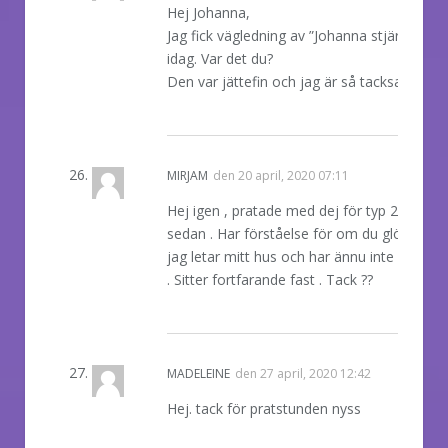
Hej Johanna,
Jag fick vägledning av ”Johanna stjärnöga”
idag. Var det du?
Den var jättefin och jag är så tacksam!
REPLY
MIRJAM
den
20 april, 2020 07:11
Hej igen , pratade med dej för typ 2veckor
sedan . Har förståelse för om du glömmer 
jag letar mitt hus och har ännu inte hittat d
. Sitter fortfarande fast . Tack ??
REPLY
MADELEINE
den
27 april, 2020 12:42
Hej. tack för pratstunden nyss
REPLY