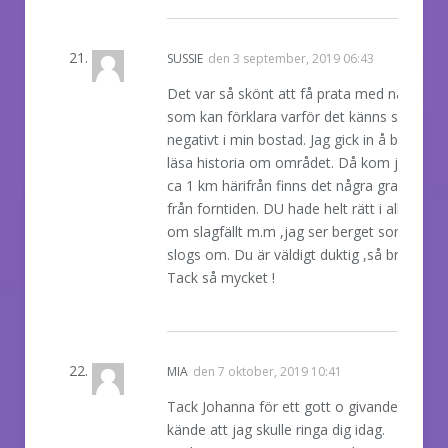
REPLY
SUSSIE
den
3 september, 2019 06:43
Det var så skönt att få prata med någon
som kan förklara varför det känns så
negativt i min bostad. Jag gick in å började
läsa historia om området. Då kom jag på a
ca 1 km härifrån finns det några gravkullar
från forntiden. DU hade helt rätt i allt du sa
om slagfällt m.m ,jag ser berget som dom
slogs om. Du är väldigt duktig ,så bra! ; )
Tack så mycket !
REPLY
MIA
den
7 oktober, 2019 10:41
Tack Johanna för ett gott o givande samtal
kände att jag skulle ringa dig idag.