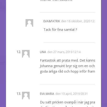
REPLY
EVA&PATRIK
den
18 oktober, 2020 12:44
Tack för fina samtal ?
REPLY
LINA
den
27 mars, 2019 12:14
Fantastisk att prata med. Det känns som at
Johanna genuint bryr sig om en och ger
goda ärliga råd och hopp inför framtiden.
REPLY
EVA MARIA
den
13 april, 2019 03:31
Du satt pricken ovanpå i när jag pratade m