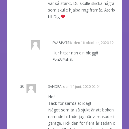
var så starkt. Du skulle skicka några länkar
som skulle hjälpa mig framåt. Återkommer
till Dig
REPLY
EVA&PATRIK
den
18 oktober, 2020 12:47
Hur hittar nan din blogg!!
Eva&Patrik
REPLY
SANDRA
den
14 juni, 2020 02:04
Hej!
Tack för samtalet idag!
Något som är så sjukt är att boken du
nämnde hittade jag när vi rensade i vårt
garage. Fick den för flera år sedan och