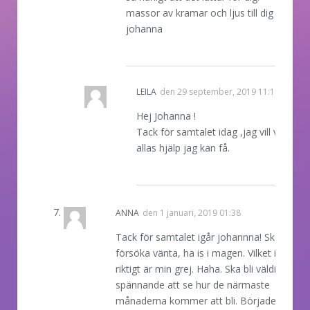
massor av kramar och ljus till dig
johanna
REPLY
LEILA
den
29 september, 2019 11:19
Hej Johanna !
Tack för samtalet idag ,jag vill verklige
allas hjälp jag kan få.
REPLY
ANNA
den
1 januari, 2019 01:38
Tack för samtalet igår johannna! Ska
försöka vänta, ha is i magen. Vilket inte
riktigt är min grej. Haha. Ska bli väldigt
spännande att se hur de närmaste
månaderna kommer att bli. Började med