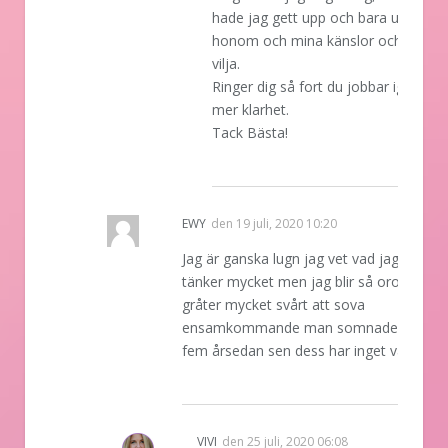
hade jag gett upp och bara undvikit
honom och mina känslor och min
vilja.
Ringer dig så fort du jobbar igen för
mer klarhet.
Tack Bästa!
REPLY
EWY
den
19 juli, 2020 10:20
Jag är ganska lugn jag vet vad jagar o
tänker mycket men jag blir så orolig ibla
gråter mycket svårt att sova
ensamkommande man somnade i för
fem årsedan sen dess har inget varit roli
REPLY
VIVI
den
25 juli, 2020 06:08