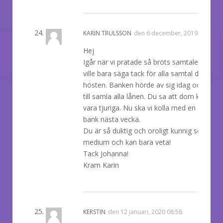
REPLY
KARIN TRULSSON
den
6 december, 2019 01:25
Hej
Igår när vi pratade så bröts samtalet. Jag
ville bara säga tack för alla samtal denna
hösten. Banken hörde av sig idag och sa ne
till samla alla lånen. Du sa att dom komme
vara tjuriga. Nu ska vi kolla med en annan
bank nästa vecka.
Du är så duktig och oroligt kunnig som
medium och kan bara veta!
Tack Johanna!
Kram Karin
REPLY
KERSTIN
den
12 januari, 2020 08:58