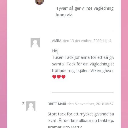
Tyvärr så ger vi inte vägledning i logge
kram vivi
REPLY
AMRA
den
13 december, 2020 11:14
Hej.
Tusen Tack Johanna för ett så givande
samtal. Tack för din vägledning som
träffade mig i själen. Vilken gåva du har!!
REPLY
BRITT-MARI
den
6 november, 2018 08:57
Stort tack för ett mycket givande samtal
ikväll. Är det kristallbarn du tänkte på?
Kramar Brit-Mari ?