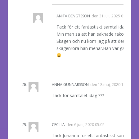
ANITA BENGTSSON
den
31 juli, 2025 09:59
Tack för ett fantastiskt samtal idag.
Min man sa att han saknade räkor och
Skagen och nu kom jag på att det var ju
skagenröra han menar.Han var galen i de
REPLY
ANNA GUNNARSSON
den
18 maj, 2020 10:55
Tack för samtalet idag ???
REPLY
CECILIA
den
6 juni, 2020 05:02
Tack Johanna för ett fantastiskt samtal so