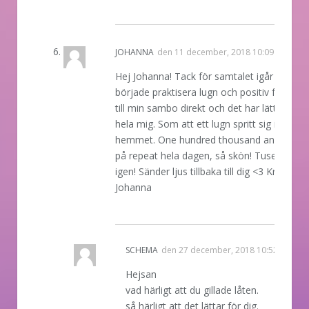
REPLY
JOHANNA
den
11 december, 2018 10:09
Hej Johanna! Tack för samtalet igår <3 Jag
började praktisera lugn och positiv feedbac
till min sambo direkt och det har lättat upp
hela mig. Som att ett lugn spritt sig i hela
hemmet. One hundred thousand angels gic
på repeat hela dagen, så skön! Tusen tack
igen! Sänder ljus tillbaka till dig <3 Kram frå
Johanna
REPLY
SCHEMA
den
27 december, 2018 10:52
Hejsan
vad härligt att du gillade låten.
så härligt att det lättar för dig.