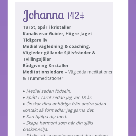
Johanna
142#
Tarot, Spår i kristaller
Kanaliserar Guider, Högre Jaget
Tidigare liv
Medial vägledning & coaching.
Vägleder gällande Själsfränder &
Tvillingsjälar
Rådgivning Kristaller
Meditationsledare –
Vägledda meditationer
& Trummeditationer
♦ Medial sedan födseln.
♦ Spått i Tarot sedan jag var 18 år.
♦ Önskar dina anhöriga från andra sidan
kontakt så förmedlar jag gärna det.
♦ Kan hjälpa dig med:
– Skapa harmoni som når din själs
önskan/vilja.
– Få dig att se meningen med dina möten.