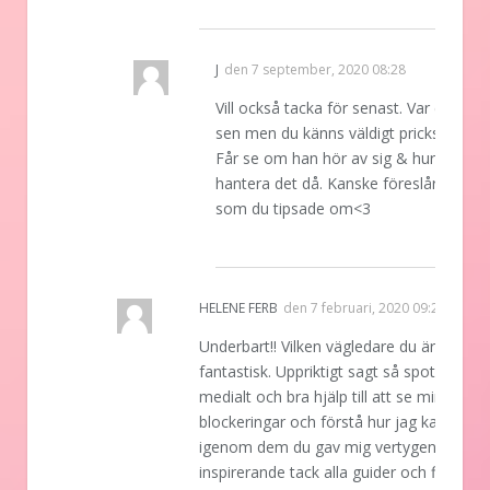
REPLY
J
den
7 september, 2020 08:28
Vill också tacka för senast. Var en veck
sen men du känns väldigt pricksäker.
Får se om han hör av sig & hur jag ska
hantera det då. Kanske föreslår terapi
som du tipsade om<3
REPLY
HELENE FERB
den
7 februari, 2020 09:27
Underbart!! Vilken vägledare du är,
fantastisk. Uppriktigt sagt så spot on
medialt och bra hjälp till att se mina egn
blockeringar och förstå hur jag kan ta mi
igenom dem du gav mig vertygen. Så
inspirerande tack alla guider och fina