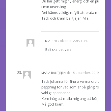
Du har gett mig ny energi och en puff fram
i min utveckling.
Det känns väldigt rofyllt att prata med dig.
Tack och kram Bai tjejen Mia.
REPLY
MIA
den
7 oktober, 2019 10:42
Bali ska det vara
REPLY
MARIA BALITJEJEN
den
5 december, 2019 07:14
Tack Johanna för fina o varma ord och
peppning för vad som är på gång för mig
väldigt spännande.
Kom ihåg att maila mig ang att börja odla.
Må gott kram.