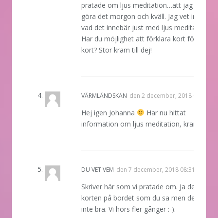
pratade om ljus meditation…att jag skulle
göra det morgon och kväll. Jag vet inte rikti
vad det innebär just med ljus meditation.
Har du möjlighet att förklara kort för mej
kort? Stor kram till dej!
REPLY
VÄRMLÄNDSKAN
den
2 december, 2018 09:47
Hej igen Johanna
Har nu hittat
information om ljus meditation, kram
REPLY
DU VET VEM
den
7 december, 2018 08:31
Skriver här som vi pratade om. Ja det blev
korten på bordet som du sa men det gick
inte bra. Vi hörs fler gånger :-).