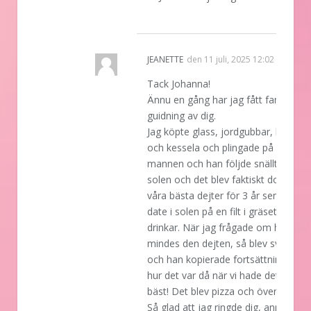
REPLY
JEANETTE
den
11 juli, 2025 12:02
Tack Johanna!
Ännu en gång har jag fått fantastisk
guidning av dig.
Jag köpte glass, jordgubbar, banan
och kessela och plingade på hos
mannen och han följde snällt med i
solen och det blev faktiskt dom en a
våra bästa dejter för 3 år sen. Typ
date i solen på en filt i gräset med
drinkar. När jag frågade om han
mindes den dejten, så blev svaret ja
och han kopierade fortsättningen på
hur det var då när vi hade det som
bäst! Det blev pizza och övernattnin
Så glad att jag ringde dig, annars