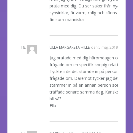
prata med dig. Du ser saker från nya
synvinklar, är varm, rolig och känns genuint
fin som människa.
REPLY
ULLA MARGARETA HILLE
den
5 maj, 2019 12:15
Jag pratade med dig häromdagen och
frågade om en specifik knepig relation.
Tyckte inte det stämde in på personen jag
frågade om. Däremot tycker jag det
stämmer in på en annan person som jag
träffade senare samma dag. Kanske det ka
bli så?
Ella
REPLY