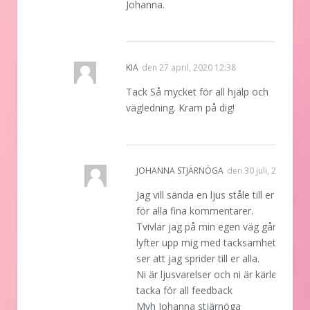
Johanna.
REPLY
KIA
den
27 april, 2020 12:38
Tack Så mycket för all hjälp och
vägledning. Kram på dig!
REPLY
JOHANNA STJÄRNÖGA
den
30 juli, 2020 02:
Jag vill sända en ljus ståle till er samtli
för alla fina kommentarer.
Tvivlar jag på min egen väg går jag oc
lyfter upp mig med tacksamhet vad ja
ser att jag sprider till er alla.
Ni är ljusvarelser och ni är kärlek vill
tacka för all feedback
Mvh Johanna stjärnöga