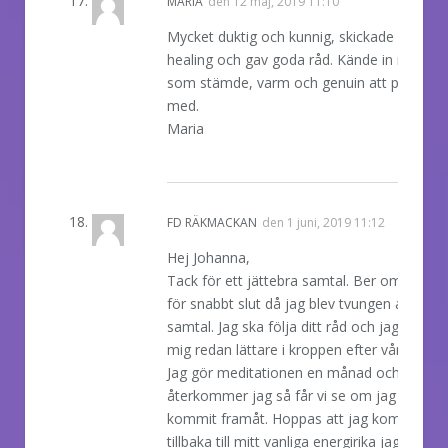
MARIA
den
12 maj, 2019 11:10
Mycket duktig och kunnig, skickade underb
healing och gav goda råd. Kände in mycket
som stämde, varm och genuin att prata
med.
Maria
REPLY
FD RÄKMACKAN
den
1 juni, 2019 11:12
Hej Johanna,
Tack för ett jättebra samtal. Ber om ursäkt
för snabbt slut då jag blev tvungen att ta et
samtal. Jag ska följa ditt råd och jag känner
mig redan lättare i kroppen efter vårt samta
Jag gör meditationen en månad och sedan
återkommer jag så får vi se om jag har
kommit framåt. Hoppas att jag kommer
tillbaka till mitt vanliga energirika jag.