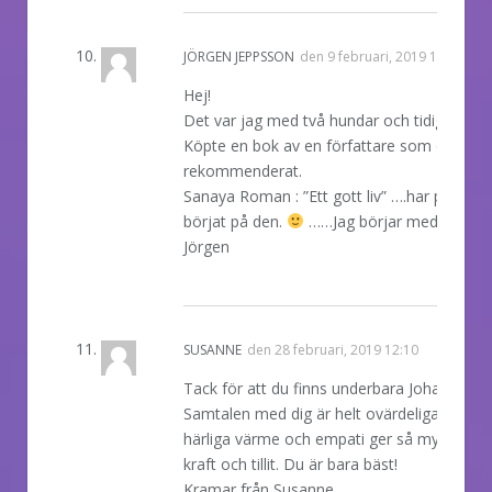
JÖRGEN JEPPSSON
den
9 februari, 2019 10:15
Hej!
Det var jag med två hundar och tidigare liv.
Köpte en bok av en författare som du
rekommenderat.
Sanaya Roman : ”Ett gott liv” ….har precis
börjat på den.
……Jag börjar med den…
Jörgen
REPLY
SUSANNE
den
28 februari, 2019 12:10
Tack för att du finns underbara Johanna!
Samtalen med dig är helt ovärdeliga, din
härliga värme och empati ger så mycket
kraft och tillit. Du är bara bäst!
Kramar från Susanne