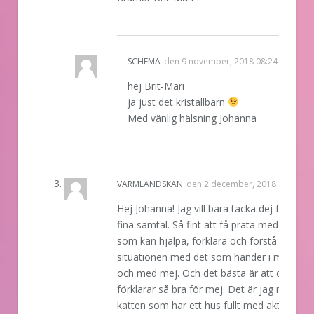
REPLY
SCHEMA
den
9 november, 2018 08:24
hej Brit-Mari
ja just det kristallbarn
Med vänlig hälsning Johanna
REPLY
VÄRMLÄNDSKAN
den
2 december, 2018 08:41
Hej Johanna! Jag vill bara tacka dej för två 
fina samtal. Så fint att få prata med någon
som kan hjälpa, förklara och förstå
situationen med det som händer i mitt hus
och med mej. Och det bästa är att du
förklarar så bra för mej. Det är jag med
katten som har ett hus fullt med aktivitet. 