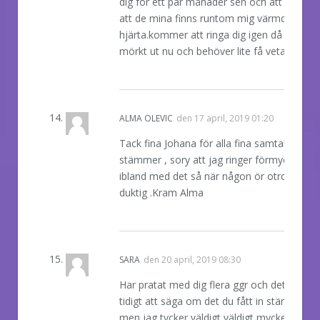
dig för ett par månader sen och att få veta
att de mina finns runtom mig värmde mitt
hjärta.kommer att ringa dig igen då det ser
mörkt ut nu och behöver lite få veta??
REPLY
ALMA OLEVIC
den
17 april, 2019 01:20
Tack fina Johana för alla fina samtal allt
stämmer , sory att jag ringer förmycket
ibland med det så när någon ör otroligt
duktig .Kram Alma
REPLY
SARA
den
20 april, 2019 08:30
Har pratat med dig flera ggr och det är för
tidigt att säga om det du fått in stämmer
men jag tycker väldigt väldigt mycket om at